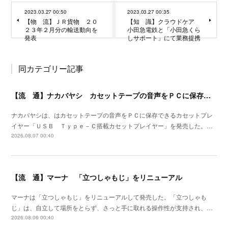
2023.03.27 00:50
2023.03.27 00:35
【物 流】ＪＲ貨物 ２０
【知 識】クラウドケア
２３年２月分の輸送動向を
小田急電鉄と「小田急くら
発表
しサポート」にて業務提携
同カテゴリー記事
【流 通】ナカバヤシ カセットテープの音声をＰＣに保存できるプレイヤーを発売
ナカバヤシは、はカセットテープの音声をＰＣに保存できるカセットプレ
イヤー「ＵＳＢ Ｔｙｐｅ－Ｃ搭載カセットプレイヤー」を発売した。…
2026.08.07 00:40
【流 通】マーナ 「立つしゃもじ」をリニューアル
マーナは「立つしゃもじ」をリニューアルして発売した。「立つしゃも
じ」は、自立して場所をとらず、さっと手に取れる操作性が支持され、…
2026.08.06 00:40