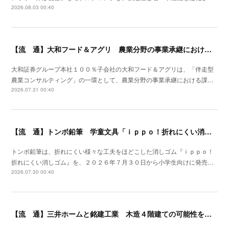
2026.08.03 00:40
【流 通】大和フード＆アグリ 農業分野の事業承継における支援サービスを開始
大和証券グループ本社１００％子会社の大和フード＆アグリは、「伴走型
農業コンサルティング」の一環として、農業分野の事業承継における課…
2026.07.31 00:40
【流 通】トンボ鉛筆 学童文具「ｉｐｐｏ！折れにくい消しゴム」発売
トンボ鉛筆は、折れにくい様々な工夫をほどこした消しゴム『ｉｐｐｏ！
折れにくい消しゴム』を、２０２６年７月３０日から小学生向けに発売…
2026.07.30 00:40
【流 通】三井ホームと銘建工業 木造４階建ての可能性を広げる遮音床構造を開発