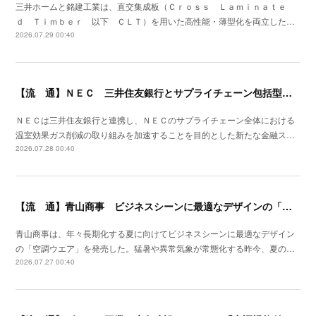
三井ホームと銘建工業は、直交集成板（Ｃｒｏｓｓ Ｌａｍｉｎａｔｅ
ｄ Ｔｉｍｂｅｒ 以下 ＣＬＴ）を用いた高性能・薄型化を両立した…
2026.07.29 00:40
【流 通】ＮＥＣ 三井住友銀行とサプライチェーン包括型のファイナンススキーム策定
ＮＥＣは三井住友銀行と連携し、ＮＥＣのサプライチェーン全体における
温室効果ガス削減の取り組みを加速することを目的とした新たな金融ス…
2026.07.28 00:40
【流 通】青山商事 ビジネスシーンに最適なデザインの「空調ウエア」発売
青山商事は、年々長期化する夏に向けてビジネスシーンに最適なデザイン
の「空調ウエア」を発売した。猛暑や異常気象が常態化する昨今、夏の…
2026.07.27 00:40