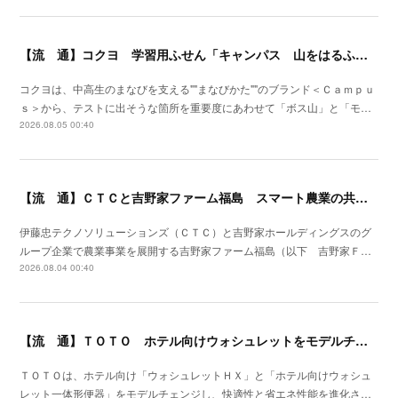
【流 通】コクヨ 学習用ふせん「キャンパス 山をはるふせん」発売
コクヨは、中高生のまなびを支える""まなびかた""のブランド＜Ｃａｍｐｕ
ｓ＞から、テストに出そうな箇所を重要度にあわせて「ボス山」と「モ…
2026.08.05 00:40
【流 通】ＣＴＣと吉野家ファーム福島 スマート農業の共同研究を開始
伊藤忠テクノソリューションズ（ＣＴＣ）と吉野家ホールディングスのグ
ループ企業で農業事業を展開する吉野家ファーム福島（以下 吉野家Ｆ…
2026.08.04 00:40
【流 通】ＴＯＴＯ ホテル向けウォシュレットをモデルチェン
ＴＯＴＯは、ホテル向け「ウォシュレットＨＸ」と「ホテル向けウォシュ
レット一体形便器」をモデルチェンジし、快適性と省エネ性能を進化さ…