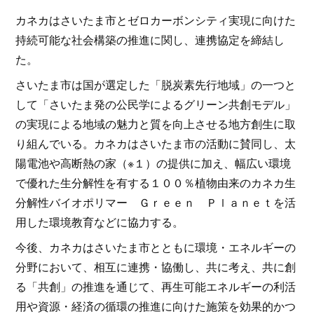
カネカはさいたま市とゼロカーボンシティ実現に向けた
持続可能な社会構築の推進に関し、連携協定を締結し
た。
さいたま市は国が選定した「脱炭素先行地域」の一つと
して「さいたま発の公民学によるグリーン共創モデル」
の実現による地域の魅力と質を向上させる地方創生に取
り組んでいる。カネカはさいたま市の活動に賛同し、太
陽電池や高断熱の家（※１）の提供に加え、幅広い環境
で優れた生分解性を有する１００％植物由来のカネカ生
分解性バイオポリマー Ｇｒｅｅｎ Ｐｌａｎｅｔを活
用した環境教育などに協力する。
今後、カネカはさいたま市とともに環境・エネルギーの
分野において、相互に連携・協働し、共に考え、共に創
る「共創」の推進を通じて、再生可能エネルギーの利活
用や資源・経済の循環の推進に向けた施策を効果的かつ