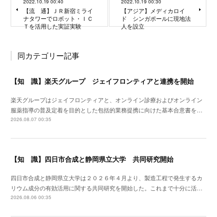
2022.10.19 00:40
2022.10.19 00:30
【流 通】ＪＲ新宿ミライ
【アジア】メディカロイ
ナタワーでロボット・ＩＣ
ド シンガポールに現地法
Ｔを活用した実証実験
人を設立
同カテゴリー記事
【知 識】楽天グループ ジェイフロンティアと連携を開始
楽天グループはジェイフロンティアと、オンライン診療およびオンライン
服薬指導の普及定着を目的とした包括的業務提携に向けた基本合意書を…
2026.08.07 00:35
【知 識】四日市合成と静岡県立大学 共同研究開始
四日市合成と静岡県立大学は２０２６年４月より、製造工程で発生するカ
リウム成分の有効活用に関する共同研究を開始した。これまで十分に活…
2026.08.06 00:35