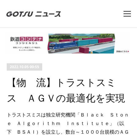
2022.10.05 00:55
【物 流】トラストスミ
ス ＡＧＶの最適化を実現
トラストスミスは独立研究機関「Ｂｌａｃｋ Ｓｔｏｎ
ｅ Ａｌｇｏｒｉｔｈｍ Ｉｎｓｔｉｔｕｔｅ」（以
下 ＢＳＡＩ）を設立し、数台～１０００台規模のＡＧ