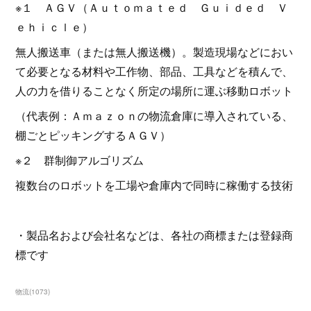
※１ ＡＧＶ（Ａｕｔｏｍａｔｅｄ Ｇｕｉｄｅｄ Ｖ
ｅｈｉｃｌｅ）
無人搬送車（または無人搬送機）。製造現場などにおい
て必要となる材料や工作物、部品、工具などを積んで、
人の力を借りることなく所定の場所に運ぶ移動ロボット
（代表例：Ａｍａｚｏｎの物流倉庫に導入されている、
棚ごとピッキングするＡＧＶ）
※２ 群制御アルゴリズム
複数台のロボットを工場や倉庫内で同時に稼働する技術
・製品名および会社名などは、各社の商標または登録商
標です
物流
(
1073
)