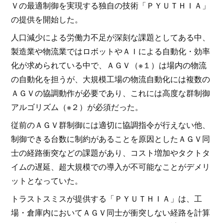
Ｖの最適制御を実現する独自の技術「ＰＹＵＴＨＩＡ」
の提供を開始した。
人口減少による労働力不足が深刻な課題としてある中、
製造業や物流業ではロボットやＡＩによる自動化・効率
化が求められている中で、ＡＧＶ（※１）は場内の物流
の自動化を担うが、大規模工場の物流自動化には複数の
ＡＧＶの協調動作が必要であり、これには高度な群制御
アルゴリズム（※２）が必須だった。
従前のＡＧＶ群制御には適切に協調指令が行えない他、
制御できる台数に制約があることを原因としたＡＧＶ同
士の経路衝突などの課題があり、コスト増加やタクトタ
イムの遅延、超大規模での導入が不可能なことがデメリ
ットとなっていた。
トラストスミスが提供する「ＰＹＵＴＨＩＡ」は、工
場・倉庫内においてＡＧＶ同士が衝突しない経路を計算