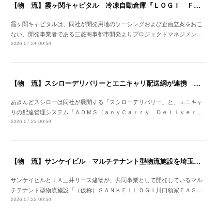
【物 流】霞ヶ関キャピタル 冷凍自動倉庫『ＬＯＧＩ ＦＬＡＧ ＴＥＣＨ 東扇島Ⅰ』竣工
霞ヶ関キャピタルは、同社が開発用地のソーシングおよび企画立案をおこ
ない、開発事業者である三菱商事都市開発よりプロジェクトマネジメン…
2026.07.24 00:50
【物 流】スシローデリバリーとエニキャリ配送網が連携 ２０２６年７月全国展開開始
あきんどスシローは同社が展開する「スシローデリバリー」と、エニキャ
リの配達管理システム「ＡＤＭＳ（ａｎｙＣａｒｒｙ Ｄｅｌｉｖｅｒ…
2026.07.23 00:50
【物 流】サンケイビル マルチテナント型物流施設を埼玉県川口市で着工
サンケイビルとＪＡ三井リース建物が、共同事業として開発しているマル
チテナント型物流施設「（仮称）ＳＡＮＫＥＩＬＯＧＩ川口領家ＥＡＳ…
2026.07.22 00:50