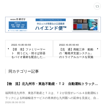
2022.10.05 00:55
2022.10.05 00:40
【環 境】ファミリーマー
【流 通】商船三井 船舶
ト 焼うどん・焼そば容器
の「離着岸支援システム」
をバイオ素材を配合した…
のトライアルユースを実施
同カテゴリー記事
【物 流】北九州市・東急不動産・Ｔ２ 自動運転トラック拠点整備に向け官民連携
福岡県北九州市、東急不動産とＴ２は、Ｔ２が目指すレベル４自動運転ト
ラックによる幹線輸送サービスの将来的な九州圏への延伸を見据え、自…
2026.08.06 00:50