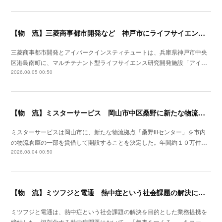
【物 流】三菱商事都市開発など 神戸市にライフサイエンス研究開発施設を着工
三菱商事都市開発とアイパークインスティチュートは、兵庫県神戸市中央
区港島南町に、マルチテナント型ライフサイエンス研究開発施設「アイ…
2026.08.05 00:50
【物 流】ミスターサービス 岡山市中区桑野に新たな物流拠点を増設
ミスターサービスは岡山市に、新たな物流拠点「桑野Ⅲセンター」を市内
の物流倉庫の一部を賃借して開設することを決定した。年間約１０万件…
2026.08.04 00:50
【物 流】ミツフジと電通 熱中症という社会課題の解決に向け業務提携
ミツフジと電通は、熱中症という社会課題の解決を目的とした業務提携を
締結した。深刻化する熱中症問題において、「無事をつくる。」をコー…