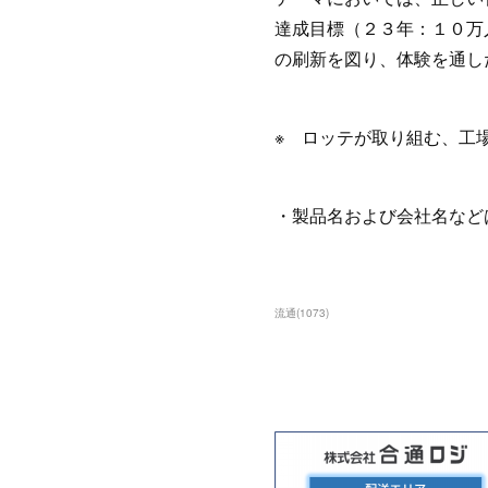
達成目標（２３年：１０万
の刷新を図り、体験を通し
※ ロッテが取り組む、工
・製品名および会社名など
流通
(
1073
)