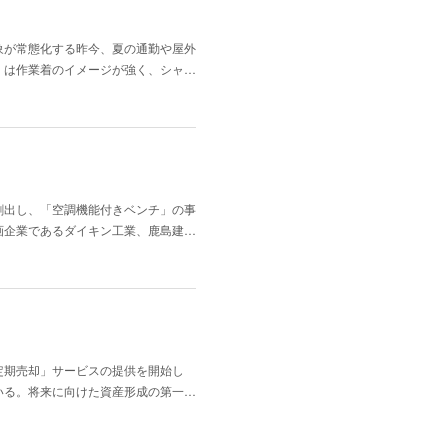
象が常態化する昨今、夏の通勤や屋外
」は作業着のイメージが強く、シャ…
創出し、「空調機能付きベンチ」の事
画企業であるダイキン工業、鹿島建…
定期売却」サービスの提供を開始し
いる。将来に向けた資産形成の第一…