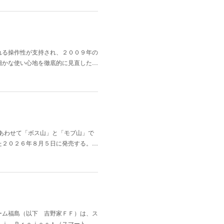
れる操作性が支持され、２００９年の
細かな使い心地を徹底的に見直した…
にあわせて「ボス山」と「モブ山」で
た２０２６年８月５日に発売する。…
ーム福島（以下 吉野家ＦＦ）は、ス
ｒｉ Ｐｒｏｊｅｃｔ（スマート …