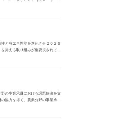
適性と省エネ性能を進化させ２０２６
トを抑える取り組みが重要視されて…
分野の事業承継における課題解決を支
所の協力を得て、農業分野の事業承…