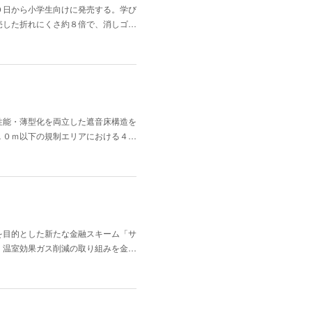
０日から小学生向けに発売する。学び
売した折れにくさ約８倍で、消しゴ…
性能・薄型化を両立した遮音床構造を
１０ｍ以下の規制エリアにおける４…
を目的とした新たな金融スキーム「サ
、温室効果ガス削減の取り組みを金…