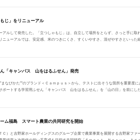
もじ」をリニューアル
ーアルして発売した。「立つしゃもじ」は、自立して場所をとらず、さっと手に取
リニューアルでは、安定感、米のつきにくさ、すくいやすさ、混ぜやすさといった
ん「キャンパス 山をはるふせん」発売
""まなびかた""のブランド＜Ｃａｍｐｕｓ＞から、テストに出そうな箇所を重要度
サポートする学習用ふせん「キャンパス 山をはるふせん」を「山の日」を前にし
ーム福島 スマート農業の共同研究を開始
ＴＣ）と吉野家ホールディングスのグループ企業で農業事業を展開する吉野家ファ
農業経営と次世代の担い手育成を目指す共同研究「Ｓｍａｒｔ Ｎｅｘｕｓ Ａｇ