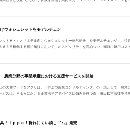
けウォシュレットをモデルチェン
レットＨＸ」と「ホテル向けウォシュレット一体形便器」をモデルチェンジし、快
３６５日稼働する宿泊施設において、ホスピタリティを高めつつ、同時に運用コス
 農業分野の事業承継における支援サービスを開始
社の大和フード＆アグリは、「伴走型農業コンサルティング」の一環として、農業
ービスは、Ｍ＆Ａにおける企業法務アドバイスに強みを持つ森・濱田松本法律事務
具「ｉｐｐｏ！折れにくい消しゴム」発売