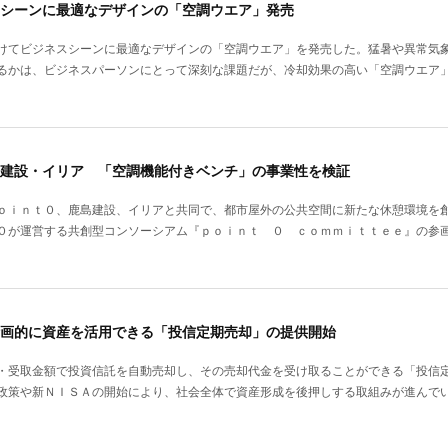
シーンに最適なデザインの「空調ウエア」発売
けてビジネスシーンに最適なデザインの「空調ウエア」を発売した。猛暑や異常気
るかは、ビジネスパーソンにとって深刻な課題だが、冷却効果の高い「空調ウエア
建設・イリア 「空調機能付きベンチ」の事業性を検証
ｏｉｎｔ０、鹿島建設、イリアと共同で、都市屋外の公共空間に新たな休憩環境を
０が運営する共創型コンソーシアム『ｐｏｉｎｔ ０ ｃｏｍｍｉｔｔｅｅ』の参
画的に資産を活用できる「投信定期売却」の提供開始
・受取金額で投資信託を自動売却し、その売却代金を受け取ることができる「投信
政策や新ＮＩＳＡの開始により、社会全体で資産形成を後押しする取組みが進んで