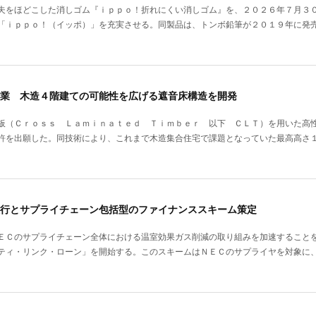
夫をほどこした消しゴム『ｉｐｐｏ！折れにくい消しゴム』を、２０２６年７月３
「ｉｐｐｏ！（イッポ）」を充実させる。同製品は、トンボ鉛筆が２０１９年に発
業 木造４階建ての可能性を広げる遮音床構造を開発
板（Ｃｒｏｓｓ Ｌａｍｉｎａｔｅｄ Ｔｉｍｂｅｒ 以下 ＣＬＴ）を用いた高
許を出願した。同技術により、これまで木造集合住宅で課題となっていた最高高さ
行とサプライチェーン包括型のファイナンススキーム策定
ＥＣのサプライチェーン全体における温室効果ガス削減の取り組みを加速すること
ティ・リンク・ローン」を開始する。このスキームはＮＥＣのサプライヤを対象に