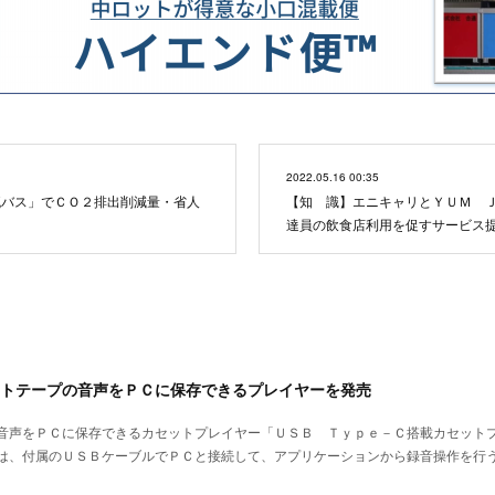
2022.05.16 00:35
流バス」でＣＯ２排出削減量・省人
【知 識】エニキャリとＹＵＭ 
達員の飲食店利用を促すサービス
トテープの音声をＰＣに保存できるプレイヤーを発売
音声をＰＣに保存できるカセットプレイヤー「ＵＳＢ Ｔｙｐｅ－Ｃ搭載カセット
は、付属のＵＳＢケーブルでＰＣと接続して、アプリケーションから録音操作を行