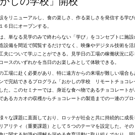
かしの学校」開校
設をリニューアルし、食の楽しさ、作る楽しさを発信する学び
１６日にオープンする。
は、単なる見学のみで終わらない「学び」をコンセプトに施設
造設備を間近で閲覧するだけでなく、映像やデジタル技術を活
工夫について学ぶことができる。見学日の工場の稼働状況に応
コースのいずれかを当日のお楽しみとして体験できる。
の工場に赴く必要があり、特に遠方からの来場が難しい場合も
ンで完結できるプログラム「おかしの学校 リモートチョコレ
した。このセミナーでは、身近な食べ物であるチョコレートが
であるカカオの収穫からチョコレートの製造までの一連のプロ
様々な課題に直面しており、ロッテが社会と共に持続的に成長
リアリティ（重要課題）として５つのテーマを設定した。その
食に関する知識や理解を深める食育活動に取り組んでおり、同