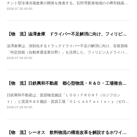
ナント型冷凍冷蔵倉庫の開発を推進する。石狩湾新港地域の小樽市銭函…
2026.07.30 00:50
【物 流】澁澤倉庫 ドライバー不足解消に向け、フィリピンからの人材供給事業をスタート
澁澤倉庫は、深刻化するトラックドライバー不足の解消に向け、在留資格
「特定技能（自動車運送業分野）」を活用した、フィリピン人ドライバ…
2026.07.29 00:50
【物 流】日鉄興和不動産 都心型物流・Ｒ＆Ｄ・工場複合産業施設を川崎市に着工
日鉄興和不動産は、賃貸物流施設「ＬＯＧＩＦＲＯＮＴ（ロジフロン
ト）」と賃貸Ｒ＆Ｄ施設・賃貸工場「０１‐ＬａｂＦａｃｔｏｒｙ（ゼロ…
2026.07.28 00:50
【物 流】シーオス 飲料物流の構造改革を解説するホワイトペーパー公開