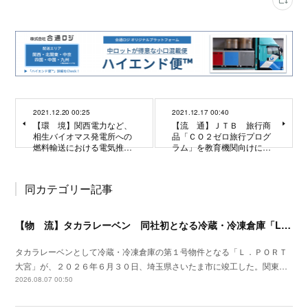
2021.12.20 00:25
2021.12.17 00:40
【環 境】関西電力など、
【流 通】ＪＴＢ 旅行商
相生バイオマス発電所への
品「ＣＯ２ゼロ旅行プログ
燃料輸送における電気推…
ラム」を教育機関向けに…
同カテゴリー記事
【物 流】タカラレーベン 同社初となる冷蔵・冷凍倉庫「L.PORT大宮」竣工
タカラレーベンとして冷蔵・冷凍倉庫の第１号物件となる「Ｌ．ＰＯＲＴ
大宮」が、２０２６年６月３０日、埼玉県さいたま市に竣工した。関東…
2026.08.07 00:50