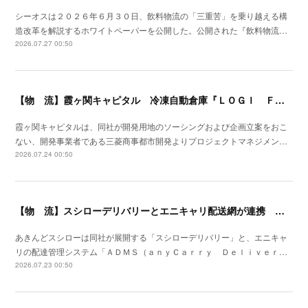
シーオスは２０２６年６月３０日、飲料物流の「三重苦」を乗り越える構
造改革を解説するホワイトペーパーを公開した。公開された『飲料物流…
2026.07.27 00:50
【物 流】霞ヶ関キャピタル 冷凍自動倉庫『ＬＯＧＩ ＦＬＡＧ ＴＥＣＨ 東扇島Ⅰ』竣工
霞ヶ関キャピタルは、同社が開発用地のソーシングおよび企画立案をおこ
ない、開発事業者である三菱商事都市開発よりプロジェクトマネジメン…
2026.07.24 00:50
【物 流】スシローデリバリーとエニキャリ配送網が連携 ２０２６年７月全国展開開始
あきんどスシローは同社が展開する「スシローデリバリー」と、エニキャ
リの配達管理システム「ＡＤＭＳ（ａｎｙＣａｒｒｙ Ｄｅｌｉｖｅｒ…
2026.07.23 00:50