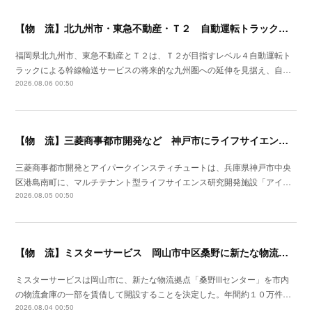
【物 流】北九州市・東急不動産・Ｔ２ 自動運転トラック拠点整備に向け官民連携
福岡県北九州市、東急不動産とＴ２は、Ｔ２が目指すレベル４自動運転ト
ラックによる幹線輸送サービスの将来的な九州圏への延伸を見据え、自…
2026.08.06 00:50
【物 流】三菱商事都市開発など 神戸市にライフサイエンス研究開発施設を着工
三菱商事都市開発とアイパークインスティチュートは、兵庫県神戸市中央
区港島南町に、マルチテナント型ライフサイエンス研究開発施設「アイ…
2026.08.05 00:50
【物 流】ミスターサービス 岡山市中区桑野に新たな物流拠点を増設
ミスターサービスは岡山市に、新たな物流拠点「桑野Ⅲセンター」を市内
の物流倉庫の一部を賃借して開設することを決定した。年間約１０万件…
2026.08.04 00:50