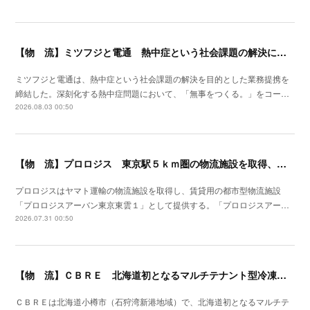
【物 流】ミツフジと電通 熱中症という社会課題の解決に向け業務提携
ミツフジと電通は、熱中症という社会課題の解決を目的とした業務提携を
締結した。深刻化する熱中症問題において、「無事をつくる。」をコー…
2026.08.03 00:50
【物 流】プロロジス 東京駅５ｋｍ圏の物流施設を取得、２７年４月提供開始
プロロジスはヤマト運輸の物流施設を取得し、賃貸用の都市型物流施設
「プロロジスアーバン東京東雲１」として提供する。「プロロジスアー…
2026.07.31 00:50
【物 流】ＣＢＲＥ 北海道初となるマルチテナント型冷凍冷蔵倉庫の開発を推進
ＣＢＲＥは北海道小樽市（石狩湾新港地域）で、北海道初となるマルチテ