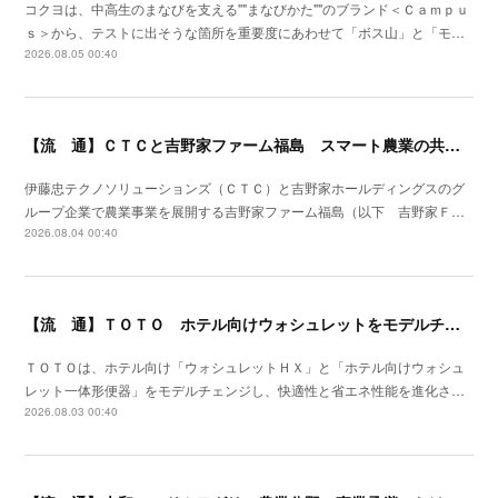
コクヨは、中高生のまなびを支える""まなびかた""のブランド＜Ｃａｍｐｕ
ｓ＞から、テストに出そうな箇所を重要度にあわせて「ボス山」と「モ…
2026.08.05 00:40
【流 通】ＣＴＣと吉野家ファーム福島 スマート農業の共同研究を開始
伊藤忠テクノソリューションズ（ＣＴＣ）と吉野家ホールディングスのグ
ループ企業で農業事業を展開する吉野家ファーム福島（以下 吉野家Ｆ…
2026.08.04 00:40
【流 通】ＴＯＴＯ ホテル向けウォシュレットをモデルチェン
ＴＯＴＯは、ホテル向け「ウォシュレットＨＸ」と「ホテル向けウォシュ
レット一体形便器」をモデルチェンジし、快適性と省エネ性能を進化さ…
2026.08.03 00:40