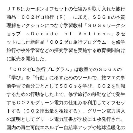
ＪＴＢはカーボンオフセットの仕組みを取り入れた旅行
商品「ＣＯ２ゼロ旅行（Ｒ）」に加え、ＳＤＧｓの本質
理解をアクションにつなぐ学習教材「ＳＤＧｓワークシ
ョップ ～Ｄｅｃａｄｅ ｏｆ Ａｃｔｉｏｎ～」をセ
ットにした新商品「ＣＯ２ゼロ旅行プログラム」を修学
旅行や校外学習などの探究学習を実施する教育機関向け
に販売を開始した。
「ＣＯ２ゼロ旅行プログラム」は教室でのＳＤＧｓの
「学び」を「行動」に移すためのツールで、旅マエの事
前学習で自分ごととしてＳＤＧｓを学び、ＣＯ２を削減
するための行動をした上で、修学旅行の移動などで発生
するＣＯ２をグリーン電力の仕組みを利用してオフセッ
トする（ＣＯ２排出量を相殺する）。グリーン電力購入
の証明としてグリーン電力証書が学校に１枚発行され、
国内の再生可能エネルギー自給率アップや地球温暖化の