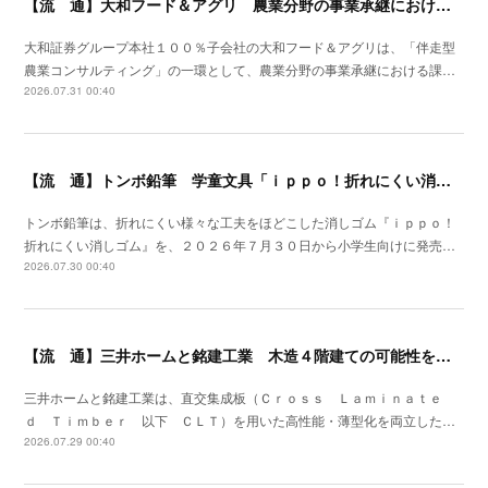
【流 通】大和フード＆アグリ 農業分野の事業承継における支援サービスを開始
大和証券グループ本社１００％子会社の大和フード＆アグリは、「伴走型
農業コンサルティング」の一環として、農業分野の事業承継における課…
2026.07.31 00:40
【流 通】トンボ鉛筆 学童文具「ｉｐｐｏ！折れにくい消しゴム」発売
トンボ鉛筆は、折れにくい様々な工夫をほどこした消しゴム『ｉｐｐｏ！
折れにくい消しゴム』を、２０２６年７月３０日から小学生向けに発売…
2026.07.30 00:40
【流 通】三井ホームと銘建工業 木造４階建ての可能性を広げる遮音床構造を開発
三井ホームと銘建工業は、直交集成板（Ｃｒｏｓｓ Ｌａｍｉｎａｔｅ
ｄ Ｔｉｍｂｅｒ 以下 ＣＬＴ）を用いた高性能・薄型化を両立した…
2026.07.29 00:40