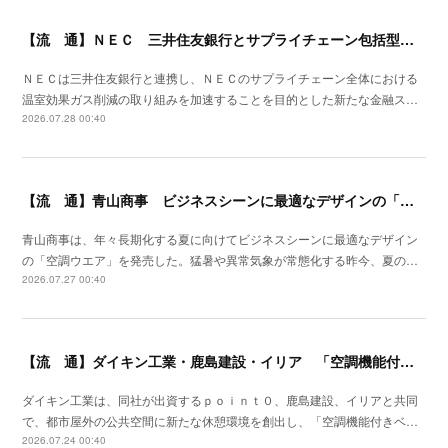
【流 通】ＮＥＣ 三井住友銀行とサプライチェーン包括型のファイナンススキーム策定
ＮＥＣは三井住友銀行と連携し、ＮＥＣのサプライチェーン全体における
温室効果ガス削減の取り組みを加速することを目的とした新たな金融ス…
2026.07.28 00:40
【流 通】青山商事 ビジネスシーンに最適なデザインの「空調ウエア」発売
青山商事は、年々長期化する夏に向けてビジネスシーンに最適なデザイン
の「空調ウエア」を発売した。猛暑や異常気象が常態化する昨今、夏の…
2026.07.27 00:40
【流 通】ダイキン工業・鹿島建設・イリア 「空調機能付きベンチ」の事業性を検証
ダイキン工業は、同社が出資するｐｏｉｎｔ０、鹿島建設、イリアと共同
で、都市屋外の公共空間に新たな休憩環境を創出し、「空調機能付きベ…
2026.07.24 00:40