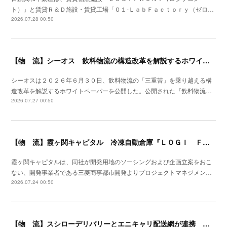
ト）」と賃貸Ｒ＆Ｄ施設・賃貸工場「０１‐ＬａｂＦａｃｔｏｒｙ（ゼロ…
2026.07.28 00:50
【物 流】シーオス 飲料物流の構造改革を解説するホワイトペーパー公開
シーオスは２０２６年６月３０日、飲料物流の「三重苦」を乗り越える構
造改革を解説するホワイトペーパーを公開した。公開された『飲料物流…
2026.07.27 00:50
【物 流】霞ヶ関キャピタル 冷凍自動倉庫『ＬＯＧＩ ＦＬＡＧ ＴＥＣＨ 東扇島Ⅰ』竣工
霞ヶ関キャピタルは、同社が開発用地のソーシングおよび企画立案をおこ
ない、開発事業者である三菱商事都市開発よりプロジェクトマネジメン…
2026.07.24 00:50
【物 流】スシローデリバリーとエニキャリ配送網が連携 ２０２６年７月全国展開開始