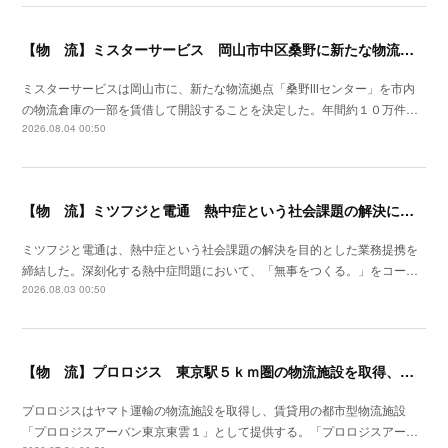
【物 流】ミスターサービス 岡山市中区桑野に新たな物流拠点を増設
ミスターサービスは岡山市に、新たな物流拠点「桑野Ⅲセンター」を市内
の物流倉庫の一部を賃借して開設することを決定した。年間約１０万件…
2026.08.04 00:50
【物 流】ミツフジと電通 熱中症という社会課題の解決に向け業務提携
ミツフジと電通は、熱中症という社会課題の解決を目的とした業務提携を
締結した。深刻化する熱中症問題において、「無事をつくる。」をコー…
2026.08.03 00:50
【物 流】プロロジス 東京駅５ｋｍ圏の物流施設を取得、２７年４月提供開始
プロロジスはヤマト運輸の物流施設を取得し、賃貸用の都市型物流施設
「プロロジスアーバン東京東雲１」として提供する。「プロロジスアー…