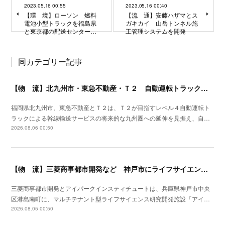
2023.05.16 00:55
2023.05.16 00:40
【環 境】ローソン 燃料
【流 通】安藤ハザマとス
電池小型トラックを福島県
ガキカイ 山岳トンネル施
と東京都の配送センター…
工管理システムを開発
同カテゴリー記事
【物 流】北九州市・東急不動産・Ｔ２ 自動運転トラック拠点整備に向け官民連携
福岡県北九州市、東急不動産とＴ２は、Ｔ２が目指すレベル４自動運転ト
ラックによる幹線輸送サービスの将来的な九州圏への延伸を見据え、自…
2026.08.06 00:50
【物 流】三菱商事都市開発など 神戸市にライフサイエンス研究開発施設を着工
三菱商事都市開発とアイパークインスティチュートは、兵庫県神戸市中央
区港島南町に、マルチテナント型ライフサイエンス研究開発施設「アイ…
2026.08.05 00:50