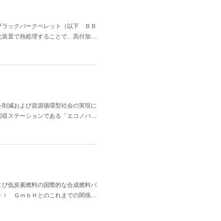
ブラックバークペレット（以下 ＢＢ
化装置で熱処理することで、高付加…
を削減および資源循環型社会の実現に
回収ステーションである「エコノバ…
よび低炭素燃料の国際的な合成燃料バ
ｅｌ ＧｍｂＨとのこれまでの関係…