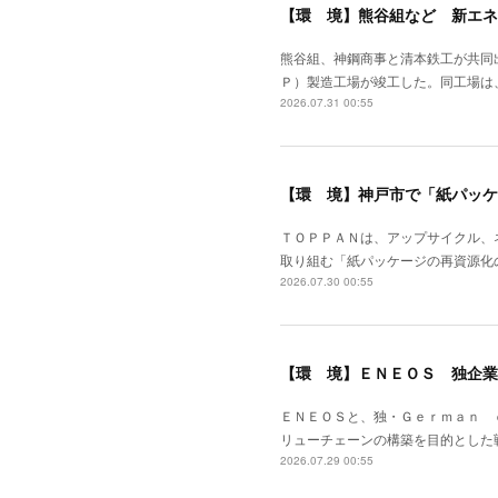
【環 境】熊谷組など 新エネ
熊谷組、神鋼商事と清本鉄工が共同
Ｐ）製造工場が竣工した。同工場は
2026.07.31 00:55
【環 境】神戸市で「紙パッケ
ＴＯＰＰＡＮは、アップサイクル、
取り組む「紙パッケージの再資源化
2026.07.30 00:55
【環 境】ＥＮＥＯＳ 独企業
ＥＮＥＯＳと、独・Ｇｅｒｍａｎ 
リューチェーンの構築を目的とした
2026.07.29 00:55