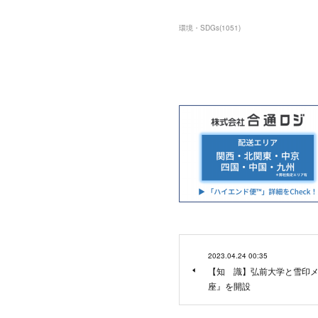
環境・SDGs
(
1051
)
2023.04.24 00:35
【知 識】弘前大学と雪印
座』を開設