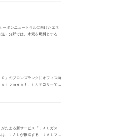
カーボンニュートラルに向けたエネ
鉄道）分野では、水素を燃料とする…
．０」のブロンズランクにオフィス向
ｑｕｉｐｍｅｎｔ」）カテゴリーで…
ト」がたまる新サービス「ＪＡＬガス
スは、ＪＡＬが推進する「ＪＡＬマ…