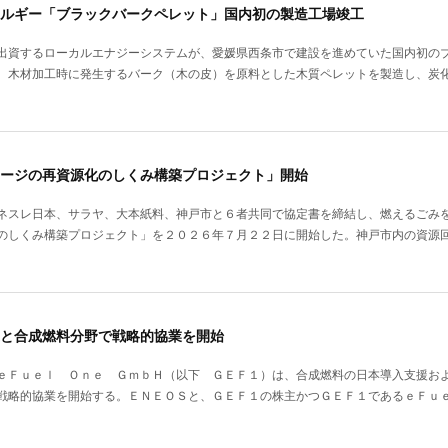
ルギー「ブラックバークペレット」国内初の製造工場竣工
出資するローカルエナジーシステムが、愛媛県西条市で建設を進めていた国内初の
、木材加工時に発生するバーク（木の皮）を原料とした木質ペレットを製造し、炭
ージの再資源化のしくみ構築プロジェクト」開始
ネスレ日本、サラヤ、大本紙料、神戸市と６者共同で協定書を締結し、燃えるごみ
のしくみ構築プロジェクト」を２０２６年７月２２日に開始した。神戸市内の資源
と合成燃料分野で戦略的協業を開始
ｅＦｕｅｌ Ｏｎｅ ＧｍｂＨ（以下 ＧＥＦ１）は、合成燃料の日本導入支援お
戦略的協業を開始する。ＥＮＥＯＳと、ＧＥＦ１の株主かつＧＥＦ１であるｅＦｕ