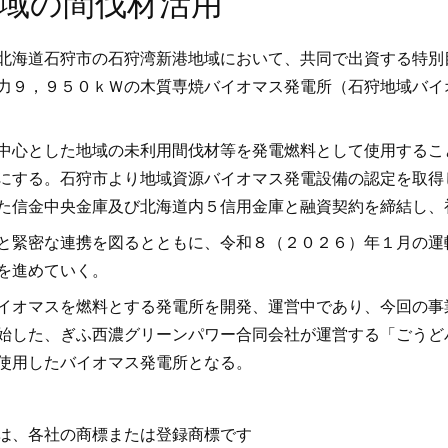
域の間伐材活用
北海道石狩市の石狩湾新港地域において、共同で出資する特別
力９，９５０ｋＷの木質専焼バイオマス発電所（石狩地域バイ
中心とした地域の未利用間伐材等を発電燃料として使用するこ
にする。石狩市より地域資源バイオマス発電設備の認定を取得
た信金中央金庫及び北海道内５信用金庫と融資契約を締結し、
と緊密な連携を図るとともに、令和８（２０２６）年１月の運
を進めていく。
イオマスを燃料とする発電所を開発、運営中であり、今回の事
始した、ぎふ西濃グリーンパワー合同会社が運営する「ごうど
使用したバイオマス発電所となる。
は、各社の商標または登録商標です