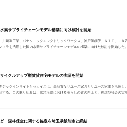
水素サプライチェーンモデル構築に向け検討を開始
、川崎重工業、パナソニックエレクトリックワークス、神戸製鋼所、ＮＴＴ、ＪＲ
ンフラを活用した国内水素サプライチェーンモデルの構築に向けた検討を開始した
サイクルアップ型賃貸住宅モデルの実証を開始
テジックインサイトとセカイズは、高品質なリユース家具とリユース家電を活用し
始する。この取り組みは、京急沿線における暮らしの質の向上と、循環型社会の実
ど 森林保全に関する協定を埼玉県飯能市と締結