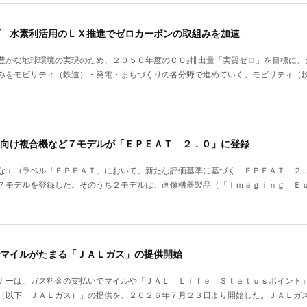
 水素利活用のＬＸ推進でゼロカーボンの取組みを加速
豊かな地球環境の実現のため、２０５０年度のＣＯ₂排出量「実質ゼロ」を目標に、
みをモビリティ（鉄道）・発電・まちづくりの各分野で進めていく。モビリティ（
向け複合機など７モデルが「ＥＰＥＡＴ ２．０」に登録
なエコラベル「ＥＰＥＡＴ」において、新たな評価基準に基づく「ＥＰＥＡＴ ２
７モデルを登録した。そのうち２モデルは、画像機器製品（「Ｉｍａｇｉｎｇ Ｅ
マイルがたまる「ＪＡＬガス」の提供開始
ナーは、ガス料金の支払いでマイルや「ＪＡＬ Ｌｉｆｅ Ｓｔａｔｕｓポイン
（以下 ＪＡＬガス）」の提供を、２０２６年７月２３日より開始した。ＪＡＬガ