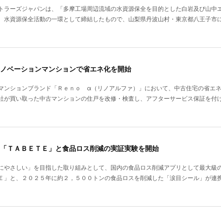
トラーズジャパンは、「多摩工場周辺流域の水資源保全を目的とした白岩及び山中
。水資源保全活動の一環として締結したもので、山梨県丹波山村・東京都八王子市
ノベーションマンションで省エネ化を開始
マンションブランド「Ｒｅｎｏ α（リノアルファ）」において、中古住宅の省エ
社が買い取った中古マンションの住戸を改修・検査し、アフターサービス保証を付
「ＴＡＢＥＴＥ」と食品ロス削減の実証実験を開始
にやさしい」を目指した取り組みとして、国内の食品ロス削減アプリとして最大級
Ｅ」と、２０２５年に約２，５００トンの食品ロスを削減した「涙目シール」が連