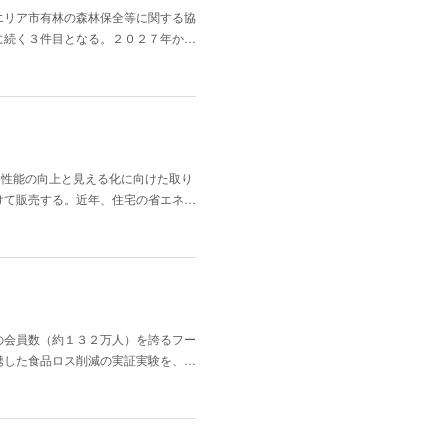
エリア市有林の森林保全等に関する協
に続く３件目となる。２０２７年か…
ネ性能の向上と見える化に向けた取り
けて販売する。近年、住宅の省エネ…
の会員数（約１３２万人）を誇るフー
携した食品ロス削減の実証実験を、…