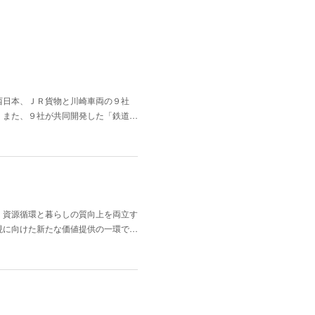
西日本、ＪＲ貨物と川崎車両の９社
。また、９社が共同開発した「鉄道…
、資源循環と暮らしの質向上を両立す
現に向けた新たな価値提供の一環で…