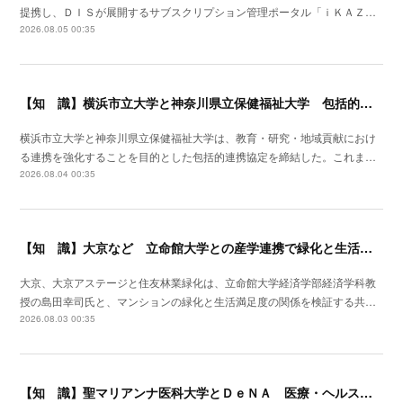
提携し、ＤＩＳが展開するサブスクリプション管理ポータル「ｉＫＡＺ…
2026.08.05 00:35
【知 識】横浜市立大学と神奈川県立保健福祉大学 包括的連携協定を締結
横浜市立大学と神奈川県立保健福祉大学は、教育・研究・地域貢献におけ
る連携を強化することを目的とした包括的連携協定を締結した。これま…
2026.08.04 00:35
【知 識】大京など 立命館大学との産学連携で緑化と生活満足度の関係を可視化
大京、大京アステージと住友林業緑化は、立命館大学経済学部経済学科教
授の島田幸司氏と、マンションの緑化と生活満足度の関係を検証する共…
2026.08.03 00:35
【知 識】聖マリアンナ医科大学とＤｅＮＡ 医療・ヘルスケア分野で包括連携