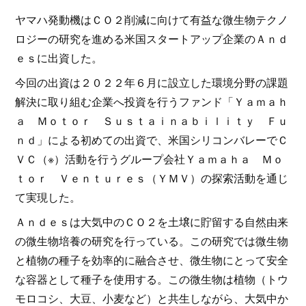
ヤマハ発動機はＣＯ２削減に向けて有益な微生物テクノ
ロジーの研究を進める米国スタートアップ企業のＡｎｄ
ｅｓに出資した。
今回の出資は２０２２年６月に設立した環境分野の課題
解決に取り組む企業へ投資を行うファンド「Ｙａｍａｈ
ａ Ｍｏｔｏｒ Ｓｕｓｔａｉｎａｂｉｌｉｔｙ Ｆｕ
ｎｄ」による初めての出資で、米国シリコンバレーでＣ
ＶＣ（※）活動を行うグループ会社Ｙａｍａｈａ Ｍｏ
ｔｏｒ Ｖｅｎｔｕｒｅｓ（ＹＭＶ）の探索活動を通じ
て実現した。
Ａｎｄｅｓは大気中のＣＯ２を土壌に貯留する自然由来
の微生物培養の研究を行っている。この研究では微生物
と植物の種子を効率的に融合させ、微生物にとって安全
な容器として種子を使用する。この微生物は植物（トウ
モロコシ、大豆、小麦など）と共生しながら、大気中か