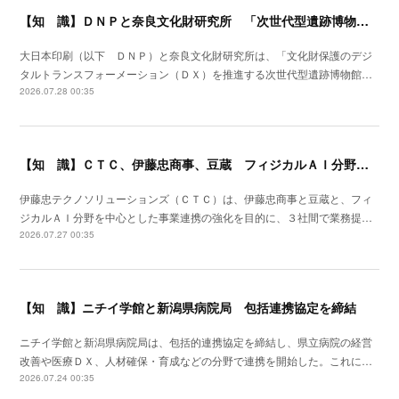
【知 識】ＤＮＰと奈良文化財研究所 「次世代型遺跡博物館」実現に向け連携研究
大日本印刷（以下 ＤＮＰ）と奈良文化財研究所は、「文化財保護のデジ
タルトランスフォーメーション（ＤＸ）を推進する次世代型遺跡博物館…
2026.07.28 00:35
【知 識】ＣＴＣ、伊藤忠商事、豆蔵 フィジカルＡＩ分野で業務提携
伊藤忠テクノソリューションズ（ＣＴＣ）は、伊藤忠商事と豆蔵と、フィ
ジカルＡＩ分野を中心とした事業連携の強化を目的に、３社間で業務提…
2026.07.27 00:35
【知 識】ニチイ学館と新潟県病院局 包括連携協定を締結
ニチイ学館と新潟県病院局は、包括的連携協定を締結し、県立病院の経営
改善や医療ＤＸ、人材確保・育成などの分野で連携を開始した。これに…
2026.07.24 00:35