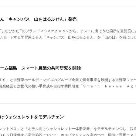
ん「キャンパス 山をはるふせん」発売
""まなびかた""のブランド＜Ｃａｍｐｕｓ＞から、テストに出そうな箇所を重要度
サポートする学習用ふせん「キャンパス 山をはるふせん」を「山の日」を前にし
ーム福島 スマート農業の共同研究を開始
ＴＣ）と吉野家ホールディングスのグループ企業で農業事業を展開する吉野家ファ
農業経営と次世代の担い手育成を目指す共同研究「Ｓｍａｒｔ Ｎｅｘｕｓ Ａｇ
けウォシュレットをモデルチェン
レットＨＸ」と「ホテル向けウォシュレット一体形便器」をモデルチェンジし、快
３６５日稼働する宿泊施設において、ホスピタリティを高めつつ、同時に運用コス