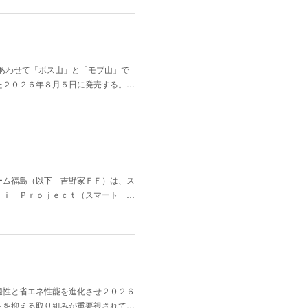
にあわせて「ボス山」と「モブ山」で
た２０２６年８月５日に発売する。…
ーム福島（以下 吉野家ＦＦ）は、ス
ｒｉ Ｐｒｏｊｅｃｔ（スマート …
適性と省エネ性能を進化させ２０２６
トを抑える取り組みが重要視されて…