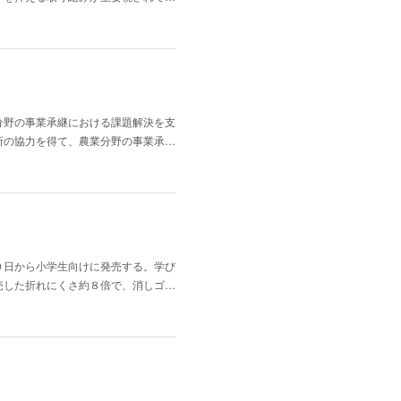
分野の事業承継における課題解決を支
所の協力を得て、農業分野の事業承…
０日から小学生向けに発売する。学び
売した折れにくさ約８倍で、消しゴ…