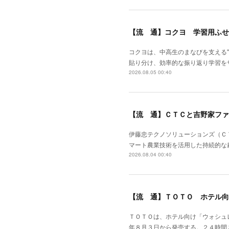
【流 通】コクヨ 学習用ふせ
コクヨは、中高生のまなびを支える
貼り分け、効率的な振り返り学習を
2026.08.05 00:40
【流 通】ＣＴＣと吉野家ファ
伊藤忠テクノソリューションズ（Ｃ
マート農業技術を活用した持続的な
2026.08.04 00:40
【流 通】ＴＯＴＯ ホテル向
ＴＯＴＯは、ホテル向け「ウォシュ
年８月３日から発売する。２４時間