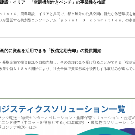
建設・イリア 「空調機能付きベンチ」の事業性を検証
ｏｉｎｔ０、鹿島建設、イリアと共同で、都市屋外の公共空間に新たな休憩環境を
０が運営する共創型コンソーシアム『ｐｏｉｎｔ ０ ｃｏｍｍｉｔｔｅｅ』の参
画的に資産を活用できる「投信定期売却」の提供開始
・受取金額で投資信託を自動売却し、その売却代金を受け取ることができる「投信
政策や新ＮＩＳＡの開始により、社会全体で資産形成を後押しする取組みが進んで