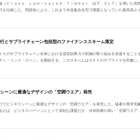
板（Ｃｒｏｓｓ Ｌａｍｉｎａｔｅｄ Ｔｉｍｂｅｒ 以下 ＣＬＴ）を用いた高
許を出願した。同技術により、これまで木造集合住宅で課題となっていた最高高さ
行とサプライチェーン包括型のファイナンススキーム策定
ＥＣのサプライチェーン全体における温室効果ガス削減の取り組みを加速すること
ティ・リンク・ローン」を開始する。このスキームはＮＥＣのサプライヤを対象に
シーンに最適なデザインの「空調ウエア」発売
けてビジネスシーンに最適なデザインの「空調ウエア」を発売した。猛暑や異常気
るかは、ビジネスパーソンにとって深刻な課題だが、冷却効果の高い「空調ウエア