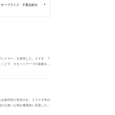
ンタープライズ 不要品処分
プレイヤー」を発売した。ＵＳＢ Ｔ
うことで、カセットテープの楽曲を…
れる操作性が支持され、２００９年の
細かな使い心地を徹底的に見直した…