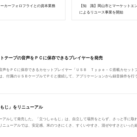
メーカーフォロフライとの資本業務
【知 識】岡山市とマーケットエ
によるリユース事業を開始
トテープの音声をＰＣに保存できるプレイヤーを発売
音声をＰＣに保存できるカセットプレイヤー「ＵＳＢ Ｔｙｐｅ－Ｃ搭載カセット
は、付属のＵＳＢケーブルでＰＣと接続して、アプリケーションから録音操作を行
もじ」をリニューアル
ーアルして発売した。「立つしゃもじ」は、自立して場所をとらず、さっと手に取
リニューアルでは、安定感、米のつきにくさ、すくいやすさ、混ぜやすさといった