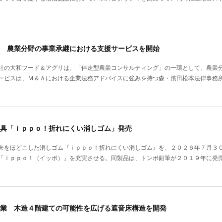
 農業分野の事業承継における支援サービスを開始
社の大和フード＆アグリは、「伴走型農業コンサルティング」の一環として、農業
ービスは、Ｍ＆Ａにおける企業法務アドバイスに強みを持つ森・濱田松本法律事務
具「ｉｐｐｏ！折れにくい消しゴム」発売
夫をほどこした消しゴム『ｉｐｐｏ！折れにくい消しゴム』を、２０２６年７月３
「ｉｐｐｏ！（イッポ）」を充実させる。同製品は、トンボ鉛筆が２０１９年に発
業 木造４階建ての可能性を広げる遮音床構造を開発