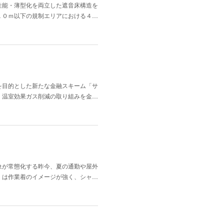
性能・薄型化を両立した遮音床構造を
１０ｍ以下の規制エリアにおける４…
を目的とした新たな金融スキーム「サ
、温室効果ガス削減の取り組みを金…
象が常態化する昨今、夏の通勤や屋外
」は作業着のイメージが強く、シャ…