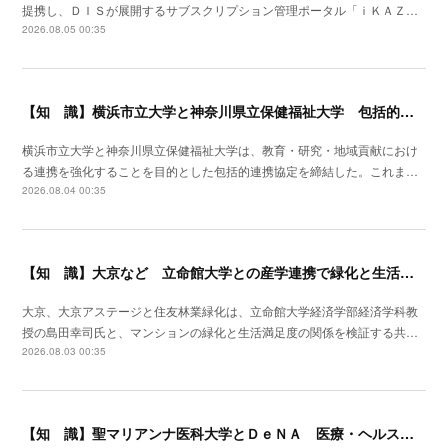
提携し、ＤＩＳが展開するサブスクリプション管理ポータル「ｉＫＡＺ…
2026.08.05 00:35
【知 識】横浜市立大学と神奈川県立保健福祉大学 包括的連携協定を締結
横浜市立大学と神奈川県立保健福祉大学は、教育・研究・地域貢献におけ
る連携を強化することを目的とした包括的連携協定を締結した。これま…
2026.08.04 00:35
【知 識】大京など 立命館大学との産学連携で緑化と生活満足度の関係を可視化
大京、大京アステージと住友林業緑化は、立命館大学経済学部経済学科教
授の島田幸司氏と、マンションの緑化と生活満足度の関係を検証する共…
2026.08.03 00:35
【知 識】聖マリアンナ医科大学とＤｅＮＡ 医療・ヘルスケア分野で包括連携