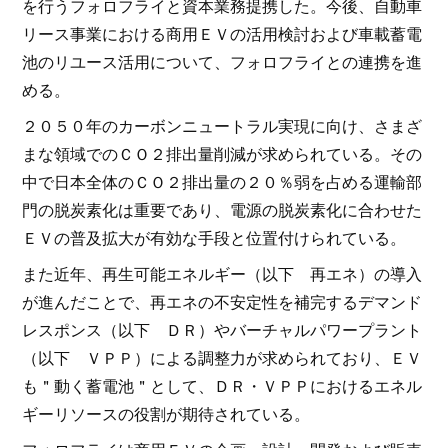
を行うフォロフライと資本業務提携した。今後、自動車
リース事業における商用ＥＶの活用検討および車載蓄電
池のリユース活用について、フォロフライとの連携を進
める。
２０５０年のカーボンニュートラル実現に向け、さまざ
まな領域でのＣＯ２排出量削減が求められている。その
中で日本全体のＣＯ２排出量の２０％弱を占める運輸部
門の脱炭素化は重要であり、電源の脱炭素化に合わせた
ＥＶの普及拡大が有効な手段と位置付けられている。
また近年、再生可能エネルギー（以下 再エネ）の導入
が進んだことで、再エネの不安定性を補完するデマンド
レスポンス（以下 ＤＲ）やバーチャルパワープラント
（以下 ＶＰＰ）による調整力が求められており、ＥＶ
も＂動く蓄電池＂として、ＤＲ・ＶＰＰにおけるエネル
ギーリソースの役割が期待されている。