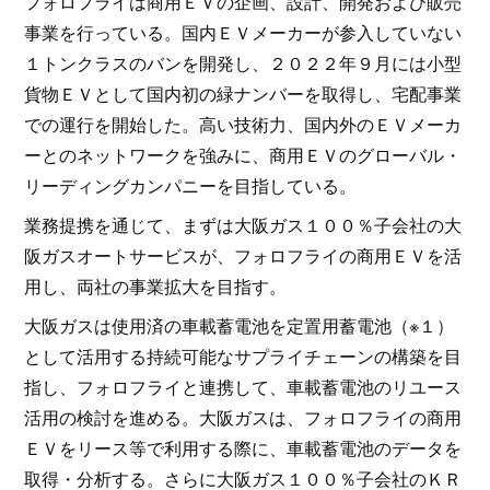
フォロフライは商用ＥＶの企画、設計、開発および販売
事業を行っている。国内ＥＶメーカーが参入していない
１トンクラスのバンを開発し、２０２２年９月には小型
貨物ＥＶとして国内初の緑ナンバーを取得し、宅配事業
での運行を開始した。高い技術力、国内外のＥＶメーカ
ーとのネットワークを強みに、商用ＥＶのグローバル・
リーディングカンパニーを目指している。
業務提携を通じて、まずは大阪ガス１００％子会社の大
阪ガスオートサービスが、フォロフライの商用ＥＶを活
用し、両社の事業拡大を目指す。
大阪ガスは使用済の車載蓄電池を定置用蓄電池（※１）
として活用する持続可能なサプライチェーンの構築を目
指し、フォロフライと連携して、車載蓄電池のリユース
活用の検討を進める。大阪ガスは、フォロフライの商用
ＥＶをリース等で利用する際に、車載蓄電池のデータを
取得・分析する。さらに大阪ガス１００％子会社のＫＲ