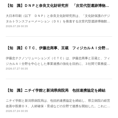
【知 識】ＤＮＰと奈良文化財研究所 「次世代型遺跡博物館」実現に向け連携研究
大日本印刷（以下 ＤＮＰ）と奈良文化財研究所は、「文化財保護のデジ
タルトランスフォーメーション（ＤＸ）を推進する次世代型遺跡博物館…
2026.07.28 00:35
【知 識】ＣＴＣ、伊藤忠商事、豆蔵 フィジカルＡＩ分野で業務提携
伊藤忠テクノソリューションズ（ＣＴＣ）は、伊藤忠商事と豆蔵と、フィ
ジカルＡＩ分野を中心とした事業連携の強化を目的に、３社間で業務提…
2026.07.27 00:35
【知 識】ニチイ学館と新潟県病院局 包括連携協定を締結
ニチイ学館と新潟県病院局は、包括的連携協定を締結し、県立病院の経営
改善や医療ＤＸ、人材確保・育成などの分野で連携を開始した。これに…
2026.07.24 00:35