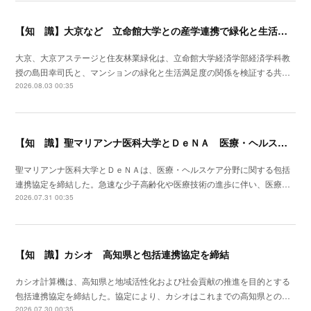
【知 識】大京など 立命館大学との産学連携で緑化と生活満足度の関係を可視化
大京、大京アステージと住友林業緑化は、立命館大学経済学部経済学科教
授の島田幸司氏と、マンションの緑化と生活満足度の関係を検証する共…
2026.08.03 00:35
【知 識】聖マリアンナ医科大学とＤｅＮＡ 医療・ヘルスケア分野で包括連携
聖マリアンナ医科大学とＤｅＮＡは、医療・ヘルスケア分野に関する包括
連携協定を締結した。急速な少子高齢化や医療技術の進歩に伴い、医療…
2026.07.31 00:35
【知 識】カシオ 高知県と包括連携協定を締結
カシオ計算機は、高知県と地域活性化および社会貢献の推進を目的とする
包括連携協定を締結した。協定により、カシオはこれまでの高知県との…
2026.07.30 00:35