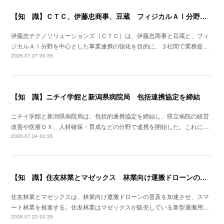
【知 識】ＣＴＣ、伊藤忠商事、豆蔵 フィジカルＡＩ分野で業務提携
伊藤忠テクノソリューションズ（ＣＴＣ）は、伊藤忠商事と豆蔵と、フィ
ジカルＡＩ分野を中心とした事業連携の強化を目的に、３社間で業務提…
2026.07.27 00:35
【知 識】ニチイ学館と新潟県病院局 包括連携協定を締結
ニチイ学館と新潟県病院局は、包括的連携協定を締結し、県立病院の経営
改善や医療ＤＸ、人材確保・育成などの分野で連携を開始した。これに…
2026.07.24 00:35
【知 識】住友林業とマゼックス 林業向け運搬ドローンの普及を加速
住友林業とマゼックスは、林業向け運搬ドローンの普及を加速させ、スマ
ート林業を推進する。住友林業はマゼックスが販売している新型運搬用…
2026.07.23 00:35