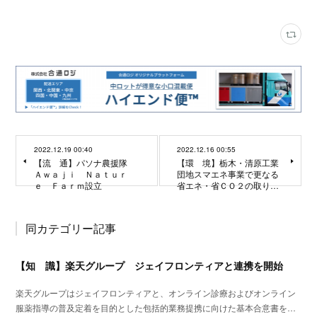
2022.12.19 00:40
2022.12.16 00:55
【流 通】パソナ農援隊
【環 境】栃木・清原工業
Ａｗａｊｉ Ｎａｔｕｒ
団地スマエネ事業で更なる
ｅ Ｆａｒｍ設立
省エネ・省ＣＯ２の取り…
同カテゴリー記事
【知 識】楽天グループ ジェイフロンティアと連携を開始
楽天グループはジェイフロンティアと、オンライン診療およびオンライン
服薬指導の普及定着を目的とした包括的業務提携に向けた基本合意書を…