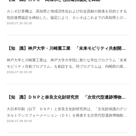
カシオ計算機は、高知県と地域活性化および社会貢献の推進を目的とする
包括連携協定を締結した。協定により、カシオはこれまでの高知県との…
2026.07.30 00:35
【知 識】神戸大学・川崎重工業 「未来モビリティ共創開発拠点」形成
神戸大学と川崎重工業は、神戸大学大学院に新たな学位プログラム「未来
モビリティ共創プログラム」を創設する。同プログラムは、内閣府の第…
2026.07.29 00:35
【知 識】ＤＮＰと奈良文化財研究所 「次世代型遺跡博物館」実現に向け連携研究
大日本印刷（以下 ＤＮＰ）と奈良文化財研究所は、「文化財保護のデジ
タルトランスフォーメーション（ＤＸ）を推進する次世代型遺跡博物館…
2026.07.28 00:35