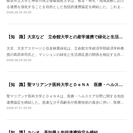
横浜市立大学と神奈川県立保健福祉大学は、教育・研究・地域貢献におけ
る連携を強化することを目的とした包括的連携協定を締結した。これま…
2026.08.04 00:35
【知 識】大京など 立命館大学との産学連携で緑化と生活満足度の関係を可視化
大京、大京アステージと住友林業緑化は、立命館大学経済学部経済学科教
授の島田幸司氏と、マンションの緑化と生活満足度の関係を検証する共…
2026.08.03 00:35
【知 識】聖マリアンナ医科大学とＤｅＮＡ 医療・ヘルスケア分野で包括連携
聖マリアンナ医科大学とＤｅＮＡは、医療・ヘルスケア分野に関する包括
連携協定を締結した。急速な少子高齢化や医療技術の進歩に伴い、医療…
2026.07.31 00:35
【知 識】カシオ 高知県と包括連携協定を締結