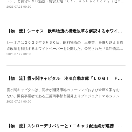
ト）」と賃貸Ｒ＆Ｄ施設・賃貸工場「０１‐ＬａｂＦａｃｔｏｒｙ（ゼロ…
2026.07.28 00:50
【物 流】シーオス 飲料物流の構造改革を解説するホワイトペーパー公開
シーオスは２０２６年６月３０日、飲料物流の「三重苦」を乗り越える構
造改革を解説するホワイトペーパーを公開した。公開された『飲料物流…
2026.07.27 00:50
【物 流】霞ヶ関キャピタル 冷凍自動倉庫『ＬＯＧＩ ＦＬＡＧ ＴＥＣＨ 東扇島Ⅰ』竣工
霞ヶ関キャピタルは、同社が開発用地のソーシングおよび企画立案をおこ
ない、開発事業者である三菱商事都市開発よりプロジェクトマネジメン…
2026.07.24 00:50
【物 流】スシローデリバリーとエニキャリ配送網が連携 ２０２６年７月全国展開開始