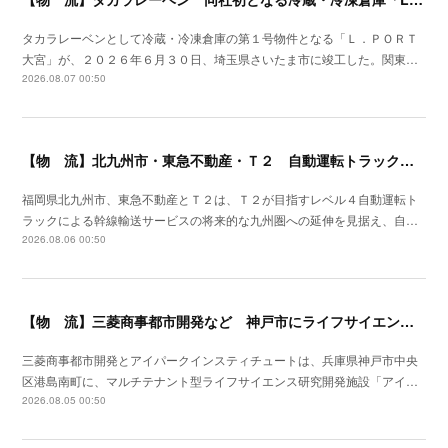
タカラレーベンとして冷蔵・冷凍倉庫の第１号物件となる「Ｌ．ＰＯＲＴ
大宮」が、２０２６年６月３０日、埼玉県さいたま市に竣工した。関東…
2026.08.07 00:50
【物 流】北九州市・東急不動産・Ｔ２ 自動運転トラック拠点整備に向け官民連携
福岡県北九州市、東急不動産とＴ２は、Ｔ２が目指すレベル４自動運転ト
ラックによる幹線輸送サービスの将来的な九州圏への延伸を見据え、自…
2026.08.06 00:50
【物 流】三菱商事都市開発など 神戸市にライフサイエンス研究開発施設を着工
三菱商事都市開発とアイパークインスティチュートは、兵庫県神戸市中央
区港島南町に、マルチテナント型ライフサイエンス研究開発施設「アイ…
2026.08.05 00:50