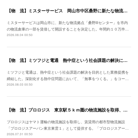
【物 流】ミスターサービス 岡山市中区桑野に新たな物流拠点を増設
ミスターサービスは岡山市に、新たな物流拠点「桑野Ⅲセンター」を市内
の物流倉庫の一部を賃借して開設することを決定した。年間約１０万件…
2026.08.04 00:50
【物 流】ミツフジと電通 熱中症という社会課題の解決に向け業務提携
ミツフジと電通は、熱中症という社会課題の解決を目的とした業務提携を
締結した。深刻化する熱中症問題において、「無事をつくる。」をコー…
2026.08.03 00:50
【物 流】プロロジス 東京駅５ｋｍ圏の物流施設を取得、２７年４月提供開始
プロロジスはヤマト運輸の物流施設を取得し、賃貸用の都市型物流施設
「プロロジスアーバン東京東雲１」として提供する。「プロロジスアー…
2026.07.31 00:50