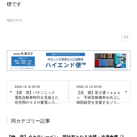
標です
物流
(
1074
)
2022.12.12 00:55
2022.12.12 00:40
【環 境】パナソニック
【流 通】富士通Ｊａｐａ
電気自動車時代を見据えた
ｎ 手術室稼働率を向上し
住宅用のＶ２Ｈ蓄電シス…
病院経営を支援するソリ…
同カテゴリー記事
【物 流】タカラレーベン 同社初となる冷蔵・冷凍倉庫「L.PORT大宮」竣工