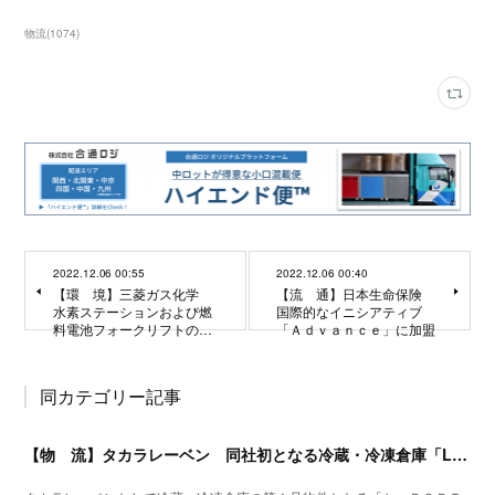
物流
(
1074
)
2022.12.06 00:55
2022.12.06 00:40
【環 境】三菱ガス化学
【流 通】日本生命保険
水素ステーションおよび燃
国際的なイニシアティブ
料電池フォークリフトの…
「Ａｄｖａｎｃｅ」に加盟
同カテゴリー記事
【物 流】タカラレーベン 同社初となる冷蔵・冷凍倉庫「L.PORT大宮」竣工