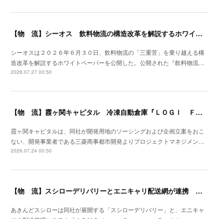
【物 流】シーオス 飲料物流の構造改革を解説するホワイトペーパー公開
シーオスは２０２６年６月３０日、飲料物流の「三重苦」を乗り越える構
造改革を解説するホワイトペーパーを公開した。公開された『飲料物流…
2026.07.27 00:50
【物 流】霞ヶ関キャピタル 冷凍自動倉庫『ＬＯＧＩ ＦＬＡＧ ＴＥＣＨ 東扇島Ⅰ』竣工
霞ヶ関キャピタルは、同社が開発用地のソーシングおよび企画立案をおこ
ない、開発事業者である三菱商事都市開発よりプロジェクトマネジメン…
2026.07.24 00:50
【物 流】スシローデリバリーとエニキャリ配送網が連携 ２０２６年７月全国展開開始
あきんどスシローは同社が展開する「スシローデリバリー」と、エニキャ