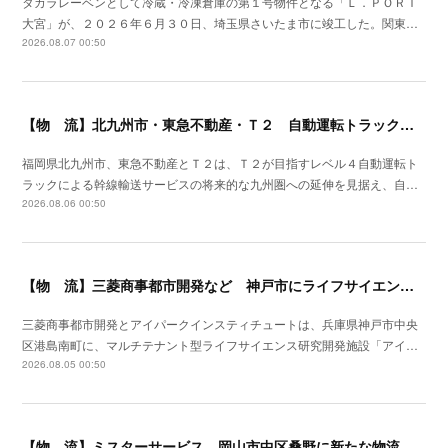
タカラレーベンとして冷蔵・冷凍倉庫の第１号物件となる「Ｌ．ＰＯＲＴ
大宮」が、２０２６年６月３０日、埼玉県さいたま市に竣工した。関東…
2026.08.07 00:50
【物 流】北九州市・東急不動産・Ｔ２ 自動運転トラック拠点整備に向け官民連携
福岡県北九州市、東急不動産とＴ２は、Ｔ２が目指すレベル４自動運転ト
ラックによる幹線輸送サービスの将来的な九州圏への延伸を見据え、自…
2026.08.06 00:50
【物 流】三菱商事都市開発など 神戸市にライフサイエンス研究開発施設を着工
三菱商事都市開発とアイパークインスティチュートは、兵庫県神戸市中央
区港島南町に、マルチテナント型ライフサイエンス研究開発施設「アイ…
2026.08.05 00:50
【物 流】ミスターサービス 岡山市中区桑野に新たな物流拠点を増設