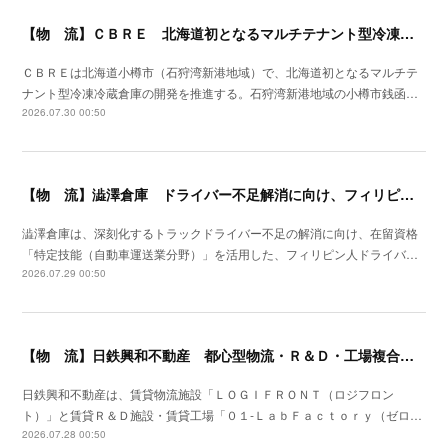
【物 流】ＣＢＲＥ 北海道初となるマルチテナント型冷凍冷蔵倉庫の開発を推進
ＣＢＲＥは北海道小樽市（石狩湾新港地域）で、北海道初となるマルチテ
ナント型冷凍冷蔵倉庫の開発を推進する。石狩湾新港地域の小樽市銭函…
2026.07.30 00:50
【物 流】澁澤倉庫 ドライバー不足解消に向け、フィリピンからの人材供給事業をスタート
澁澤倉庫は、深刻化するトラックドライバー不足の解消に向け、在留資格
「特定技能（自動車運送業分野）」を活用した、フィリピン人ドライバ…
2026.07.29 00:50
【物 流】日鉄興和不動産 都心型物流・Ｒ＆Ｄ・工場複合産業施設を川崎市に着工
日鉄興和不動産は、賃貸物流施設「ＬＯＧＩＦＲＯＮＴ（ロジフロン
ト）」と賃貸Ｒ＆Ｄ施設・賃貸工場「０１‐ＬａｂＦａｃｔｏｒｙ（ゼロ…
2026.07.28 00:50