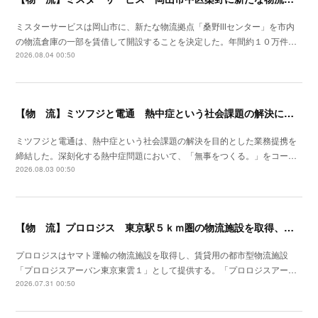
ミスターサービスは岡山市に、新たな物流拠点「桑野Ⅲセンター」を市内
の物流倉庫の一部を賃借して開設することを決定した。年間約１０万件…
2026.08.04 00:50
【物 流】ミツフジと電通 熱中症という社会課題の解決に向け業務提携
ミツフジと電通は、熱中症という社会課題の解決を目的とした業務提携を
締結した。深刻化する熱中症問題において、「無事をつくる。」をコー…
2026.08.03 00:50
【物 流】プロロジス 東京駅５ｋｍ圏の物流施設を取得、２７年４月提供開始
プロロジスはヤマト運輸の物流施設を取得し、賃貸用の都市型物流施設
「プロロジスアーバン東京東雲１」として提供する。「プロロジスアー…
2026.07.31 00:50