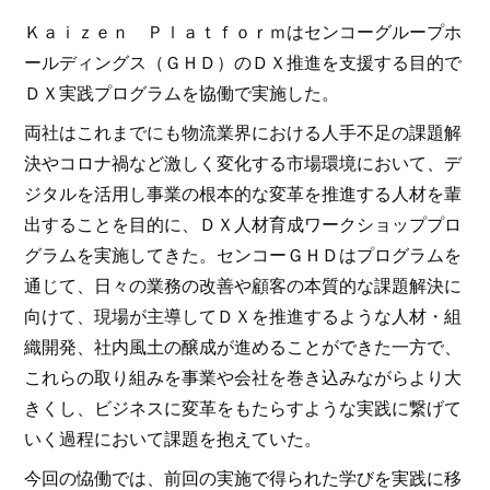
Ｋａｉｚｅｎ Ｐｌａｔｆｏｒｍはセンコーグループホ
ールディングス（ＧＨＤ）のＤＸ推進を支援する目的で
ＤＸ実践プログラムを協働で実施した。
両社はこれまでにも物流業界における人手不足の課題解
決やコロナ禍など激しく変化する市場環境において、デ
ジタルを活用し事業の根本的な変革を推進する人材を輩
出することを目的に、ＤＸ人材育成ワークショッププロ
グラムを実施してきた。センコーＧＨＤはプログラムを
通じて、日々の業務の改善や顧客の本質的な課題解決に
向けて、現場が主導してＤＸを推進するような人材・組
織開発、社内風土の醸成が進めることができた一方で、
これらの取り組みを事業や会社を巻き込みながらより大
きくし、ビジネスに変革をもたらすような実践に繋げて
いく過程において課題を抱えていた。
今回の恊働では、前回の実施で得られた学びを実践に移