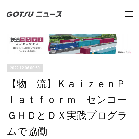
2022.12.06 00:50
【物 流】ＫａｉｚｅｎＰ
ｌａｔｆｏｒｍ センコー
ＧＨＤとＤＸ実践プログラ
ムで協働