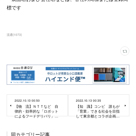
標です
流通
(
1073
)
2022.10.13 00:50
2022.10.13 00:35
【物 流】ＮＴＴなど 自
【知 識】コンビ 誰もが
律的・効率的な「ロボット
「育業」できる社会を目指
によるフードデリバリ」…
して東京都とコラボ企画…
同カテゴリー記事