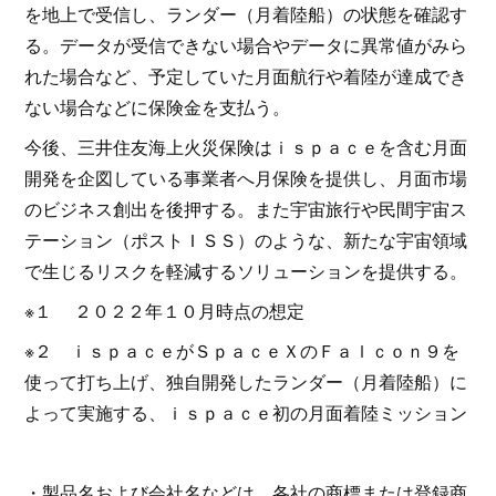
を地上で受信し、ランダー（月着陸船）の状態を確認す
る。データが受信できない場合やデータに異常値がみら
れた場合など、予定していた月面航行や着陸が達成でき
ない場合などに保険金を支払う。
今後、三井住友海上火災保険はｉｓｐａｃｅを含む月面
開発を企図している事業者へ月保険を提供し、月面市場
のビジネス創出を後押する。また宇宙旅行や民間宇宙ス
テーション（ポストＩＳＳ）のような、新たな宇宙領域
で生じるリスクを軽減するソリューションを提供する。
※１ ２０２２年１０月時点の想定
※２ ｉｓｐａｃｅがＳｐａｃｅＸのＦａｌｃｏｎ９を
使って打ち上げ、独自開発したランダー（月着陸船）に
よって実施する、ｉｓｐａｃｅ初の月面着陸ミッション
・製品名および会社名などは、各社の商標または登録商