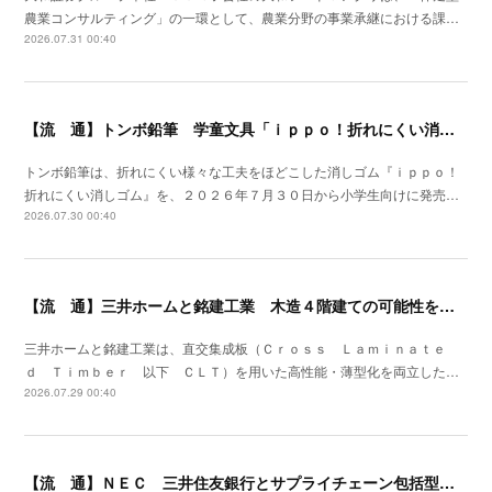
農業コンサルティング」の一環として、農業分野の事業承継における課…
2026.07.31 00:40
【流 通】トンボ鉛筆 学童文具「ｉｐｐｏ！折れにくい消しゴム」発売
トンボ鉛筆は、折れにくい様々な工夫をほどこした消しゴム『ｉｐｐｏ！
折れにくい消しゴム』を、２０２６年７月３０日から小学生向けに発売…
2026.07.30 00:40
【流 通】三井ホームと銘建工業 木造４階建ての可能性を広げる遮音床構造を開発
三井ホームと銘建工業は、直交集成板（Ｃｒｏｓｓ Ｌａｍｉｎａｔｅ
ｄ Ｔｉｍｂｅｒ 以下 ＣＬＴ）を用いた高性能・薄型化を両立した…
2026.07.29 00:40
【流 通】ＮＥＣ 三井住友銀行とサプライチェーン包括型のファイナンススキーム策定