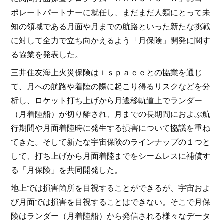
ポレートパートナーに就任し、まだまだ人類にとって未
知の領域である月面や月までの航路といった新たな挑戦
に対して全力で立ち向かえるよう「月保険」開発に関す
る協業を発表した。
三井住友海上火災保険はｉｓｐａｃｅとの協業を通じ
て、月への航路や着陸の際に起こり得るリスクなどを分
析し、ロケット打ち上げから月遷移軌道上でランダー
（月着陸船）が切り離され、月までの長期間におよぶ航
行期間や月面着陸時に発生する損害について協議を重ね
てきた。そして新たな宇宙保険のラインナップの１つと
して、打ち上げから月面着陸までをシームレスに補償す
る「月保険」を共同開発した。
地上では損害箇所を目視することができるが、宇宙およ
び月面では損害を目視することはできない。そこで月保
険はランダー（月着陸船）から発信される様々なデータ