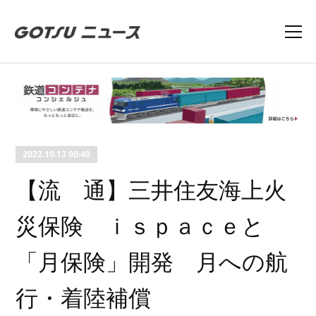
2022.10.13 00:40
【流 通】三井住友海上火
災保険 ｉｓｐａｃｅと
「月保険」開発 月への航
行・着陸補償