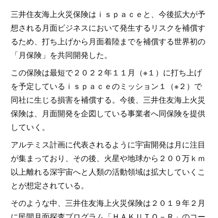
三井住友海上火災保険はｉｓｐａｃｅと、今後拡大が予
想される月面ビジネスにおいて発生するリスクを補償す
るため、打ち上げから月面着陸までを補償する世界初の
「月保険」を共同開発した。
この保険は最短で２０２２年１１月（※１）に打ち上げ
を予定しているｉｓｐａｃｅのミッション１（※２）で
同社に生じる損害を補償する。今後、三井住友海上火災
保険は、月面開発を企図している事業者へ同保険を提供
していく。
アルテミス計画に代表されるように宇宙開発は月に注目
が集まっており、その後、火星や地球から２００万ｋｍ
以上離れる深宇宙へと人類の活動領域は拡大していくこ
とが想定されている。
そのような中、三井住友海上火災保険は２０１９年２月
に民間月面探査プログラム「ＨＡＫＵＴＯ－Ｒ」のコー