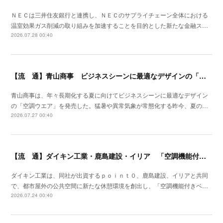
ＮＥＣは三井住友銀行と連携し、ＮＥＣのサプライチェーン全体における
温室効果ガス削減の取り組みを加速することを目的とした新たな金融ス…
2026.07.28 00:40
【流 通】青山商事 ビジネスシーンに最適なデザインの「空調ウエア」発売
青山商事は、年々長期化する夏に向けてビジネスシーンに最適なデザイン
の「空調ウエア」を発売した。猛暑や異常気象が常態化する昨今、夏の…
2026.07.27 00:40
【流 通】ダイキン工業・鹿島建設・イリア 「空調機能付きベンチ」の事業性を検証
ダイキン工業は、同社が出資するｐｏｉｎｔ０、鹿島建設、イリアと共同
で、都市屋外の公共空間に新たな休憩環境を創出し、「空調機能付きベ…
2026.07.24 00:40