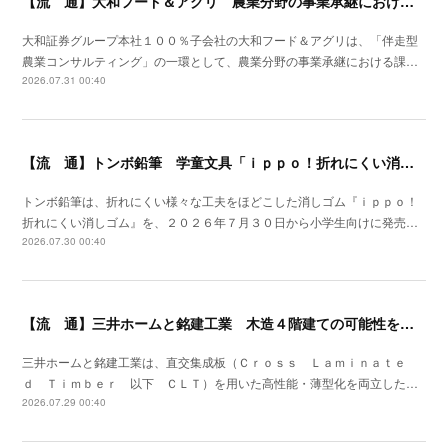
【流 通】大和フード＆アグリ 農業分野の事業承継における支援サービスを開始
大和証券グループ本社１００％子会社の大和フード＆アグリは、「伴走型
農業コンサルティング」の一環として、農業分野の事業承継における課…
2026.07.31 00:40
【流 通】トンボ鉛筆 学童文具「ｉｐｐｏ！折れにくい消しゴム」発売
トンボ鉛筆は、折れにくい様々な工夫をほどこした消しゴム『ｉｐｐｏ！
折れにくい消しゴム』を、２０２６年７月３０日から小学生向けに発売…
2026.07.30 00:40
【流 通】三井ホームと銘建工業 木造４階建ての可能性を広げる遮音床構造を開発
三井ホームと銘建工業は、直交集成板（Ｃｒｏｓｓ Ｌａｍｉｎａｔｅ
ｄ Ｔｉｍｂｅｒ 以下 ＣＬＴ）を用いた高性能・薄型化を両立した…
2026.07.29 00:40