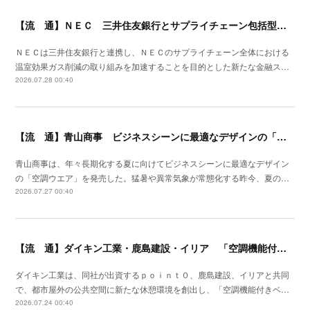
【流 通】ＮＥＣ 三井住友銀行とサプライチェーン包括型のファイナンススキーム策定
ＮＥＣは三井住友銀行と連携し、ＮＥＣのサプライチェーン全体における
温室効果ガス削減の取り組みを加速することを目的とした新たな金融ス…
2026.07.28 00:40
【流 通】青山商事 ビジネスシーンに最適なデザインの「空調ウエア」発売
青山商事は、年々長期化する夏に向けてビジネスシーンに最適なデザイン
の「空調ウエア」を発売した。猛暑や異常気象が常態化する昨今、夏の…
2026.07.27 00:40
【流 通】ダイキン工業・鹿島建設・イリア 「空調機能付きベンチ」の事業性を検証
ダイキン工業は、同社が出資するｐｏｉｎｔ０、鹿島建設、イリアと共同
で、都市屋外の公共空間に新たな休憩環境を創出し、「空調機能付きベ…
2026.07.24 00:40