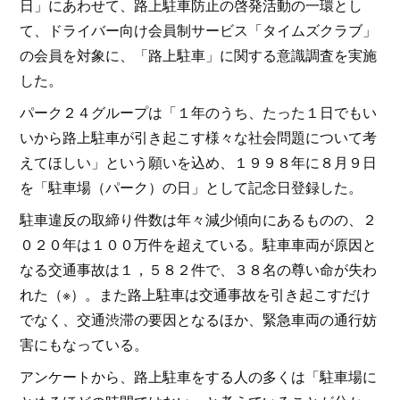
日」にあわせて、路上駐車防止の啓発活動の一環とし
て、ドライバー向け会員制サービス「タイムズクラブ」
の会員を対象に、「路上駐車」に関する意識調査を実施
した。
パーク２４グループは「１年のうち、たった１日でもい
いから路上駐車が引き起こす様々な社会問題について考
えてほしい」という願いを込め、１９９８年に８月９日
を「駐車場（パーク）の日」として記念日登録した。
駐車違反の取締り件数は年々減少傾向にあるものの、２
０２０年は１００万件を超えている。駐車車両が原因と
なる交通事故は１，５８２件で、３８名の尊い命が失わ
れた（※）。また路上駐車は交通事故を引き起こすだけ
でなく、交通渋滞の要因となるほか、緊急車両の通行妨
害にもなっている。
アンケートから、路上駐車をする人の多くは「駐車場に