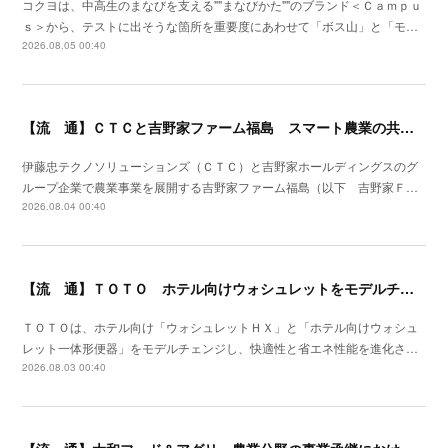
コクヨは、中高生のまなびを支える""まなびかた""のブランド＜Ｃａｍｐｕ
ｓ＞から、テストに出そうな箇所を重要度にあわせて「ボス山」と「モ…
2026.08.05 00:40
【流 通】ＣＴＣと吉野家ファーム福島 スマート農業の共同研究を開始
伊藤忠テクノソリューションズ（ＣＴＣ）と吉野家ホールディングスのグ
ループ企業で農業事業を展開する吉野家ファーム福島（以下 吉野家Ｆ…
2026.08.04 00:40
【流 通】ＴＯＴＯ ホテル向けウォシュレットをモデルチェン
ＴＯＴＯは、ホテル向け「ウォシュレットＨＸ」と「ホテル向けウォシュ
レット一体形便器」をモデルチェンジし、快適性と省エネ性能を進化さ…
2026.08.03 00:40