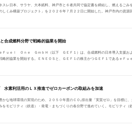
ネスレ日本、サラヤ、大本紙料、神戸市と６者共同で協定書を締結し、燃えるごみ
のしくみ構築プロジェクト」を２０２６年７月２２日に開始した。神戸市内の資源
と合成燃料分野で戦略的協業を開始
ｅＦｕｅｌ Ｏｎｅ ＧｍｂＨ（以下 ＧＥＦ１）は、合成燃料の日本導入支援お
戦略的協業を開始する。ＥＮＥＯＳと、ＧＥＦ１の株主かつＧＥＦ１であるｅＦｕ
 水素利活用のＬＸ推進でゼロカーボンの取組みを加速
豊かな地球環境の実現のため、２０５０年度のＣＯ₂排出量「実質ゼロ」を目標に、
みをモビリティ（鉄道）・発電・まちづくりの各分野で進めていく。モビリティ（