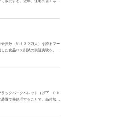
けて販売する。近年、住宅の省エネ…
の会員数（約１３２万人）を誇るフー
携した食品ロス削減の実証実験を、…
ブラックバークペレット（以下 ＢＢ
化装置で熱処理することで、高付加…