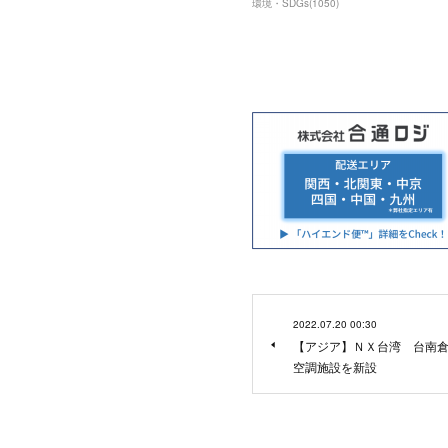
環境・SDGs
(
1050
)
2022.07.20 00:30
【アジア】ＮＸ台湾 台南
空調施設を新設