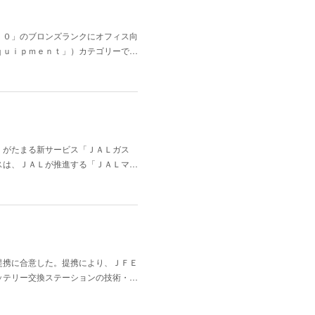
．０」のブロンズランクにオフィス向
ｑｕｉｐｍｅｎｔ」）カテゴリーで…
ト」がたまる新サービス「ＪＡＬガス
スは、ＪＡＬが推進する「ＪＡＬマ…
提携に合意した。提携により、ＪＦＥ
ッテリー交換ステーションの技術・…