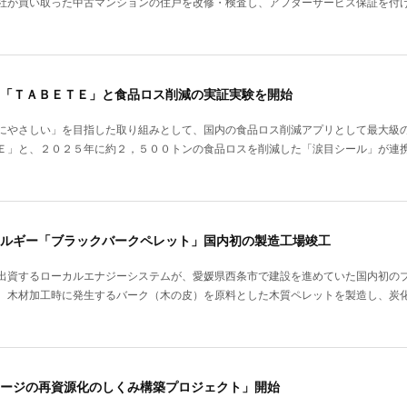
社が買い取った中古マンションの住戸を改修・検査し、アフターサービス保証を付
「ＴＡＢＥＴＥ」と食品ロス削減の実証実験を開始
にやさしい」を目指した取り組みとして、国内の食品ロス削減アプリとして最大級
Ｅ」と、２０２５年に約２，５００トンの食品ロスを削減した「涙目シール」が連
ルギー「ブラックバークペレット」国内初の製造工場竣工
出資するローカルエナジーシステムが、愛媛県西条市で建設を進めていた国内初の
、木材加工時に発生するバーク（木の皮）を原料とした木質ペレットを製造し、炭
ージの再資源化のしくみ構築プロジェクト」開始