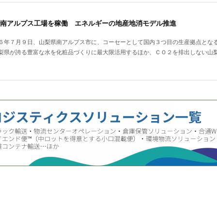
南アルプス工場を稼働 エネルギーの地産地消モデル推進
６年７月９日、山梨県南アルプス市に、コーセーとして国内３つ目の生産拠点とな
梨県が誇る豊富な水を化粧品づくりに最大限活用するほか、ＣＯ２を排出しない山