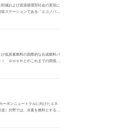
を削減および資源循環型社会の実現に
回収ステーションである「エコノバ…
よび低炭素燃料の国際的な合成燃料バ
ｅｌ ＧｍｂＨとのこれまでの関係…
カーボンニュートラルに向けたエネ
鉄道）分野では、水素を燃料とする…