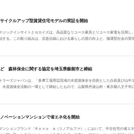
サイクルアップ型賃貸住宅モデルの実証を開始
テジックインサイトとセカイズは、高品質なリユース家具とリユース家電を活用し
始する。この取り組みは、京急沿線における暮らしの質の向上と、循環型社会の実
ど 森林保全に関する協定を埼玉県飯能市と締結
トラーズジャパンは、「多摩工場周辺流域の水資源保全を目的とした白岩及び山中
。水資源保全活動の一環として締結したもので、山梨県丹波山村・東京都八王子市
ノベーションマンションで省エネ化を開始
マンションブランド「Ｒｅｎｏ α（リノアルファ）」において、中古住宅の省エ