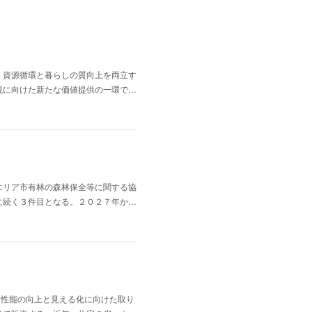
、資源循環と暮らしの質向上を両立す
現に向けた新たな価値提供の一環で…
エリア市有林の森林保全等に関する協
に続く３件目となる。２０２７年か…
ネ性能の向上と見える化に向けた取り