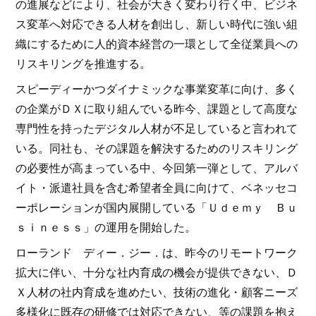
の進展などにより、社会が大きく変わり行く中、ビジネ
ス変革へ対応できる人材を創出し、新しい時代に強い組
織にするために人的資本経営の一環として全従業員への
リスキリングを推進する。
スピーディーかつダイナミックな事業変革に向け、多く
の企業がＤＸに取り組んでいる昨今、課題として高度な
専門性を持ったデジタル人材が不足していると言われて
いる。同社も、その課題を解決するためのリスキリング
の必要性が高まっている中、今回第一弾として、アルバ
イト・派遣社員を含む希望者全員に向けて、ベネッセコ
ーポレーションが国内展開している「Ｕｄｅｍｙ Ｂｕ
ｓｉｎｅｓｓ」の運用を開始した。
ローランド ディー．ジー．は、昨今のリモートワーク
拡大に伴い、十分な社内育成の機会が提供できない、Ｄ
Ｘ人材の社内育成を進めたい、技術の進化・顧客ニーズ
多様化に既存の研修では対応できない、等の課題を抱え