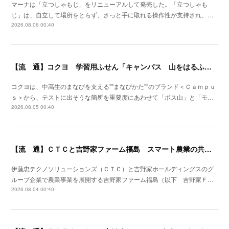
マーナは「立つしゃもじ」をリニューアルして発売した。「立つしゃも
じ」は、自立して場所をとらず、さっと手に取れる操作性が支持され、…
2026.08.06 00:40
【流 通】コクヨ 学習用ふせん「キャンパス 山をはるふせん」発売
コクヨは、中高生のまなびを支える""まなびかた""のブランド＜Ｃａｍｐｕ
ｓ＞から、テストに出そうな箇所を重要度にあわせて「ボス山」と「モ…
2026.08.05 00:40
【流 通】ＣＴＣと吉野家ファーム福島 スマート農業の共同研究を開始
伊藤忠テクノソリューションズ（ＣＴＣ）と吉野家ホールディングスのグ
ループ企業で農業事業を展開する吉野家ファーム福島（以下 吉野家Ｆ…
2026.08.04 00:40