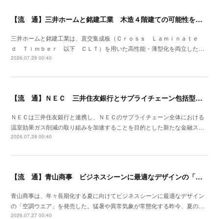
【流 通】三井ホームと銘建工業 木造４階建ての可能性を広げる遮音床構造を開発
三井ホームと銘建工業は、直交集成板（Ｃｒｏｓｓ Ｌａｍｉｎａｔｅ
ｄ Ｔｉｍｂｅｒ 以下 ＣＬＴ）を用いた高性能・薄型化を両立した…
2026.07.29 00:40
【流 通】ＮＥＣ 三井住友銀行とサプライチェーン包括型のファイナンススキーム策定
ＮＥＣは三井住友銀行と連携し、ＮＥＣのサプライチェーン全体における
温室効果ガス削減の取り組みを加速することを目的とした新たな金融ス…
2026.07.28 00:40
【流 通】青山商事 ビジネスシーンに最適なデザインの「空調ウエア」発売
青山商事は、年々長期化する夏に向けてビジネスシーンに最適なデザイン
の「空調ウエア」を発売した。猛暑や異常気象が常態化する昨今、夏の…
2026.07.27 00:40