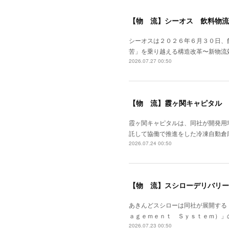
【物 流】シーオス 飲料物流
シーオスは２０２６年６月３０日、
苦」を乗り越える構造改革〜新物流
2026.07.27 00:50
【物 流】霞ヶ関キャピタル 
霞ヶ関キャピタルは、同社が開発用
託して協働で推進をした冷凍自動倉
2026.07.24 00:50
【物 流】スシローデリバリー
あきんどスシローは同社が展開する
ａｇｅｍｅｎｔ Ｓｙｓｔｅｍ）」
2026.07.23 00:50