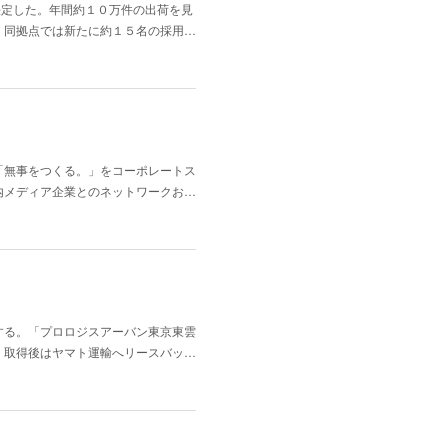
決定した。年間約１０万件の出荷を見
。同拠点では新たに約１５名の採用…
「無事をつくる。」をコーポレートス
内メディア企業とのネットワークお…
する。「プロロジスアーバン東京東雲
。取得後はヤマト運輸へリースバッ…