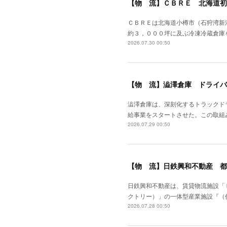
【物 流】ＣＢＲＥ 北海道初
ＣＢＲＥは北海道小樽市（石狩湾新
約３，０００坪に及ぶ冷凍冷蔵倉庫
2026.07.30 00:50
【物 流】澁澤倉庫 ドライバ
澁澤倉庫は、深刻化するトラックド
給事業をスタートさせた。この取組
2026.07.29 00:50
【物 流】日鉄興和不動産 都
日鉄興和不動産は、賃貸物流施設「
クトリー）」の一体型産業施設『（
2026.07.28 00:50