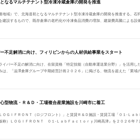
となるマルチテナント型冷凍冷蔵倉庫の開発を推進
港地域）で、北海道初となるマルチテナント型冷凍冷蔵倉庫の開発を推進する。石
を建設するもので、既存倉庫の老朽化や冷凍食品消費の増加、建築費高騰による設
ー不足解消に向け、フィリピンからの人材供給事業をスタート
ライバー不足の解消に向け、在留資格「特定技能（自動車運送業分野）」を活用し
みは、「澁澤倉庫グループ中期経営計画２０２６」に掲げる、物流を超えた「業域
心型物流・Ｒ＆Ｄ・工場複合産業施設を川崎市に着工
ＬＯＧＩＦＲＯＮＴ（ロジフロント）」と賃貸Ｒ＆Ｄ施設・賃貸工場「０１‐Ｌａｂ
仮称）ＬＯＧＩＦＲＯＮＴ ０１‐ＬａｂＦａｃｔｏｒｙ川崎高津』を２０２６年７