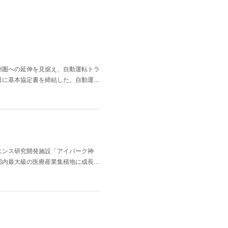
州圏への延伸を見据え、自動運転トラ
日に基本協定書を締結した。自動運…
エンス研究開発施設「アイパーク神
国内最大級の医療産業集積地に成長…