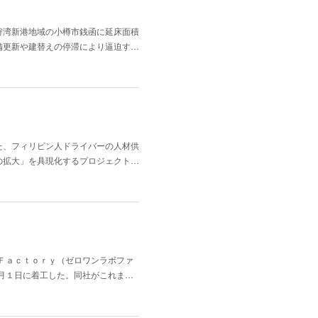
狩湾新港地域の小樽市銭函に延床面積
備更新や建替えの停滞により逼迫す…
た、フィリピン人ドライバーの人材供
の拡大」を具現化するプロジェクト…
Ｆａｃｔｏｒｙ（ゼロワンラボファ
月１日に着工した。同社がこれま…