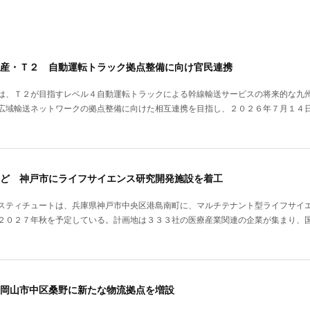
産・Ｔ２ 自動運転トラック拠点整備に向け官民連携
は、Ｔ２が目指すレベル４自動運転トラックによる幹線輸送サービスの将来的な九
広域輸送ネットワークの拠点整備に向けた相互連携を目指し、２０２６年７月１４
ど 神戸市にライフサイエンス研究開発施設を着工
スティチュートは、兵庫県神戸市中央区港島南町に、マルチテナント型ライフサイ
２０２７年秋を予定している。計画地は３３３社の医療産業関連の企業が集まり、
岡山市中区桑野に新たな物流拠点を増設