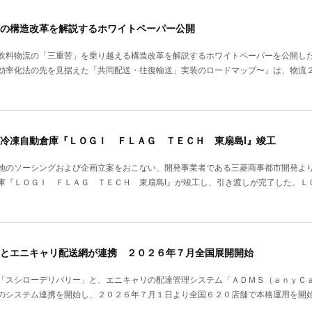
の構造改革を解説するホワイトペーパー公開
飲料物流の「三重苦」を乗り越える構造改革を解説するホワイトペーパーを公開し
効率化法の先を見据えた「共同配送・往復輸送」実装のロードマップ〜』は、物流
冷凍自動倉庫『ＬＯＧＩ ＦＬＡＧ ＴＥＣＨ 東扇島Ⅰ』竣工
地のソーシングおよび企画立案をおこない、開発事業者である三菱商事都市開発よ
庫『ＬＯＧＩ ＦＬＡＧ ＴＥＣＨ 東扇島Ⅰ』が竣工し、引き渡しが完了した。Ｌ
とエニキャリ配送網が連携 ２０２６年７月全国展開開始
「スシローデリバリー」と、エニキャリの配達管理システム「ＡＤＭＳ（ａｎｙＣ
のシステム連携を開始し、２０２６年７月１日より全国６２０店舗で本格運用を開