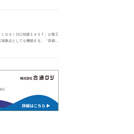
ＩＬＯＧＩ川口領家ＥＡＳＴ」が着工
広域拠点としても機能する。「首都…