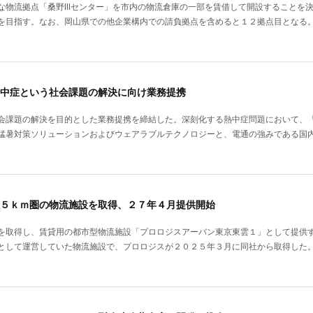
な物流拠点「桑野Ⅲセンター」を市内の物流倉庫の一部を賃借して開設することを
を目指す。なお、岡山県での他企業構内での請負拠点を含めると１２拠点目となる
中症という社会課題の解決に向け業務提携
会課題の解決を目的とした業務提携を締結した。深刻化する熱中症問題において、
猛暑対策ソリューションおよびウェアラブルテクノロジーと、電通の強みである国
５ｋｍ圏の物流施設を取得、２７年４月提供開始
を取得し、賃貸用の都市型物流施設「プロロジスアーバン東京東雲１」として提供
として運営していた物流施設で、プロロジスが２０２５年３月に同社から取得した