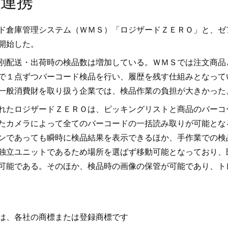
連携
ド倉庫管理システム（ＷＭＳ）「ロジザードＺＥＲＯ」と、ゼ
開始した。
別配送・出荷時の検品数は増加している。ＷＭＳでは注文商品
で１点ずつバーコード検品を行い、履歴を残す仕組みとなって
一般消費財を取り扱う企業では、検品作業の負担が大きかった
れたロジザードＺＥＲＯは、ピッキングリストと商品のバーコ
たカメラによって全てのバーコードの一括読み取りが可能とな
ンであっても瞬時に検品結果を表示できるほか、手作業での検
独立ユニットであるため場所を選ばず移動可能となっており、
可能である。そのほか、検品時の画像の保管が可能であり、ト
は、各社の商標または登録商標です