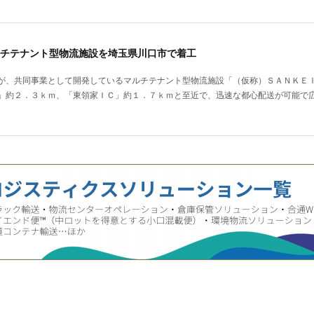
チテナント型物流施設を埼玉県川口市で着工
が、共同事業として開発しているマルチテナント型物流施設「（仮称）ＳＡＮＫＥ
」約２．３ｋｍ、「東領家ＩＣ」約１．７ｋｍと至近で、迅速な都心配送が可能で