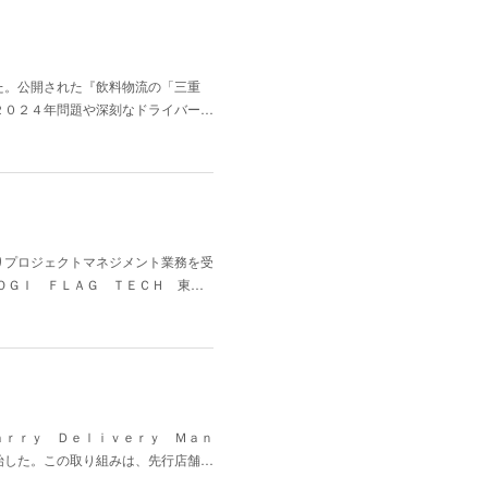
た。公開された『飲料物流の「三重
２０２４年問題や深刻なドライバー…
りプロジェクトマネジメント業務を受
ＯＧＩ ＦＬＡＧ ＴＥＣＨ 東…
ａｒｒｙ Ｄｅｌｉｖｅｒｙ Ｍａｎ
始した。この取り組みは、先行店舗…