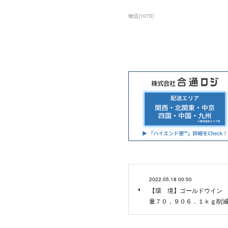
物流
(
1073
)
2022.05.18 00:50
【環 境】ゴールドウイン
量７０，９０６．１ｋｇ削