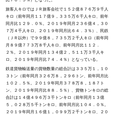
旅客人キロではＪＲ旅客会社で１５２億８７６万９千人
キロ（前年同月１１７億９，３３５万６千人キロ、前年
同月比１２９．０％。２０１９年同月２３６億４，３０
７万４千人キロ、２０１９年同月比６４．３％）、民鉄
（ＪＲ以外）で９９億８，７３５万２千人キロ（前年同
月８９億７７３万８千人キロ、前年同月比１１２．
２％。２０１９年同月１３４億２，５１１万３千人キ
ロ、２０１９年同月比７４．４％）となっている。
鉄道貨物輸送量の貨物数量の総合計は３３５万１，１０
３トン（前年同月３２６万８，２９６トン、前年同月比
１０２．５％。２０１９年同月３７８万８，１８７ト
ン、２０１９年同月比８８．５％）、貨物トンキロの総
合計は１４億４９６万３千トンキロ（前年同月１３億
５，０２８万５千トンキロ、前年同月比１０４．０％。
２０１９年同月１６億１，０９９万２千トンキロ、２０