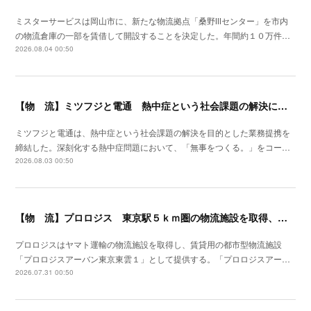
ミスターサービスは岡山市に、新たな物流拠点「桑野Ⅲセンター」を市内
の物流倉庫の一部を賃借して開設することを決定した。年間約１０万件…
2026.08.04 00:50
【物 流】ミツフジと電通 熱中症という社会課題の解決に向け業務提携
ミツフジと電通は、熱中症という社会課題の解決を目的とした業務提携を
締結した。深刻化する熱中症問題において、「無事をつくる。」をコー…
2026.08.03 00:50
【物 流】プロロジス 東京駅５ｋｍ圏の物流施設を取得、２７年４月提供開始
プロロジスはヤマト運輸の物流施設を取得し、賃貸用の都市型物流施設
「プロロジスアーバン東京東雲１」として提供する。「プロロジスアー…
2026.07.31 00:50