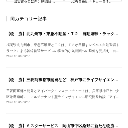
出実質ゼロに向け削減目…
ぶ教育番組「ギョー育Ｔ…
同カテゴリー記事
【物 流】北九州市・東急不動産・Ｔ２ 自動運転トラック拠点整備に向け官民連携
福岡県北九州市、東急不動産とＴ２は、Ｔ２が目指すレベル４自動運転ト
ラックによる幹線輸送サービスの将来的な九州圏への延伸を見据え、自…
2026.08.06 00:50
【物 流】三菱商事都市開発など 神戸市にライフサイエンス研究開発施設を着工
三菱商事都市開発とアイパークインスティチュートは、兵庫県神戸市中央
区港島南町に、マルチテナント型ライフサイエンス研究開発施設「アイ…
2026.08.05 00:50
【物 流】ミスターサービス 岡山市中区桑野に新たな物流拠点を増設