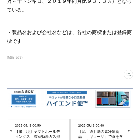
万４千トンキロ、２０１９年同月比９３．３％）となっ
ている。
・製品名および会社名などは、各社の商標または登録商
標です
物流
(
1073
)
2022.05.13 00:50
2022.05.13 00:40
【環 境】ヤマトホールデ
【流 通】味の素冷凍食
ィングス 温室効果ガス排
品 「ギョーザ」で食を学