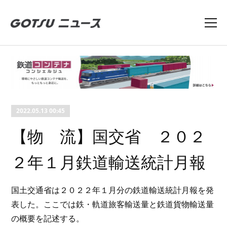
2022.05.13 00:45
【物 流】国交省 ２０２
２年１月鉄道輸送統計月報
国土交通省は２０２２年１月分の鉄道輸送統計月報を発
表した。ここでは鉄・軌道旅客輸送量と鉄道貨物輸送量
の概要を記述する。