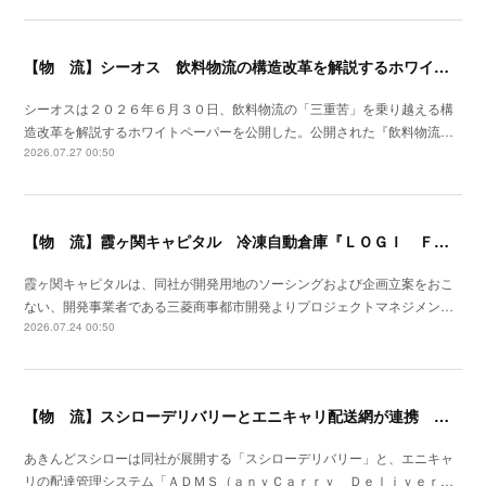
【物 流】シーオス 飲料物流の構造改革を解説するホワイトペーパー公開
シーオスは２０２６年６月３０日、飲料物流の「三重苦」を乗り越える構
造改革を解説するホワイトペーパーを公開した。公開された『飲料物流…
2026.07.27 00:50
【物 流】霞ヶ関キャピタル 冷凍自動倉庫『ＬＯＧＩ ＦＬＡＧ ＴＥＣＨ 東扇島Ⅰ』竣工
霞ヶ関キャピタルは、同社が開発用地のソーシングおよび企画立案をおこ
ない、開発事業者である三菱商事都市開発よりプロジェクトマネジメン…
2026.07.24 00:50
【物 流】スシローデリバリーとエニキャリ配送網が連携 ２０２６年７月全国展開開始
あきんどスシローは同社が展開する「スシローデリバリー」と、エニキャ
リの配達管理システム「ＡＤＭＳ（ａｎｙＣａｒｒｙ Ｄｅｌｉｖｅｒ…