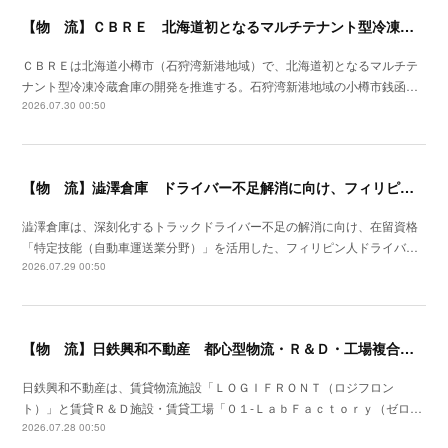
【物 流】ＣＢＲＥ 北海道初となるマルチテナント型冷凍冷蔵倉庫の開発を推進
ＣＢＲＥは北海道小樽市（石狩湾新港地域）で、北海道初となるマルチテ
ナント型冷凍冷蔵倉庫の開発を推進する。石狩湾新港地域の小樽市銭函…
2026.07.30 00:50
【物 流】澁澤倉庫 ドライバー不足解消に向け、フィリピンからの人材供給事業をスタート
澁澤倉庫は、深刻化するトラックドライバー不足の解消に向け、在留資格
「特定技能（自動車運送業分野）」を活用した、フィリピン人ドライバ…
2026.07.29 00:50
【物 流】日鉄興和不動産 都心型物流・Ｒ＆Ｄ・工場複合産業施設を川崎市に着工
日鉄興和不動産は、賃貸物流施設「ＬＯＧＩＦＲＯＮＴ（ロジフロン
ト）」と賃貸Ｒ＆Ｄ施設・賃貸工場「０１‐ＬａｂＦａｃｔｏｒｙ（ゼロ…
2026.07.28 00:50