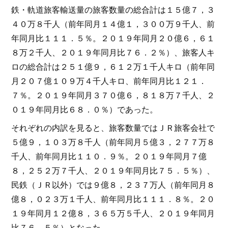
鉄・軌道旅客輸送量の旅客数量の総合計は１５億７，３
４０万８千人（前年同月１４億１，３００万９千人、前
年同月比１１１．５％。２０１９年同月２０億６，６１
８万２千人、２０１９年同月比７６．２％）、旅客人キ
ロの総合計は２５１億９，６１２万１千人キロ（前年同
月２０７億１０９万４千人キロ、前年同月比１２１．
７％。２０１９年同月３７０億６，８１８万７千人、２
０１９年同月比６８．０％）であった。
それぞれの内訳を見ると、旅客数量ではＪＲ旅客会社で
５億９，１０３万８千人（前年同月５億３，２７７万８
千人、前年同月比１１０．９％。２０１９年同月７億
８，２５２万７千人、２０１９年同月比７５．５％）、
民鉄（ＪＲ以外）では９億８，２３７万人（前年同月８
億８，０２３万１千人、前年同月比１１１．８％。２０
１９年同月１２億８，３６５万５千人、２０１９年同月
比７６．５％）となった。