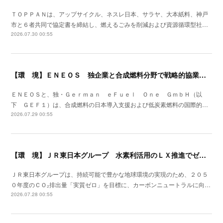
ＴＯＰＰＡＮは、アップサイクル、ネスレ日本、サラヤ、大本紙料、神戸
市と６者共同で協定書を締結し、燃えるごみを削減および資源循環型社…
2026.07.30 00:55
【環 境】ＥＮＥＯＳ 独企業と合成燃料分野で戦略的協業を開始
ＥＮＥＯＳと、独・Ｇｅｒｍａｎ ｅＦｕｅｌ Ｏｎｅ ＧｍｂＨ（以
下 ＧＥＦ１）は、合成燃料の日本導入支援および低炭素燃料の国際的…
2026.07.29 00:55
【環 境】ＪＲ東日本グループ 水素利活用のＬＸ推進でゼロカーボンの取組みを加速
ＪＲ東日本グループは、持続可能で豊かな地球環境の実現のため、２０５
０年度のＣＯ₂排出量「実質ゼロ」を目標に、カーボンニュートラルに向…
2026.07.28 00:55