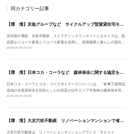
同カテゴリー記事
【環 境】京急グループなど サイクルアップ型賃貸住宅モデルの実証を開始
京浜急行電鉄、京急不動産、ストラテジックインサイトとセカイズは、高
品質なリユース家具とリユース家電を活用し、資源循環と暮らしの質向…
2026.08.06 00:55
【環 境】日本コカ・コーラなど 森林保全に関する協定を埼玉県飯能市と締結
日本コカ・コーラとコカ・コーラボトラーズジャパンは、「多摩工場周辺
流域の水資源保全を目的とした白岩及び山中エリア市有林の森林保全等…
2026.08.05 00:55
【環 境】大京穴吹不動産 リノベーションマンションで省エネ化を開始
大京穴吹不動産は、リノベーションマンションブランド「Ｒｅｎｏ