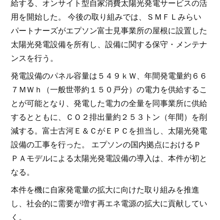
給する、オンサイト型自家消費太陽光発電サービスの活
用を開始した。 今後の取り組みでは、ＳＭＦＬみらい
パートナーズがエプソン富士見事業所の屋根に設置した
太陽光発電設備を所有し、設備に関する保守・メンテナ
ンスを行う。
発電設備のパネル容量は５４９ｋＷ、年間発電量約６６
７ＭＷｈ（一般世帯約１５０戸分）の電力を供給するこ
とが可能となり、発電した電力の全量を同事業所に供給
するとともに、ＣＯ２排出量約２５３トン（年間）を削
減する。富士古河Ｅ＆ＣがＥＰＣを担当し、太陽光発電
設備の工事を行った。 エプソンの国内拠点におけるＰ
ＰＡモデルによる太陽光発電設備の導入は、本件が初と
なる。
本件を機に自家発電量の拡大に向けた取り組みを推進
し、社会的に需要が増す再エネ電源の拡大に貢献してい
く。