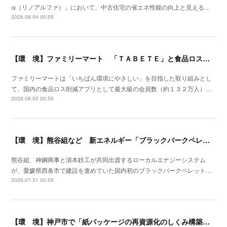
α（リノアルファ）」において、中古住宅の省エネ性能の向上と見える…
2026.08.04 00:55
【環 境】ファミリーマート 「ＴＡＢＥＴＥ」と食品ロス削減の実証実験を開始
ファミリーマートは「いちばん環境にやさしい」を目指した取り組みとし
て、国内の食品ロス削減アプリとして最大級の会員数（約１３２万人）…
2026.08.03 00:55
【環 境】熊谷組など 新エネルギー「ブラックバークペレット」国内初の製造工場竣工
熊谷組、神鋼商事と清本鉄工が共同出資するローカルエナジーシステム
が、愛媛県西条市で建設を進めていた国内初のブラックバークペレット…
2026.07.31 00:55
【環 境】神戸市で「紙パッケージの再資源化のしくみ構築プロジェクト」開始