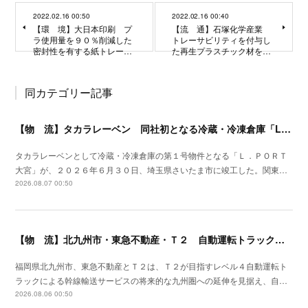
2022.02.16 00:50
2022.02.16 00:40
【環 境】大日本印刷 プ
【流 通】石塚化学産業
ラ使用量を９０％削減した
トレーサビリティを付与し
密封性を有する紙トレー…
た再生プラスチック材を…
同カテゴリー記事
【物 流】タカラレーベン 同社初となる冷蔵・冷凍倉庫「L.PORT大宮」竣工
タカラレーベンとして冷蔵・冷凍倉庫の第１号物件となる「Ｌ．ＰＯＲＴ
大宮」が、２０２６年６月３０日、埼玉県さいたま市に竣工した。関東…
2026.08.07 00:50
【物 流】北九州市・東急不動産・Ｔ２ 自動運転トラック拠点整備に向け官民連携
福岡県北九州市、東急不動産とＴ２は、Ｔ２が目指すレベル４自動運転ト
ラックによる幹線輸送サービスの将来的な九州圏への延伸を見据え、自…
2026.08.06 00:50