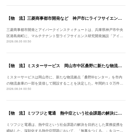
【物 流】三菱商事都市開発など 神戸市にライフサイエンス研究開発施設を着工
三菱商事都市開発とアイパークインスティチュートは、兵庫県神戸市中央
区港島南町に、マルチテナント型ライフサイエンス研究開発施設「アイ…
2026.08.05 00:50
【物 流】ミスターサービス 岡山市中区桑野に新たな物流拠点を増設
ミスターサービスは岡山市に、新たな物流拠点「桑野Ⅲセンター」を市内
の物流倉庫の一部を賃借して開設することを決定した。年間約１０万件…
2026.08.04 00:50
【物 流】ミツフジと電通 熱中症という社会課題の解決に向け業務提携
ミツフジと電通は、熱中症という社会課題の解決を目的とした業務提携を
締結した。深刻化する熱中症問題において、「無事をつくる。」をコー…