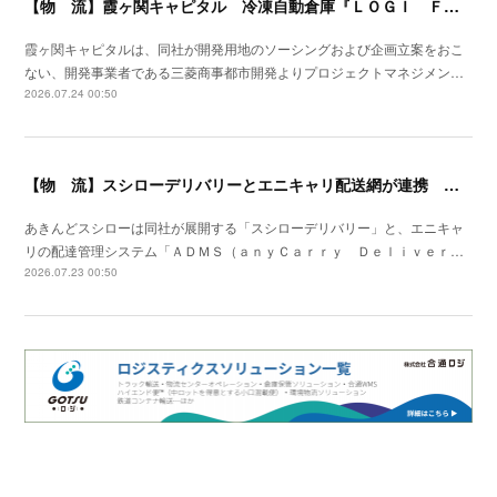
【物 流】霞ヶ関キャピタル 冷凍自動倉庫『ＬＯＧＩ ＦＬＡＧ ＴＥＣＨ 東扇島Ⅰ』竣工
霞ヶ関キャピタルは、同社が開発用地のソーシングおよび企画立案をおこ
ない、開発事業者である三菱商事都市開発よりプロジェクトマネジメン…
2026.07.24 00:50
【物 流】スシローデリバリーとエニキャリ配送網が連携 ２０２６年７月全国展開開始
あきんどスシローは同社が展開する「スシローデリバリー」と、エニキャ
リの配達管理システム「ＡＤＭＳ（ａｎｙＣａｒｒｙ Ｄｅｌｉｖｅｒ…
2026.07.23 00:50