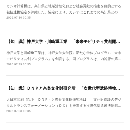
カシオ計算機は、高知県と地域活性化および社会貢献の推進を目的とする
包括連携協定を締結した。協定により、カシオはこれまでの高知県との…
2026.07.30 00:35
【知 識】神戸大学・川崎重工業 「未来モビリティ共創開発拠点」形成
神戸大学と川崎重工業は、神戸大学大学院に新たな学位プログラム「未来
モビリティ共創プログラム」を創設する。同プログラムは、内閣府の第…
2026.07.29 00:35
【知 識】ＤＮＰと奈良文化財研究所 「次世代型遺跡博物館」実現に向け連携研究
大日本印刷（以下 ＤＮＰ）と奈良文化財研究所は、「文化財保護のデジ
タルトランスフォーメーション（ＤＸ）を推進する次世代型遺跡博物館…
2026.07.28 00:35