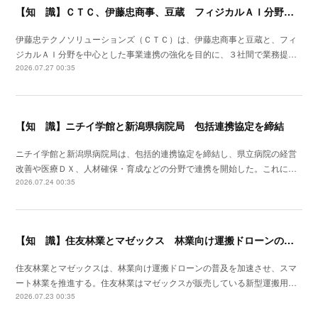
【知 識】ＣＴＣ、伊藤忠商事、豆蔵 フィジカルＡＩ分野で業務提携
伊藤忠テクノソリューションズ（ＣＴＣ）は、伊藤忠商事と豆蔵と、フィ
ジカルＡＩ分野を中心とした事業連携の強化を目的に、３社間で業務提…
2026.07.27 00:35
【知 識】ニチイ学館と新潟県病院局 包括連携協定を締結
ニチイ学館と新潟県病院局は、包括的連携協定を締結し、県立病院の経営
改善や医療ＤＸ、人材確保・育成などの分野で連携を開始した。これに…
2026.07.24 00:35
【知 識】住友林業とマゼックス 林業向け運搬ドローンの普及を加速
住友林業とマゼックスは、林業向け運搬ドローンの普及を加速させ、スマ
ート林業を推進する。住友林業はマゼックスが販売している新型運搬用…
2026.07.23 00:35