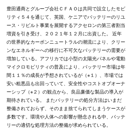
豊田通商とグループ会社ＣＦＡＯは共同で設立したモビ
リティ５４を通じて、英国、ケニアでバッテリーのリユ
ース・リビルト事業を展開するアクセロンの第三者割当
増資を引き受け、２０２１年１２月に出資した。 近年
の世界的なカーボンニュートラルの潮流により、クリー
ンなエネルギーへの移行に不可欠なバッテリーの需要が
増加している。アフリカでは小型の太陽光パネルや電動
マイクロモビリティの普及により、バッテリー市場は年
間１１％の成長が予想されているが（※１）、市場では
安い粗悪品も出回っていて、安全性やコストオブオーナ
ーシップ（※２）の観点から、良品廉価な製品の導入が
期待されている。 またバッテリーの処分方法はいまだ
整備されておらず、そのまま捨てられてしまうケースが
多数です。環境や人体への影響が懸念される中、バッテ
リーの適切な処理方法の整備が求められている。