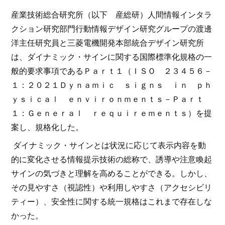
産業技術総合研究所（以下 産総研）人間情報インタラ
クション研究部門行動情報デザイン研究グループの渡邊
洋主任研究員と三菱電機開発本部統合デザイン研究所
は、ダイナミック・サインに関する国際標準化規格の一
般的要求事項であるＰａｒｔ１（ＩＳＯ ２３４５６－
１：２０２１Ｄｙｎａｍｉｃ ｓｉｇｎｓ ｉｎ ｐｈ
ｙｓｉｃａｌ ｅｎｖｉｒｏｎｍｅｎｔｓ－Ｐａｒｔ
１：Ｇｅｎｅｒａｌ ｒｅｑｕｉｒｅｍｅｎｔｓ）を提
案し、規格化した。
ダイナミック・サインとは状況に応じて表示内容を動
的に変化させる情報提示技術の総称で、誘導や注意喚起
サインの気づきと理解を高めることができる。しかし、
その見やすさ（視認性）や利用しやすさ（アクセシビリ
ティー）、安全性に関する統一規格はこれまで存在しな
かった。