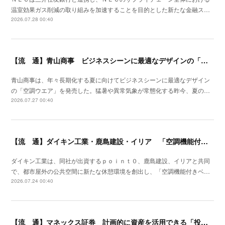
温室効果ガス削減の取り組みを加速することを目的とした新たな金融ス…
2026.07.28 00:40
【流 通】青山商事 ビジネスシーンに最適なデザインの「空調ウエア」発売
青山商事は、年々長期化する夏に向けてビジネスシーンに最適なデザイン
の「空調ウエア」を発売した。猛暑や異常気象が常態化する昨今、夏の…
2026.07.27 00:40
【流 通】ダイキン工業・鹿島建設・イリア 「空調機能付きベンチ」の事業性を検証
ダイキン工業は、同社が出資するｐｏｉｎｔ０、鹿島建設、イリアと共同
で、都市屋外の公共空間に新たな休憩環境を創出し、「空調機能付きベ…
2026.07.24 00:40
【流 通】マネックス証券 計画的に資産を活用できる「投信定期売却」の提供開始