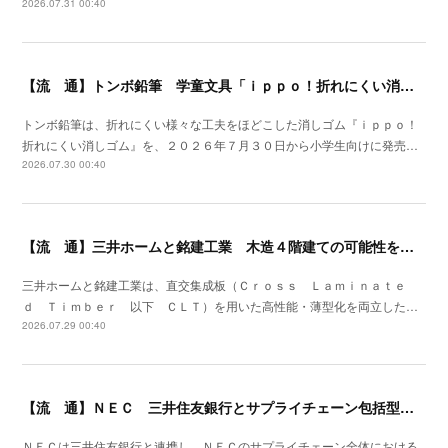
2026.07.31 00:40
【流 通】トンボ鉛筆 学童文具「ｉｐｐｏ！折れにくい消しゴム」発売
トンボ鉛筆は、折れにくい様々な工夫をほどこした消しゴム『ｉｐｐｏ！
折れにくい消しゴム』を、２０２６年７月３０日から小学生向けに発売…
2026.07.30 00:40
【流 通】三井ホームと銘建工業 木造４階建ての可能性を広げる遮音床構造を開発
三井ホームと銘建工業は、直交集成板（Ｃｒｏｓｓ Ｌａｍｉｎａｔｅ
ｄ Ｔｉｍｂｅｒ 以下 ＣＬＴ）を用いた高性能・薄型化を両立した…
2026.07.29 00:40
【流 通】ＮＥＣ 三井住友銀行とサプライチェーン包括型のファイナンススキーム策定
ＮＥＣは三井住友銀行と連携し、ＮＥＣのサプライチェーン全体における