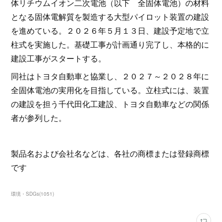
体リチウムイオン二次電池（以下 全固体電池）の材料
となる固体電解質を製造する大型パイロット装置の建設
を進めている。２０２６年５月１３日、建設予定地で立
柱式を実施した。基礎工事が計画通り完了し、本格的に
建設工事がスタートする。
同社はトヨタ自動車と協業し、２０２７～２０２８年に
全固体電池の実用化を目指している。立柱式には、装置
の建設を担う千代田化工建設、トヨタ自動車などの関係
者が参列した。
製品名および会社名などは、各社の商標または登録商標
です
環境・SDGs
(
1051
)