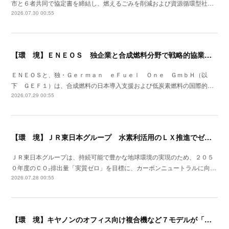
市と６者共同で協定書を締結し、燃えるごみを削減および資源循環型社…
2026.07.30 00:55
【環 境】ＥＮＥＯＳ 独企業と合成燃料分野で戦略的協業を開始
ＥＮＥＯＳと、独・Ｇｅｒｍａｎ ｅＦｕｅｌ Ｏｎｅ ＧｍｂＨ（以
下 ＧＥＦ１）は、合成燃料の日本導入支援および低炭素燃料の国際的…
2026.07.29 00:55
【環 境】ＪＲ東日本グループ 水素利活用のＬＸ推進でゼロカーボンの取組みを加速
ＪＲ東日本グループは、持続可能で豊かな地球環境の実現のため、２０５
０年度のＣＯ₂排出量「実質ゼロ」を目標に、カーボンニュートラルに向…
2026.07.28 00:55
【環 境】キヤノンのオフィス向け複合機など７モデルが「ＥＰＥＡＴ ２．０」に登録