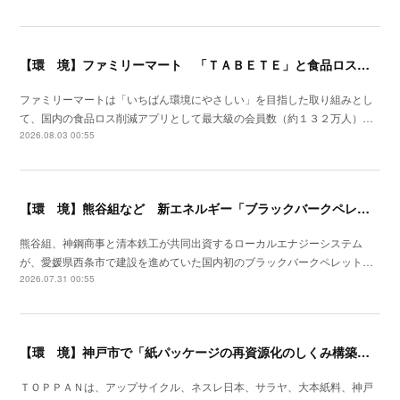
【環 境】ファミリーマート 「ＴＡＢＥＴＥ」と食品ロス削減の実証実験を開始
ファミリーマートは「いちばん環境にやさしい」を目指した取り組みとし
て、国内の食品ロス削減アプリとして最大級の会員数（約１３２万人）…
2026.08.03 00:55
【環 境】熊谷組など 新エネルギー「ブラックバークペレット」国内初の製造工場竣工
熊谷組、神鋼商事と清本鉄工が共同出資するローカルエナジーシステム
が、愛媛県西条市で建設を進めていた国内初のブラックバークペレット…
2026.07.31 00:55
【環 境】神戸市で「紙パッケージの再資源化のしくみ構築プロジェクト」開始
ＴＯＰＰＡＮは、アップサイクル、ネスレ日本、サラヤ、大本紙料、神戸