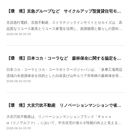
【環 境】京急グループなど サイクルアップ型賃貸住宅モデルの実証を開始
京浜急行電鉄、京急不動産、ストラテジックインサイトとセカイズは、高
品質なリユース家具とリユース家電を活用し、資源循環と暮らしの質向…
2026.08.06 00:55
【環 境】日本コカ・コーラなど 森林保全に関する協定を埼玉県飯能市と締結
日本コカ・コーラとコカ・コーラボトラーズジャパンは、「多摩工場周辺
流域の水資源保全を目的とした白岩及び山中エリア市有林の森林保全等…
2026.08.05 00:55
【環 境】大京穴吹不動産 リノベーションマンションで省エネ化を開始
大京穴吹不動産は、リノベーションマンションブランド「Ｒｅｎｏ
α（リノアルファ）」において、中古住宅の省エネ性能の向上と見える…
2026.08.04 00:55