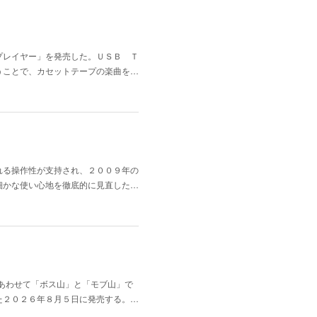
プレイヤー」を発売した。ＵＳＢ Ｔ
うことで、カセットテープの楽曲を…
れる操作性が支持され、２００９年の
細かな使い心地を徹底的に見直した…
にあわせて「ボス山」と「モブ山」で
た２０２６年８月５日に発売する。…