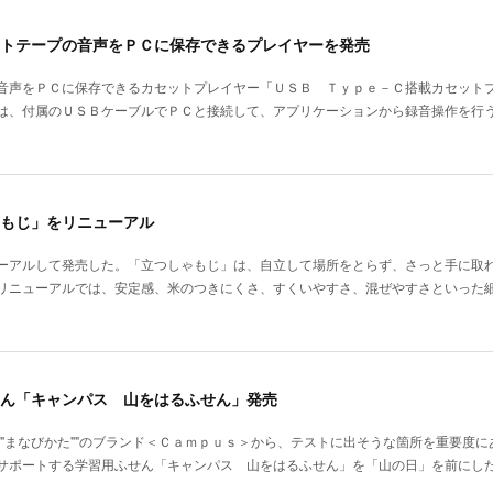
トテープの音声をＰＣに保存できるプレイヤーを発売
音声をＰＣに保存できるカセットプレイヤー「ＵＳＢ Ｔｙｐｅ－Ｃ搭載カセット
は、付属のＵＳＢケーブルでＰＣと接続して、アプリケーションから録音操作を行
もじ」をリニューアル
ーアルして発売した。「立つしゃもじ」は、自立して場所をとらず、さっと手に取
リニューアルでは、安定感、米のつきにくさ、すくいやすさ、混ぜやすさといった
ん「キャンパス 山をはるふせん」発売
""まなびかた""のブランド＜Ｃａｍｐｕｓ＞から、テストに出そうな箇所を重要度
サポートする学習用ふせん「キャンパス 山をはるふせん」を「山の日」を前にし