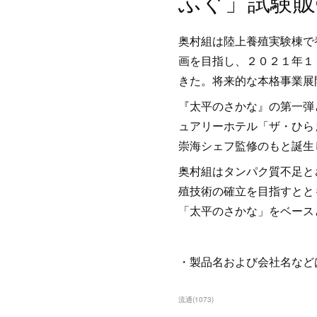
ふぐ」試験販
奥村組は陸上養殖実験棟で
画を目指し、２０２１年１
きた。将来的な本格事業展
『太平のさかな』の第一弾
ュアリーホテル「ザ・ひら
崇海シェフ監修のもと誕生
奥村組はタンパク質不足と
殖技術の確立を目指すとと
「太平のさかな」をベース
・製品名および会社名など
流通
(
1073
)