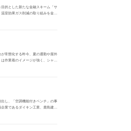
を目的とした新たな金融スキーム「サ
、温室効果ガス削減の取り組みを金…
象が常態化する昨今、夏の通勤や屋外
」は作業着のイメージが強く、シャ…
創出し、「空調機能付きベンチ」の事
画企業であるダイキン工業、鹿島建…