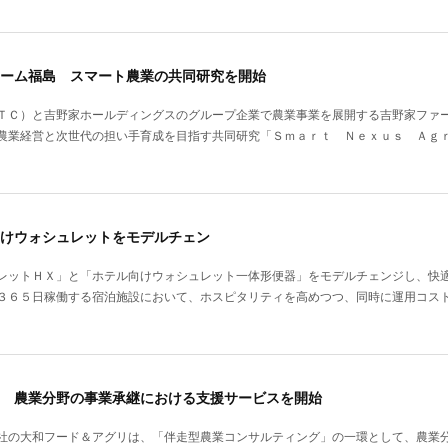
ーム福島 スマート農業の共同研究を開始
ＴＣ）と吉野家ホールディングスのグループ企業で農業事業を展開する吉野家ファ
農業経営と次世代の担い手育成を目指す共同研究「Ｓｍａｒｔ Ｎｅｘｕｓ Ａｇ
けウォシュレットをモデルチェン
レットＨＸ」と「ホテル向けウォシュレット一体形便器」をモデルチェンジし、快
３６５日稼働する宿泊施設において、ホスピタリティを高めつつ、同時に運用コス
 農業分野の事業承継における支援サービスを開始
社の大和フード＆アグリは、「伴走型農業コンサルティング」の一環として、農業