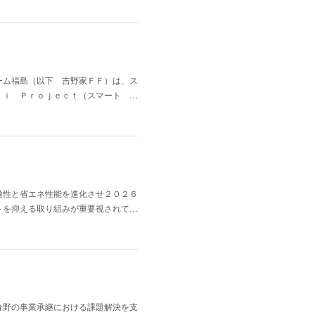
ーム福島（以下 吉野家ＦＦ）は、ス
ｒｉ Ｐｒｏｊｅｃｔ（スマート …
適性と省エネ性能を進化させ２０２６
トを抑える取り組みが重要視されて…
分野の事業承継における課題解決を支