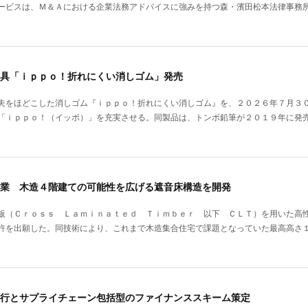
ービスは、Ｍ＆Ａにおける企業法務アドバイスに強みを持つ森・濱田松本法律事務
具「ｉｐｐｏ！折れにくい消しゴム」発売
夫をほどこした消しゴム『ｉｐｐｏ！折れにくい消しゴム』を、２０２６年７月３
「ｉｐｐｏ！（イッポ）」を充実させる。同製品は、トンボ鉛筆が２０１９年に発
業 木造４階建ての可能性を広げる遮音床構造を開発
板（Ｃｒｏｓｓ Ｌａｍｉｎａｔｅｄ Ｔｉｍｂｅｒ 以下 ＣＬＴ）を用いた高
許を出願した。同技術により、これまで木造集合住宅で課題となっていた最高高さ
行とサプライチェーン包括型のファイナンススキーム策定