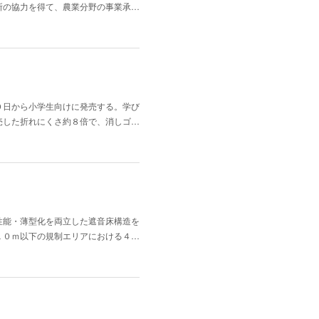
所の協力を得て、農業分野の事業承…
０日から小学生向けに発売する。学び
売した折れにくさ約８倍で、消しゴ…
性能・薄型化を両立した遮音床構造を
１０ｍ以下の規制エリアにおける４…