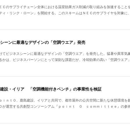
ＥＣのサプライチェーン全体における温室効果ガス削減の取り組みを加速すること
ティ・リンク・ローン」を開始する。このスキームはＮＥＣのサプライヤを対象に
シーンに最適なデザインの「空調ウエア」発売
けてビジネスシーンに最適なデザインの「空調ウエア」を発売した。猛暑や異常気
るかは、ビジネスパーソンにとって深刻な課題だが、冷却効果の高い「空調ウエア
建設・イリア 「空調機能付きベンチ」の事業性を検証
ｏｉｎｔ０、鹿島建設、イリアと共同で、都市屋外の公共空間に新たな休憩環境を
０が運営する共創型コンソーシアム『ｐｏｉｎｔ ０ ｃｏｍｍｉｔｔｅｅ』の参