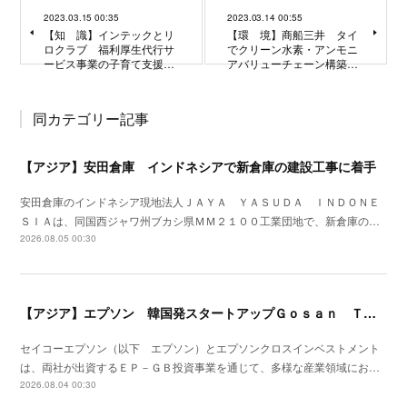
2023.03.15 00:35
2023.03.14 00:55
【知 識】インテックとリ
【環 境】商船三井 タイ
ロクラブ 福利厚生代行サ
でクリーン水素・アンモニ
ービス事業の子育て支援…
アバリューチェーン構築…
同カテゴリー記事
【アジア】安田倉庫 インドネシアで新倉庫の建設工事に着手
安田倉庫のインドネシア現地法人ＪＡＹＡ ＹＡＳＵＤＡ ＩＮＤＯＮＥ
ＳＩＡは、同国西ジャワ州ブカシ県ＭＭ２１００工業団地で、新倉庫の…
2026.08.05 00:30
【アジア】エプソン 韓国発スタートアップＧｏｓａｎ Ｔｅｃｈに追加出資
セイコーエプソン（以下 エプソン）とエプソンクロスインベストメント
は、両社が出資するＥＰ－ＧＢ投資事業を通じて、多様な産業領域にお…
2026.08.04 00:30