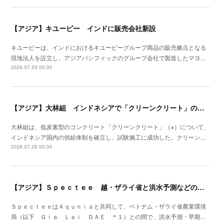
【アジア】キユーピー インドに販売会社新設
キユーピーは、インドにおけるキユーピーグループ商品の販売拠点となる
現地法人を設立し、アジアパシフィックのグループ会社で製造したマヨ…
2026.07.29 00:30
【アジア】大林組 インドネシアで「クリーンクリート」の供給体制を確立
大林組は、低炭素型のコンクリート「クリーンクリート」（※）について、
インドネシア国内の供給体制を確立し、試験施工に成功した。クリーン…
2026.07.28 00:30
【アジア】Ｓｐｅｃｔｅｅ 越・ザライ省と洪水予測などの社会実装に向けたＭｏＵ締結
ＳｐｅｃｔｅｅはＡｑｕｎｉａと共同して、ベトナム・ザライ省農業環境
局（以下 Ｇｉａ Ｌａｉ ＤＡＥ ＊１）との間で、洪水予測・早期…