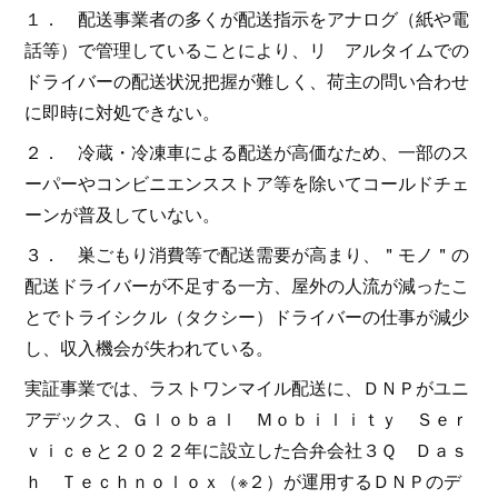
１． 配送事業者の多くが配送指示をアナログ（紙や電
話等）で管理していることにより、リ アルタイムでの
ドライバーの配送状況把握が難しく、荷主の問い合わせ
に即時に対処できない。
２． 冷蔵・冷凍車による配送が高価なため、一部のス
ーパーやコンビニエンスストア等を除いてコールドチェ
ーンが普及していない。
３． 巣ごもり消費等で配送需要が高まり、＂モノ＂の
配送ドライバーが不足する一方、屋外の人流が減ったこ
とでトライシクル（タクシー）ドライバーの仕事が減少
し、収入機会が失われている。
実証事業では、ラストワンマイル配送に、ＤＮＰがユニ
アデックス、Ｇｌｏｂａｌ Ｍｏｂｉｌｉｔｙ Ｓｅｒ
ｖｉｃｅと２０２２年に設立した合弁会社３Ｑ Ｄａｓ
ｈ Ｔｅｃｈｎｏｌｏｘ（※２）が運用するＤＮＰのデ