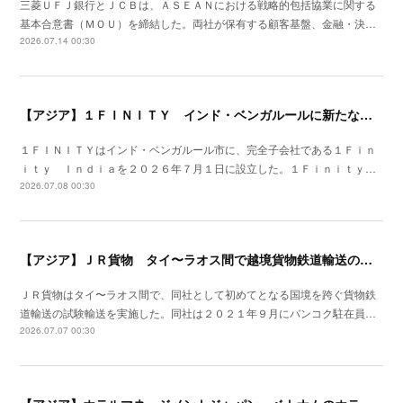
三菱ＵＦＪ銀行とＪＣＢは、ＡＳＥＡＮにおける戦略的包括協業に関する
基本合意書（ＭＯＵ）を締結した。両社が保有する顧客基盤、金融・決…
2026.07.14 00:30
【アジア】１ＦＩＮＩＴＹ インド・ベンガルールに新たな拠点子会社を設立
１ＦＩＮＩＴＹはインド・ベンガルール市に、完全子会社である１Ｆｉｎ
ｉｔｙ Ｉｎｄｉａを２０２６年７月１日に設立した。１Ｆｉｎｉｔｙ…
2026.07.08 00:30
【アジア】ＪＲ貨物 タイ〜ラオス間で越境貨物鉄道輸送の試験輸送を実施
ＪＲ貨物はタイ〜ラオス間で、同社として初めてとなる国境を跨ぐ貨物鉄
道輸送の試験輸送を実施した。同社は２０２１年９月にバンコク駐在員…
2026.07.07 00:30