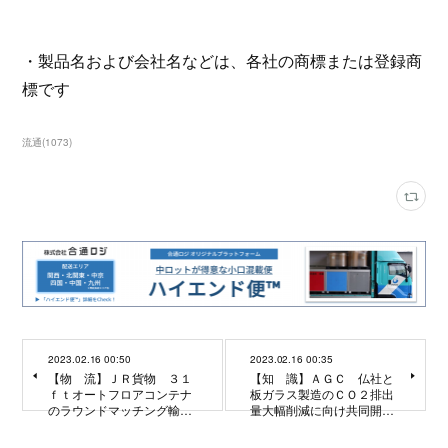
・製品名および会社名などは、各社の商標または登録商
標です
流通
(
1073
)
2023.02.16 00:50
2023.02.16 00:35
【物 流】ＪＲ貨物 ３１
【知 識】ＡＧＣ 仏社と
ｆｔオートフロアコンテナ
板ガラス製造のＣＯ２排出
のラウンドマッチング輸…
量大幅削減に向け共同開…