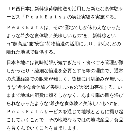
ＪＲ西日本は新幹線荷物輸送を活用した新たな食体験サ
ービス「ＰｅａｋＥａｔｓ」の実証実験を実施する。
ＰｅａｋＥａｔｓは、その"産地でしか味わえなかった
ような希少な食体験／美味しいもの"を、新幹線とい
う"超高速"兼"安定"荷物輸送の活用により、都心などの
離れた地域で提供する。
日本各地には賞味期限が短すぎたり・食べごろ管理が難
しかったり・繊細な輸送を必要とする等の理由で、通常
の流通経路での販売が難しく、皆様には馴染みが無いよ
うな"希少な食体験／美味しいもの"が沢山存在する。い
ままで地域内消費に頼るしかなく、あまり陽の目を浴び
られなかったような"希少な食体験／美味しいもの"を、
ＰｅａｋＥａｔｓサービスを通じて地域とともに掘り起
こしていくことで、その地域ならではの地域産品／食品
を育くんでいくことを目指します。