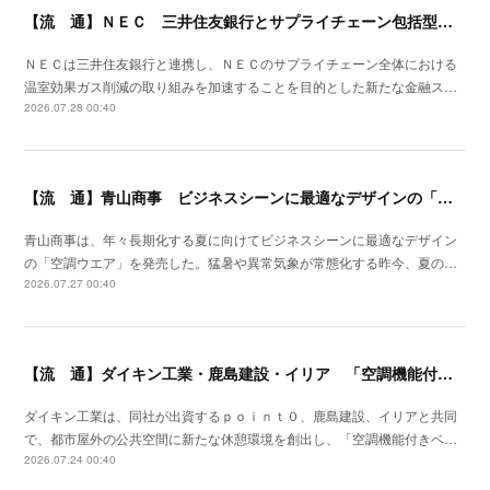
【流 通】ＮＥＣ 三井住友銀行とサプライチェーン包括型のファイナンススキーム策定
ＮＥＣは三井住友銀行と連携し、ＮＥＣのサプライチェーン全体における
温室効果ガス削減の取り組みを加速することを目的とした新たな金融ス…
2026.07.28 00:40
【流 通】青山商事 ビジネスシーンに最適なデザインの「空調ウエア」発売
青山商事は、年々長期化する夏に向けてビジネスシーンに最適なデザイン
の「空調ウエア」を発売した。猛暑や異常気象が常態化する昨今、夏の…
2026.07.27 00:40
【流 通】ダイキン工業・鹿島建設・イリア 「空調機能付きベンチ」の事業性を検証
ダイキン工業は、同社が出資するｐｏｉｎｔ０、鹿島建設、イリアと共同
で、都市屋外の公共空間に新たな休憩環境を創出し、「空調機能付きベ…
2026.07.24 00:40