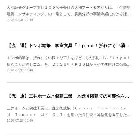
大和証券グループ本社１００％子会社の大和フード＆アグリは、「伴走型
農業コンサルティング」の一環として、農業分野の事業承継における課…
2026.07.31 00:40
【流 通】トンボ鉛筆 学童文具「ｉｐｐｏ！折れにくい消しゴム」発売
トンボ鉛筆は、折れにくい様々な工夫をほどこした消しゴム『ｉｐｐｏ！
折れにくい消しゴム』を、２０２６年７月３０日から小学生向けに発売…
2026.07.30 00:40
【流 通】三井ホームと銘建工業 木造４階建ての可能性を広げる遮音床構造を開発
三井ホームと銘建工業は、直交集成板（Ｃｒｏｓｓ Ｌａｍｉｎａｔｅ
ｄ Ｔｉｍｂｅｒ 以下 ＣＬＴ）を用いた高性能・薄型化を両立した…
2026.07.29 00:40