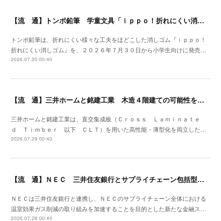
【流 通】トンボ鉛筆 学童文具「ｉｐｐｏ！折れにくい消しゴム」発売
トンボ鉛筆は、折れにくい様々な工夫をほどこした消しゴム『ｉｐｐｏ！
折れにくい消しゴム』を、２０２６年７月３０日から小学生向けに発売…
2026.07.30 00:40
【流 通】三井ホームと銘建工業 木造４階建ての可能性を広げる遮音床構造を開発
三井ホームと銘建工業は、直交集成板（Ｃｒｏｓｓ Ｌａｍｉｎａｔｅ
ｄ Ｔｉｍｂｅｒ 以下 ＣＬＴ）を用いた高性能・薄型化を両立した…
2026.07.29 00:40
【流 通】ＮＥＣ 三井住友銀行とサプライチェーン包括型のファイナンススキーム策定
ＮＥＣは三井住友銀行と連携し、ＮＥＣのサプライチェーン全体における
温室効果ガス削減の取り組みを加速することを目的とした新たな金融ス…
2026.07.28 00:40