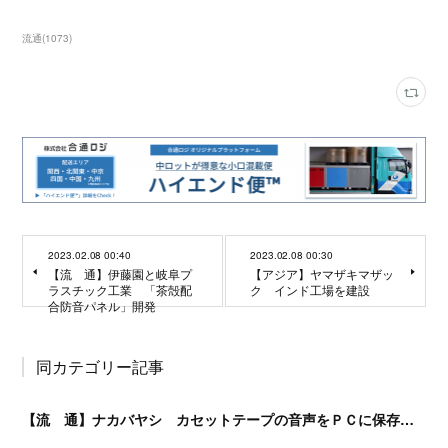
流通
(
1073
)
2023.02.08 00:40
2023.02.08 00:30
【流 通】伊藤園と岐阜プ
【アジア】ヤマザキマザッ
ラスチック工業 「茶殻配
ク インド工場を建設
合防音パネル」開発
同カテゴリー記事
【流 通】ナカバヤシ カセットテープの音声をＰＣに保存できるプレイヤーを発売