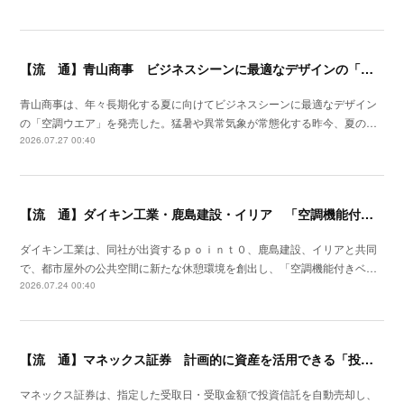
【流 通】青山商事 ビジネスシーンに最適なデザインの「空調ウエア」発売
青山商事は、年々長期化する夏に向けてビジネスシーンに最適なデザイン
の「空調ウエア」を発売した。猛暑や異常気象が常態化する昨今、夏の…
2026.07.27 00:40
【流 通】ダイキン工業・鹿島建設・イリア 「空調機能付きベンチ」の事業性を検証
ダイキン工業は、同社が出資するｐｏｉｎｔ０、鹿島建設、イリアと共同
で、都市屋外の公共空間に新たな休憩環境を創出し、「空調機能付きベ…
2026.07.24 00:40
【流 通】マネックス証券 計画的に資産を活用できる「投信定期売却」の提供開始
マネックス証券は、指定した受取日・受取金額で投資信託を自動売却し、