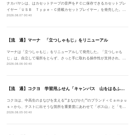
ナカバヤシは、はカセットテープの音声をＰＣに保存できるカセットプレ
イヤー「ＵＳＢ Ｔｙｐｅ－Ｃ搭載カセットプレイヤー」を発売した。…
2026.08.07 00:40
【流 通】マーナ 「立つしゃもじ」をリニューアル
マーナは「立つしゃもじ」をリニューアルして発売した。「立つしゃも
じ」は、自立して場所をとらず、さっと手に取れる操作性が支持され、…
2026.08.06 00:40
【流 通】コクヨ 学習用ふせん「キャンパス 山をはるふせん」発売
コクヨは、中高生のまなびを支える""まなびかた""のブランド＜Ｃａｍｐｕ
ｓ＞から、テストに出そうな箇所を重要度にあわせて「ボス山」と「モ…
2026.08.05 00:40