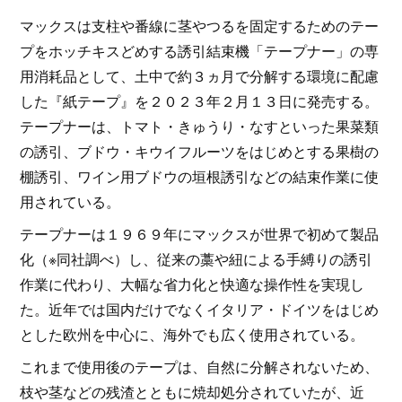
マックスは支柱や番線に茎やつるを固定するためのテー
プをホッチキスどめする誘引結束機「テープナー」の専
用消耗品として、土中で約３ヵ月で分解する環境に配慮
した『紙テープ』を２０２３年２月１３日に発売する。
テープナーは、トマト・きゅうり・なすといった果菜類
の誘引、ブドウ・キウイフルーツをはじめとする果樹の
棚誘引、ワイン用ブドウの垣根誘引などの結束作業に使
用されている。
テープナーは１９６９年にマックスが世界で初めて製品
化（※同社調べ）し、従来の藁や紐による手縛りの誘引
作業に代わり、大幅な省力化と快適な操作性を実現し
た。近年では国内だけでなくイタリア・ドイツをはじめ
とした欧州を中心に、海外でも広く使用されている。
これまで使用後のテープは、自然に分解されないため、
枝や茎などの残渣とともに焼却処分されていたが、近