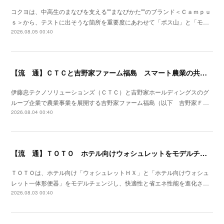
コクヨは、中高生のまなびを支える""まなびかた""のブランド＜Ｃａｍｐｕ
ｓ＞から、テストに出そうな箇所を重要度にあわせて「ボス山」と「モ…
2026.08.05 00:40
【流 通】ＣＴＣと吉野家ファーム福島 スマート農業の共同研究を開始
伊藤忠テクノソリューションズ（ＣＴＣ）と吉野家ホールディングスのグ
ループ企業で農業事業を展開する吉野家ファーム福島（以下 吉野家Ｆ…
2026.08.04 00:40
【流 通】ＴＯＴＯ ホテル向けウォシュレットをモデルチェン
ＴＯＴＯは、ホテル向け「ウォシュレットＨＸ」と「ホテル向けウォシュ
レット一体形便器」をモデルチェンジし、快適性と省エネ性能を進化さ…
2026.08.03 00:40