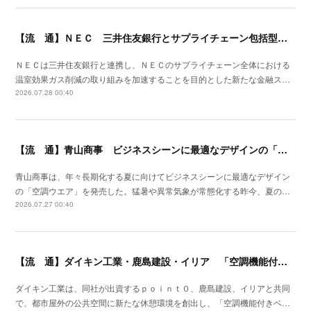
【流 通】ＮＥＣ 三井住友銀行とサプライチェーン包括型のファイナンススキーム策定
ＮＥＣは三井住友銀行と連携し、ＮＥＣのサプライチェーン全体における
温室効果ガス削減の取り組みを加速することを目的とした新たな金融ス…
2026.07.28 00:40
【流 通】青山商事 ビジネスシーンに最適なデザインの「空調ウエア」発売
青山商事は、年々長期化する夏に向けてビジネスシーンに最適なデザイン
の「空調ウエア」を発売した。猛暑や異常気象が常態化する昨今、夏の…
2026.07.27 00:40
【流 通】ダイキン工業・鹿島建設・イリア 「空調機能付きベンチ」の事業性を検証
ダイキン工業は、同社が出資するｐｏｉｎｔ０、鹿島建設、イリアと共同
で、都市屋外の公共空間に新たな休憩環境を創出し、「空調機能付きベ…