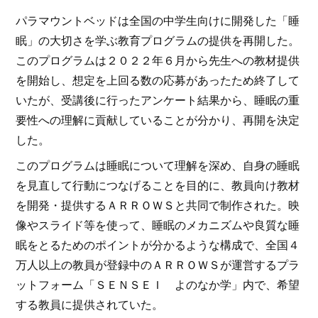
パラマウントベッドは全国の中学生向けに開発した「睡
眠」の大切さを学ぶ教育プログラムの提供を再開した。
このプログラムは２０２２年６月から先生への教材提供
を開始し、想定を上回る数の応募があったため終了して
いたが、受講後に行ったアンケート結果から、睡眠の重
要性への理解に貢献していることが分かり、再開を決定
した。
このプログラムは睡眠について理解を深め、自身の睡眠
を見直して行動につなげることを目的に、教員向け教材
を開発・提供するＡＲＲＯＷＳと共同で制作された。映
像やスライド等を使って、睡眠のメカニズムや良質な睡
眠をとるためのポイントが分かるような構成で、全国４
万人以上の教員が登録中のＡＲＲＯＷＳが運営するプラ
ットフォーム「ＳＥＮＳＥＩ よのなか学」内で、希望
する教員に提供されていた。