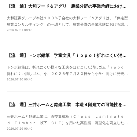
【流 通】大和フード＆アグリ 農業分野の事業承継における支援サービスを開始
大和証券グループ本社１００％子会社の大和フード＆アグリは、「伴走型
農業コンサルティング」の一環として、農業分野の事業承継における課…
2026.07.31 00:40
【流 通】トンボ鉛筆 学童文具「ｉｐｐｏ！折れにくい消しゴム」発売
トンボ鉛筆は、折れにくい様々な工夫をほどこした消しゴム『ｉｐｐｏ！
折れにくい消しゴム』を、２０２６年７月３０日から小学生向けに発売…
2026.07.30 00:40
【流 通】三井ホームと銘建工業 木造４階建ての可能性を広げる遮音床構造を開発
三井ホームと銘建工業は、直交集成板（Ｃｒｏｓｓ Ｌａｍｉｎａｔｅ
ｄ Ｔｉｍｂｅｒ 以下 ＣＬＴ）を用いた高性能・薄型化を両立した…
2026.07.29 00:40