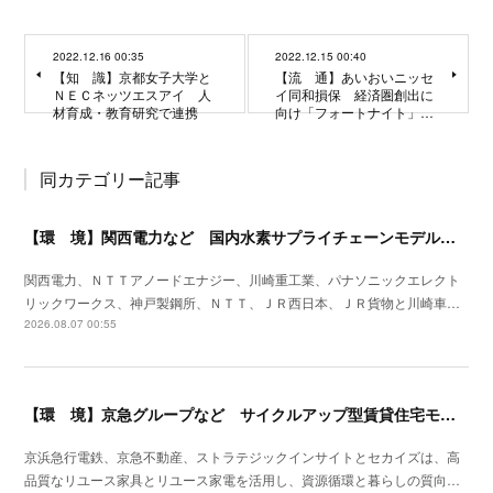
2022.12.16 00:35
2022.12.15 00:40
【知 識】京都女子大学と
【流 通】あいおいニッセ
ＮＥＣネッツエスアイ 人
イ同和損保 経済圏創出に
材育成・教育研究で連携
向け「フォートナイト」…
同カテゴリー記事
【環 境】関西電力など 国内水素サプライチェーンモデル構築に向け検討を開始
関西電力、ＮＴＴアノードエナジー、川崎重工業、パナソニックエレクト
リックワークス、神戸製鋼所、ＮＴＴ、ＪＲ西日本、ＪＲ貨物と川崎車…
2026.08.07 00:55
【環 境】京急グループなど サイクルアップ型賃貸住宅モデルの実証を開始
京浜急行電鉄、京急不動産、ストラテジックインサイトとセカイズは、高
品質なリユース家具とリユース家電を活用し、資源循環と暮らしの質向…