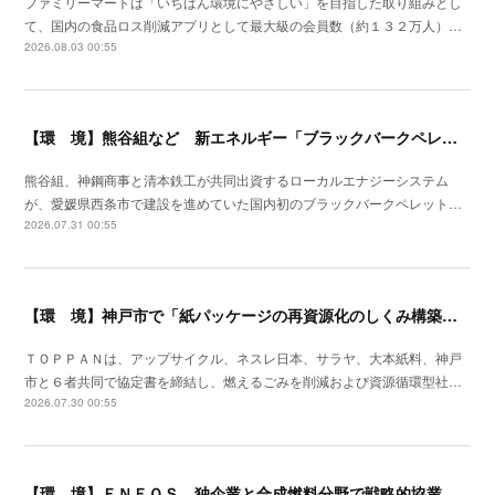
ファミリーマートは「いちばん環境にやさしい」を目指した取り組みとし
て、国内の食品ロス削減アプリとして最大級の会員数（約１３２万人）…
2026.08.03 00:55
【環 境】熊谷組など 新エネルギー「ブラックバークペレット」国内初の製造工場竣工
熊谷組、神鋼商事と清本鉄工が共同出資するローカルエナジーシステム
が、愛媛県西条市で建設を進めていた国内初のブラックバークペレット…
2026.07.31 00:55
【環 境】神戸市で「紙パッケージの再資源化のしくみ構築プロジェクト」開始
ＴＯＰＰＡＮは、アップサイクル、ネスレ日本、サラヤ、大本紙料、神戸
市と６者共同で協定書を締結し、燃えるごみを削減および資源循環型社…
2026.07.30 00:55
【環 境】ＥＮＥＯＳ 独企業と合成燃料分野で戦略的協業を開始