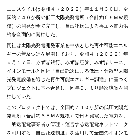
エコスタイルは令和４（２０２２）年１１月３０日、全
国約７４０か所の低圧太陽光発電所（合計約６５ＭＷ規
模）の開発が全て完了し、自己託送による再エネ電力供
給を全面的に開始した。
同社は太陽光発電開発事業を中核とした再生可能エネル
ギーの普及促進を展開しており、令和４（２０２２）年
５月１７日、みずほ銀行、みずほ証券、みずほリース、
イオンモールと同社「自己託送による低圧・分散型太陽
光発電設備を通じた再生可能エネルギー調達」に基づく
プロジェクトに基本合意し、同年９月より順次稼働を開
始していた。
このプロジェクトでは、全国約７４０か所の低圧太陽光
発電所（合計約６５ＭＷ規模）で日々発電した電力を、
一般送配電事業者が管理・運営する送配電ネットワーク
を利用する「自己託送制度」を活用して全国のイオンモ