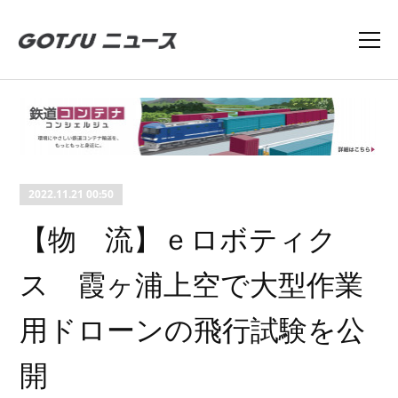
2022.11.21 00:50
【物 流】ｅロボティク
ス 霞ヶ浦上空で大型作業
用ドローンの飛行試験を公
開