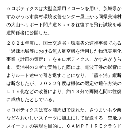
ｅロボティクスは大型産業用ドローンを用い、茨城県か
すみがうら市農村環境改善センター屋上から同県美浦村
の大山ヘリポート間片道８ｋｍを往復する飛行試験を報
道関係者に公開した。
２０２１年度に、国土交通省・環境省の連携事業である
「過疎地域等における無人航空機を活用した物流実用化
事業（計画の策定）」をｅロボティクス、かすみがうら
市、美浦村の３者で実施した際には、電波干渉の影響に
よりルート途中で引き返すことになり、「霞ヶ浦」縦断
は断念したが、２０２２年度は機体の選定や通信方法の
ＬＴＥ化などの改善により、約１３分で両拠点間の往復
に成功したとしている。
ｅロボティクスは霞ヶ浦周辺で採れた、さつまいもや栗
などをおいしいスイーツに加工にして配送する「空飛ぶ
スイーツ」の実現を目的に、ＣＡＭＰＦＩＲＥクラウド