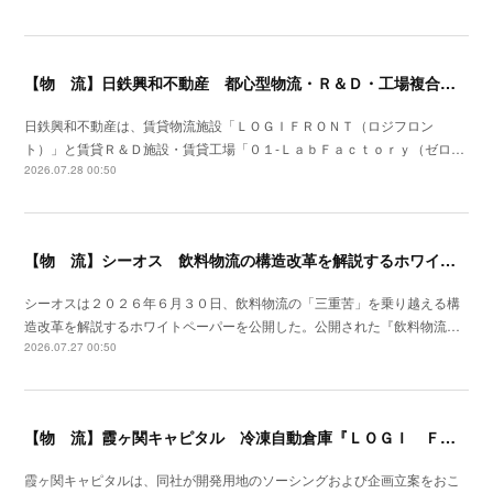
【物 流】日鉄興和不動産 都心型物流・Ｒ＆Ｄ・工場複合産業施設を川崎市に着工
日鉄興和不動産は、賃貸物流施設「ＬＯＧＩＦＲＯＮＴ（ロジフロン
ト）」と賃貸Ｒ＆Ｄ施設・賃貸工場「０１‐ＬａｂＦａｃｔｏｒｙ（ゼロ…
2026.07.28 00:50
【物 流】シーオス 飲料物流の構造改革を解説するホワイトペーパー公開
シーオスは２０２６年６月３０日、飲料物流の「三重苦」を乗り越える構
造改革を解説するホワイトペーパーを公開した。公開された『飲料物流…
2026.07.27 00:50
【物 流】霞ヶ関キャピタル 冷凍自動倉庫『ＬＯＧＩ ＦＬＡＧ ＴＥＣＨ 東扇島Ⅰ』竣工
霞ヶ関キャピタルは、同社が開発用地のソーシングおよび企画立案をおこ