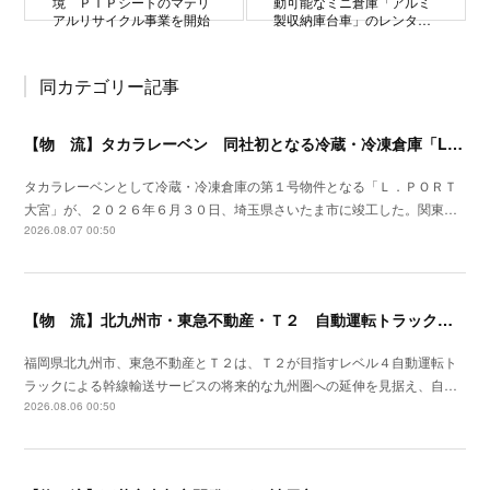
境 ＰＴＰシートのマテリ
動可能なミニ倉庫「アルミ
アルリサイクル事業を開始
製収納庫台車」のレンタ…
同カテゴリー記事
【物 流】タカラレーベン 同社初となる冷蔵・冷凍倉庫「L.PORT大宮」竣工
タカラレーベンとして冷蔵・冷凍倉庫の第１号物件となる「Ｌ．ＰＯＲＴ
大宮」が、２０２６年６月３０日、埼玉県さいたま市に竣工した。関東…
2026.08.07 00:50
【物 流】北九州市・東急不動産・Ｔ２ 自動運転トラック拠点整備に向け官民連携
福岡県北九州市、東急不動産とＴ２は、Ｔ２が目指すレベル４自動運転ト
ラックによる幹線輸送サービスの将来的な九州圏への延伸を見据え、自…
2026.08.06 00:50