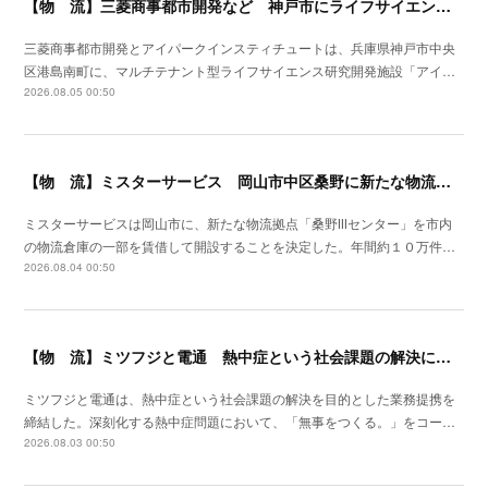
【物 流】三菱商事都市開発など 神戸市にライフサイエンス研究開発施設を着工
三菱商事都市開発とアイパークインスティチュートは、兵庫県神戸市中央
区港島南町に、マルチテナント型ライフサイエンス研究開発施設「アイ…
2026.08.05 00:50
【物 流】ミスターサービス 岡山市中区桑野に新たな物流拠点を増設
ミスターサービスは岡山市に、新たな物流拠点「桑野Ⅲセンター」を市内
の物流倉庫の一部を賃借して開設することを決定した。年間約１０万件…
2026.08.04 00:50
【物 流】ミツフジと電通 熱中症という社会課題の解決に向け業務提携
ミツフジと電通は、熱中症という社会課題の解決を目的とした業務提携を
締結した。深刻化する熱中症問題において、「無事をつくる。」をコー…
2026.08.03 00:50