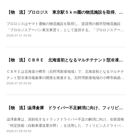
【物 流】プロロジス 東京駅５ｋｍ圏の物流施設を取得、２７年４月提供開始
プロロジスはヤマト運輸の物流施設を取得し、賃貸用の都市型物流施設
「プロロジスアーバン東京東雲１」として提供する。「プロロジスアー…
2026.07.31 00:50
【物 流】ＣＢＲＥ 北海道初となるマルチテナント型冷凍冷蔵倉庫の開発を推進
ＣＢＲＥは北海道小樽市（石狩湾新港地域）で、北海道初となるマルチテ
ナント型冷凍冷蔵倉庫の開発を推進する。石狩湾新港地域の小樽市銭函…
2026.07.30 00:50
【物 流】澁澤倉庫 ドライバー不足解消に向け、フィリピンからの人材供給事業をスタート
澁澤倉庫は、深刻化するトラックドライバー不足の解消に向け、在留資格
「特定技能（自動車運送業分野）」を活用した、フィリピン人ドライバ…
2026.07.29 00:50