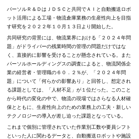
パーソルＲ＆ＤはＪＤＳＣと共同でＡＩと自動搬送ロボ
ット活用による工場・物流倉庫業務の生産性向上を目指
す研究を２０２２年１０月１３日より開始した。
共同研究の背景には、物流業界における「２０２４年問
題」がドライバーの残業時間の管理の問題だけではな
く、直接的に影響を受けることが懸念されている。また
パーソルホールディングスの調査によると、物流関係企
業の経営者・管理職の６０．２％が、「２０２４年問
題」について「何らかの影響あり」と回答し、想定され
る課題としては、「人材不足」が１位だった。このこと
から時代の変化の中で、物流の現場ではさらなる人材確
保とともに、生産性向上のための業務上の工夫・新しい
テクノロジーの導入が差し迫った課題となっている。
これまで個別に管理されていた作業別工数や要員シフト
といった人に関わるデータと、自動搬送ロボットや施設