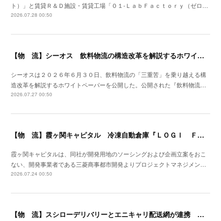
ト）」と賃貸Ｒ＆Ｄ施設・賃貸工場「０１‐ＬａｂＦａｃｔｏｒｙ（ゼロ…
2026.07.28 00:50
【物 流】シーオス 飲料物流の構造改革を解説するホワイトペーパー公開
シーオスは２０２６年６月３０日、飲料物流の「三重苦」を乗り越える構
造改革を解説するホワイトペーパーを公開した。公開された『飲料物流…
2026.07.27 00:50
【物 流】霞ヶ関キャピタル 冷凍自動倉庫『ＬＯＧＩ ＦＬＡＧ ＴＥＣＨ 東扇島Ⅰ』竣工
霞ヶ関キャピタルは、同社が開発用地のソーシングおよび企画立案をおこ
ない、開発事業者である三菱商事都市開発よりプロジェクトマネジメン…
2026.07.24 00:50
【物 流】スシローデリバリーとエニキャリ配送網が連携 ２０２６年７月全国展開開始