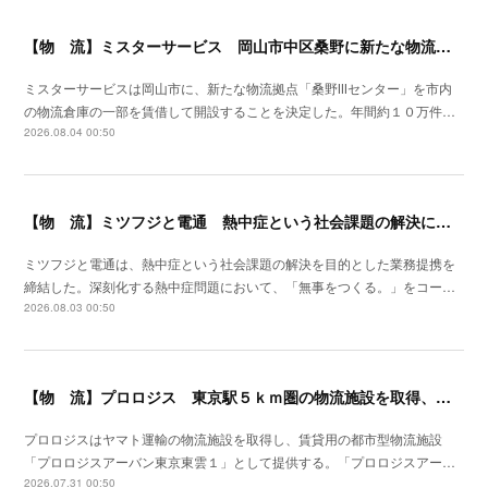
【物 流】ミスターサービス 岡山市中区桑野に新たな物流拠点を増設
ミスターサービスは岡山市に、新たな物流拠点「桑野Ⅲセンター」を市内
の物流倉庫の一部を賃借して開設することを決定した。年間約１０万件…
2026.08.04 00:50
【物 流】ミツフジと電通 熱中症という社会課題の解決に向け業務提携
ミツフジと電通は、熱中症という社会課題の解決を目的とした業務提携を
締結した。深刻化する熱中症問題において、「無事をつくる。」をコー…
2026.08.03 00:50
【物 流】プロロジス 東京駅５ｋｍ圏の物流施設を取得、２７年４月提供開始
プロロジスはヤマト運輸の物流施設を取得し、賃貸用の都市型物流施設
「プロロジスアーバン東京東雲１」として提供する。「プロロジスアー…
2026.07.31 00:50