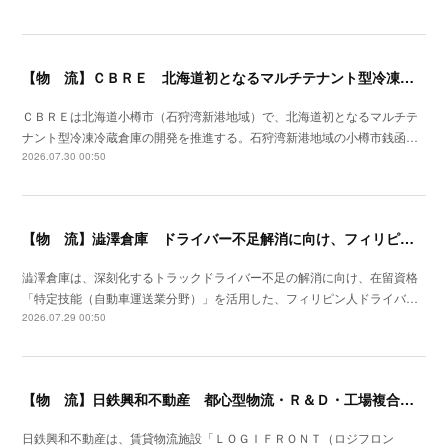
【物 流】ＣＢＲＥ 北海道初となるマルチテナント型冷凍冷蔵倉庫の開発を推進
ＣＢＲＥは北海道小樽市（石狩湾新港地域）で、北海道初となるマルチテ
ナント型冷凍冷蔵倉庫の開発を推進する。石狩湾新港地域の小樽市銭函…
2026.07.30 00:50
【物 流】澁澤倉庫 ドライバー不足解消に向け、フィリピンからの人材供給事業をスタート
澁澤倉庫は、深刻化するトラックドライバー不足の解消に向け、在留資格
「特定技能（自動車運送業分野）」を活用した、フィリピン人ドライバ…
2026.07.29 00:50
【物 流】日鉄興和不動産 都心型物流・Ｒ＆Ｄ・工場複合産業施設を川崎市に着工
日鉄興和不動産は、賃貸物流施設「ＬＯＧＩＦＲＯＮＴ（ロジフロン