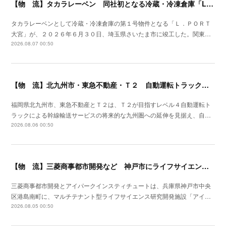
【物 流】タカラレーベン 同社初となる冷蔵・冷凍倉庫「L.PORT大宮」竣工
タカラレーベンとして冷蔵・冷凍倉庫の第１号物件となる「Ｌ．ＰＯＲＴ
大宮」が、２０２６年６月３０日、埼玉県さいたま市に竣工した。関東…
2026.08.07 00:50
【物 流】北九州市・東急不動産・Ｔ２ 自動運転トラック拠点整備に向け官民連携
福岡県北九州市、東急不動産とＴ２は、Ｔ２が目指すレベル４自動運転ト
ラックによる幹線輸送サービスの将来的な九州圏への延伸を見据え、自…
2026.08.06 00:50
【物 流】三菱商事都市開発など 神戸市にライフサイエンス研究開発施設を着工
三菱商事都市開発とアイパークインスティチュートは、兵庫県神戸市中央
区港島南町に、マルチテナント型ライフサイエンス研究開発施設「アイ…
2026.08.05 00:50