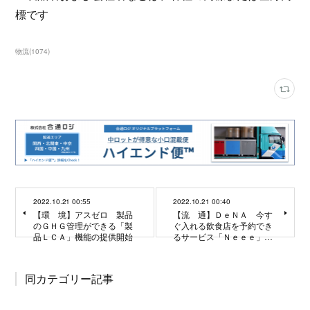
標です
物流
(
1074
)
2022.10.21 00:55
2022.10.21 00:40
【環 境】アスゼロ 製品
【流 通】ＤｅＮＡ 今す
のＧＨＧ管理ができる「製
ぐ入れる飲食店を予約でき
品ＬＣＡ」機能の提供開始
るサービス「Ｎｅｅｅ」…
同カテゴリー記事