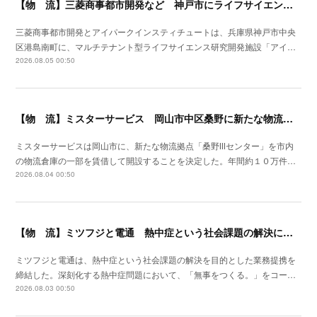
【物 流】三菱商事都市開発など 神戸市にライフサイエンス研究開発施設を着工
三菱商事都市開発とアイパークインスティチュートは、兵庫県神戸市中央
区港島南町に、マルチテナント型ライフサイエンス研究開発施設「アイ…
2026.08.05 00:50
【物 流】ミスターサービス 岡山市中区桑野に新たな物流拠点を増設
ミスターサービスは岡山市に、新たな物流拠点「桑野Ⅲセンター」を市内
の物流倉庫の一部を賃借して開設することを決定した。年間約１０万件…
2026.08.04 00:50
【物 流】ミツフジと電通 熱中症という社会課題の解決に向け業務提携
ミツフジと電通は、熱中症という社会課題の解決を目的とした業務提携を
締結した。深刻化する熱中症問題において、「無事をつくる。」をコー…
2026.08.03 00:50