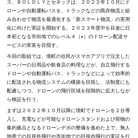
ス、ＢＯＬＤＬＹとセネックは、２０２２年１０月にド
ローンや自動運転バスを、トラックなどの既存物流と組
み合わせて物流を最適化する「新スマート物流」の実用
化に向けた実証を開始する。２０２３年度中を目途に日
本初となる市街地でのレベル４（※）のドローン配送サ
ービスの実装を目指す。
今回の取組では、境町の住民がスマホアプリで注文した
スーパーの日用品や飲食店の料理などが、自立飛行する
ドローンや自動運転バス、トラックなどによって効率的
に配送される物流システムの構築を目指し、法制度にも
配慮しつつ、ドローンの飛行区域を段階的に拡大しなが
ら検証を行う。
まずは２０２２年１０月以降に境町でドローンを２台導
入し、充電などが可能なドローンスタンドおよび荷物の
集約拠点となるドローンデポの整備を進めた上で、無人
地帯での目視外飛行や市街地での目視内飛行の実証を行