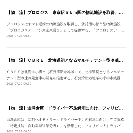
【物 流】プロロジス 東京駅５ｋｍ圏の物流施設を取得、２７年４月提供開始
プロロジスはヤマト運輸の物流施設を取得し、賃貸用の都市型物流施設
「プロロジスアーバン東京東雲１」として提供する。「プロロジスアー…
2026.07.31 00:50
【物 流】ＣＢＲＥ 北海道初となるマルチテナント型冷凍冷蔵倉庫の開発を推進
ＣＢＲＥは北海道小樽市（石狩湾新港地域）で、北海道初となるマルチテ
ナント型冷凍冷蔵倉庫の開発を推進する。石狩湾新港地域の小樽市銭函…
2026.07.30 00:50
【物 流】澁澤倉庫 ドライバー不足解消に向け、フィリピンからの人材供給事業をスタート
澁澤倉庫は、深刻化するトラックドライバー不足の解消に向け、在留資格
「特定技能（自動車運送業分野）」を活用した、フィリピン人ドライバ…
2026.07.29 00:50