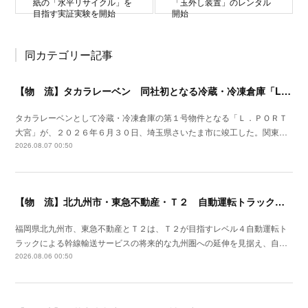
紙の「水平リサイクル」を
「玉外し装置」のレンタル
目指す実証実験を開始
開始
同カテゴリー記事
【物 流】タカラレーベン 同社初となる冷蔵・冷凍倉庫「L.PORT大宮」竣工
タカラレーベンとして冷蔵・冷凍倉庫の第１号物件となる「Ｌ．ＰＯＲＴ
大宮」が、２０２６年６月３０日、埼玉県さいたま市に竣工した。関東…
2026.08.07 00:50
【物 流】北九州市・東急不動産・Ｔ２ 自動運転トラック拠点整備に向け官民連携
福岡県北九州市、東急不動産とＴ２は、Ｔ２が目指すレベル４自動運転ト
ラックによる幹線輸送サービスの将来的な九州圏への延伸を見据え、自…
2026.08.06 00:50