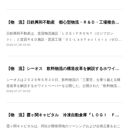
【物 流】日鉄興和不動産 都心型物流・Ｒ＆Ｄ・工場複合産業施設を川崎市に着工
日鉄興和不動産は、賃貸物流施設「ＬＯＧＩＦＲＯＮＴ（ロジフロン
ト）」と賃貸Ｒ＆Ｄ施設・賃貸工場「０１‐ＬａｂＦａｃｔｏｒｙ（ゼロ…
2026.07.28 00:50
【物 流】シーオス 飲料物流の構造改革を解説するホワイトペーパー公開
シーオスは２０２６年６月３０日、飲料物流の「三重苦」を乗り越える構
造改革を解説するホワイトペーパーを公開した。公開された『飲料物流…
2026.07.27 00:50
【物 流】霞ヶ関キャピタル 冷凍自動倉庫『ＬＯＧＩ ＦＬＡＧ ＴＥＣＨ 東扇島Ⅰ』竣工
霞ヶ関キャピタルは、同社が開発用地のソーシングおよび企画立案をおこ