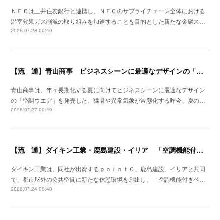
ＮＥＣは三井住友銀行と連携し、ＮＥＣのサプライチェーン全体における
温室効果ガス削減の取り組みを加速することを目的とした新たな金融ス…
2026.07.28 00:40
【流 通】青山商事 ビジネスシーンに最適なデザインの「空調ウエア」発売
青山商事は、年々長期化する夏に向けてビジネスシーンに最適なデザイン
の「空調ウエア」を発売した。猛暑や異常気象が常態化する昨今、夏の…
2026.07.27 00:40
【流 通】ダイキン工業・鹿島建設・イリア 「空調機能付きベンチ」の事業性を検証
ダイキン工業は、同社が出資するｐｏｉｎｔ０、鹿島建設、イリアと共同
で、都市屋外の公共空間に新たな休憩環境を創出し、「空調機能付きベ…
2026.07.24 00:40