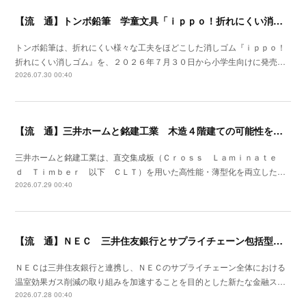
【流 通】トンボ鉛筆 学童文具「ｉｐｐｏ！折れにくい消しゴム」発売
トンボ鉛筆は、折れにくい様々な工夫をほどこした消しゴム『ｉｐｐｏ！
折れにくい消しゴム』を、２０２６年７月３０日から小学生向けに発売…
2026.07.30 00:40
【流 通】三井ホームと銘建工業 木造４階建ての可能性を広げる遮音床構造を開発
三井ホームと銘建工業は、直交集成板（Ｃｒｏｓｓ Ｌａｍｉｎａｔｅ
ｄ Ｔｉｍｂｅｒ 以下 ＣＬＴ）を用いた高性能・薄型化を両立した…
2026.07.29 00:40
【流 通】ＮＥＣ 三井住友銀行とサプライチェーン包括型のファイナンススキーム策定
ＮＥＣは三井住友銀行と連携し、ＮＥＣのサプライチェーン全体における
温室効果ガス削減の取り組みを加速することを目的とした新たな金融ス…
2026.07.28 00:40