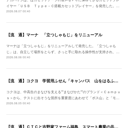
イヤー「ＵＳＢ Ｔｙｐｅ－Ｃ搭載カセットプレイヤー」を発売した。…
2026.08.07 00:40
【流 通】マーナ 「立つしゃもじ」をリニューアル
マーナは「立つしゃもじ」をリニューアルして発売した。「立つしゃも
じ」は、自立して場所をとらず、さっと手に取れる操作性が支持され、…
2026.08.06 00:40
【流 通】コクヨ 学習用ふせん「キャンパス 山をはるふせん」発売
コクヨは、中高生のまなびを支える""まなびかた""のブランド＜Ｃａｍｐｕ
ｓ＞から、テストに出そうな箇所を重要度にあわせて「ボス山」と「モ…
2026.08.05 00:40
【流 通】ＣＴＣと吉野家ファーム福島 スマート農業の共同研究を開始