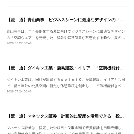
【流 通】青山商事 ビジネスシーンに最適なデザインの「空調ウエア」発売
青山商事は、年々長期化する夏に向けてビジネスシーンに最適なデザイン
の「空調ウエア」を発売した。猛暑や異常気象が常態化する昨今、夏の…
2026.07.27 00:40
【流 通】ダイキン工業・鹿島建設・イリア 「空調機能付きベンチ」の事業性を検証
ダイキン工業は、同社が出資するｐｏｉｎｔ０、鹿島建設、イリアと共同
で、都市屋外の公共空間に新たな休憩環境を創出し、「空調機能付きベ…
2026.07.24 00:40
【流 通】マネックス証券 計画的に資産を活用できる「投信定期売却」の提供開始
マネックス証券は、指定した受取日・受取金額で投資信託を自動売却し、
その売却代金を受け取ることができる「投信定期売却」サービスの提供…