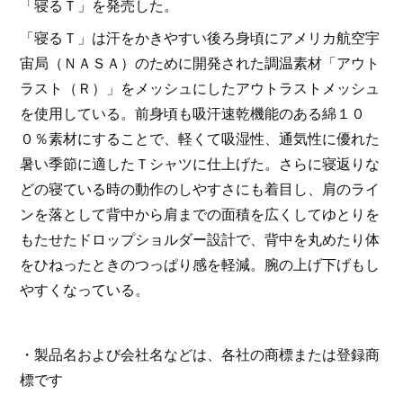
「寝るＴ」を発売した。
「寝るＴ」は汗をかきやすい後ろ身頃にアメリカ航空宇
宙局（ＮＡＳＡ）のために開発された調温素材「アウト
ラスト（Ｒ）」をメッシュにしたアウトラストメッシュ
を使用している。前身頃も吸汗速乾機能のある綿１０
０％素材にすることで、軽くて吸湿性、通気性に優れた
暑い季節に適したＴシャツに仕上げた。さらに寝返りな
どの寝ている時の動作のしやすさにも着目し、肩のライ
ンを落として背中から肩までの面積を広くしてゆとりを
もたせたドロップショルダー設計で、背中を丸めたり体
をひねったときのつっぱり感を軽減。腕の上げ下げもし
やすくなっている。
・製品名および会社名などは、各社の商標または登録商
標です