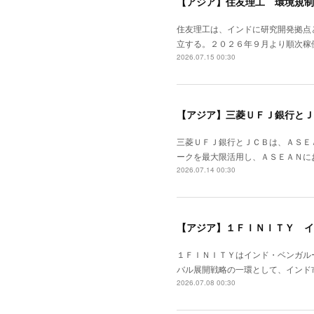
【アジア】住友理工 環境規制
住友理工は、インドに研究開発拠点
立する。２０２６年９月より順次稼
2026.07.15 00:30
【アジア】三菱ＵＦＪ銀行とＪ
三菱ＵＦＪ銀行とＪＣＢは、ＡＳＥ
ークを最大限活用し、ＡＳＥＡＮに
2026.07.14 00:30
【アジア】１ＦＩＮＩＴＹ イ
１ＦＩＮＩＴＹはインド・ベンガル
バル展開戦略の一環として、インド
2026.07.08 00:30