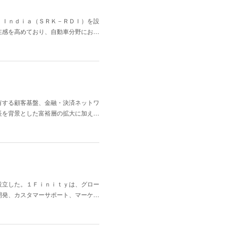
 Ｉｎｄｉａ（ＳＲＫ－ＲＤＩ）を設
在感を高めており、自動車分野にお…
有する顧客基盤、金融・決済ネットワ
長を背景とした富裕層の拡大に加え…
設立した。１Ｆｉｎｉｔｙは、グロー
開発、カスタマーサポート、マーケ…