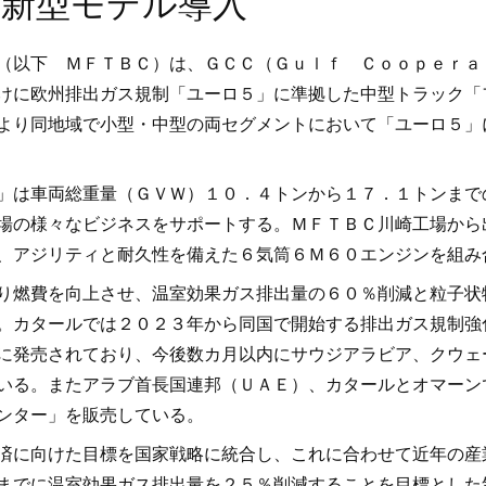
新型モデル導入
（以下 ＭＦＴＢＣ）は、ＧＣＣ（Ｇｕｌｆ Ｃｏｏｐｅｒａ
けに欧州排出ガス規制「ユーロ５」に準拠した中型トラック「
より同地域で小型・中型の両セグメントにおいて「ユーロ５」
」は車両総重量（ＧＶＷ）１０．４トンから１７．１トンまで
場の様々なビジネスをサポートする。ＭＦＴＢＣ川崎工場から
、アジリティと耐久性を備えた６気筒６Ｍ６０エンジンを組み
り燃費を向上させ、温室効果ガス排出量の６０％削減と粒子状
。カタールでは２０２３年から同国で開始する排出ガス規制強
に発売されており、今後数カ月以内にサウジアラビア、クウェ
いる。またアラブ首長国連邦（ＵＡＥ）、カタールとオマーン
ンター」を販売している。
済に向けた目標を国家戦略に統合し、これに合わせて近年の産
までに温室効果ガス排出量を２５％削減することを目標とした