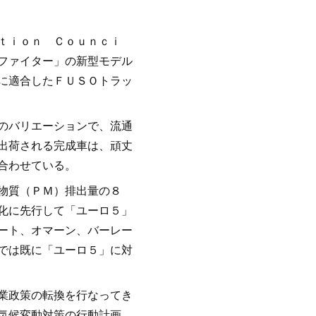
ｔｉｏｎ Ｃｏｕｎｃｉ
ファイター」の新型モデル
に適合したＦＵＳＯトラッ
のバリエーションで、流通
出荷される完成車は、頑丈
合わせている。
物質（ＰＭ）排出量の８
化に先行して「ユーロ５」
ート、オマーン、バーレー
では既に「ユーロ５」に対
業政策の転換を行なってき
気候変動対策の行動計画