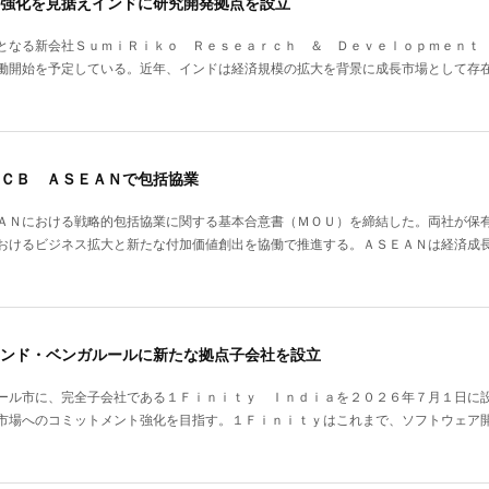
強化を見据えインドに研究開発拠点を設立
となる新会社ＳｕｍｉＲｉｋｏ Ｒｅｓｅａｒｃｈ ＆ Ｄｅｖｅｌｏｐｍｅｎｔ
働開始を予定している。近年、インドは経済規模の拡大を背景に成長市場として存
ＣＢ ＡＳＥＡＮで包括協業
ＡＮにおける戦略的包括協業に関する基本合意書（ＭＯＵ）を締結した。両社が保
おけるビジネス拡大と新たな付加価値創出を協働で推進する。ＡＳＥＡＮは経済成
ンド・ベンガルールに新たな拠点子会社を設立
ール市に、完全子会社である１Ｆｉｎｉｔｙ Ｉｎｄｉａを２０２６年７月１日に
市場へのコミットメント強化を目指す。１Ｆｉｎｉｔｙはこれまで、ソフトウェア