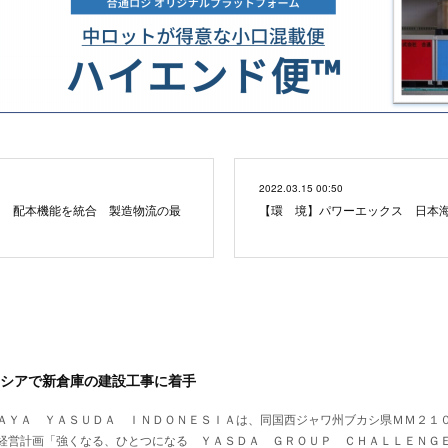
2022.03.15 00:50
ン 配本機能を統合 製造物流の最
【環 境】パワーエックス ⽇本
シアで新倉庫の建設工事に着手
ＡＹＡ ＹＡＳＵＤＡ ＩＮＤＯＮＥＳＩＡは、同国西ジャワ州ブカシ県ＭＭ２１
経営計画「強くなる、ひとつになる ＹＡＳＤＡ ＧＲＯＵＰ ＣＨＡＬＬＥＮＧ