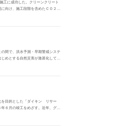
験施工に成功した。クリーンクリート
現に向け、施工段階を含めたＣＯ２…
との間で、洪水予測・早期警戒システ
はじめとする自然災害が激甚化して…
化を目的とした「ダイキン リサー
８年６月の竣工をめざす。近年、グ…