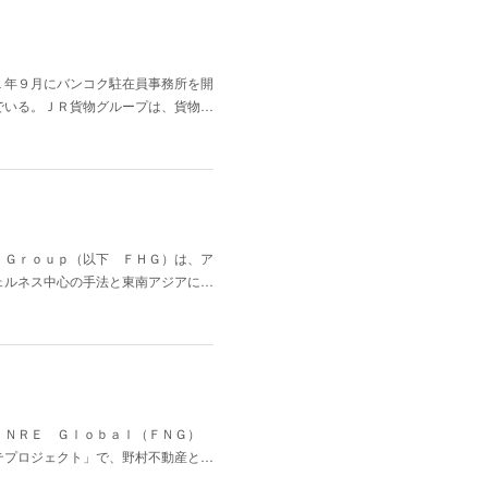
１年９月にバンコク駐在員事務所を開
でいる。ＪＲ貨物グループは、貨物…
 Ｇｒｏｕｐ（以下 ＦＨＧ）は、ア
ェルネス中心の手法と東南アジアに…
 ＮＲＥ Ｇｌｏｂａｌ（ＦＮＧ）
テプロジェクト」で、野村不動産と…