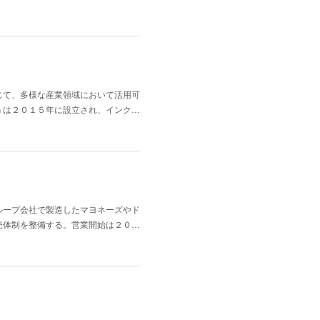
じて、多様な産業領域において活用可
ｈは２０１５年に設立され、インク…
ループ会社で製造したマヨネーズやド
売体制を整備する。営業開始は２０…