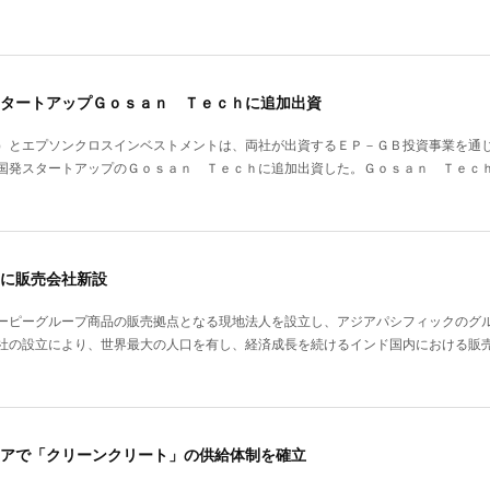
タートアップＧｏｓａｎ Ｔｅｃｈに追加出資
）とエプソンクロスインベストメントは、両社が出資するＥＰ－ＧＢ投資事業を通
国発スタートアップのＧｏｓａｎ Ｔｅｃｈに追加出資した。Ｇｏｓａｎ Ｔｅｃ
に販売会社新設
ーピーグループ商品の販売拠点となる現地法人を設立し、アジアパシフィックのグ
社の設立により、世界最大の人口を有し、経済成長を続けるインド国内における販
アで「クリーンクリート」の供給体制を確立