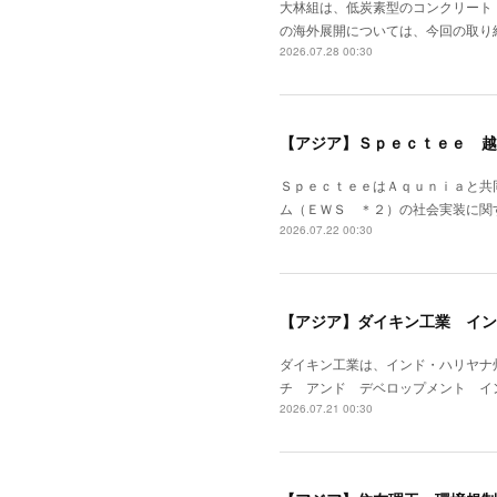
大林組は、低炭素型のコンクリート
の海外展開については、今回の取り
2026.07.28 00:30
【アジア】Ｓｐｅｃｔｅｅ 越
ＳｐｅｃｔｅｅはＡｑｕｎｉａと共
ム（ＥＷＳ ＊２）の社会実装に関
2026.07.22 00:30
【アジア】ダイキン工業 イン
ダイキン工業は、インド・ハリヤナ
チ アンド デベロップメント イ
2026.07.21 00:30