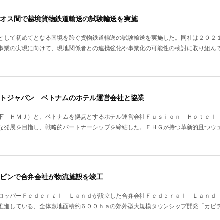
オス間で越境貨物鉄道輸送の試験輸送を実施
として初めてとなる国境を跨ぐ貨物鉄道輸送の試験輸送を実施した。同社は２０２
事業の実現に向けて、現地関係者との連携強化や事業化の可能性の検討に取り組ん
トジャパン ベトナムのホテル運営会社と協業
下 ＨＭＪ）と、ベトナムを拠点とするホテル運営会社Ｆｕｓｉｏｎ Ｈｏｔｅｌ
な発展を目指し、戦略的パートナーシップを締結した。ＦＨＧが持つ革新的且つウ
ピンで合弁会社が物流施設を竣工
ロッパーＦｅｄｅｒａｌ Ｌａｎｄが設立した合弁会社Ｆｅｄｅｒａｌ Ｌａｎｄ
推進している、全体敷地面積約６００ｈａの郊外型大規模タウンシップ開発「カビ