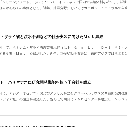
「クリーンクリート」（※）について、インドネシア国内の供給体制を確立し、試
組みが初めての事例となる。近年、建設分野においてはカーボンニュートラルの実
・ザライ省と洪水予測などの社会実装に向けたＭｏＵ締結
同して、ベトナム・ザライ省農業環境局（以下 Ｇｉａ Ｌａｉ ＤＡＥ ＊１）
する覚書（ＭｏＵ）を締結した。近年、気候変動を背景に、東南アジアでは洪水を
ド・ハリヤナ州に研究開発機能を担う子会社を設立
州に、アジア・オセアニアおよびアフリカを含むグローバルサウスの商品開発力強
ンディア社」の設立を決議した。あわせて同州にＲ＆Ｄセンターを建設し、２０２