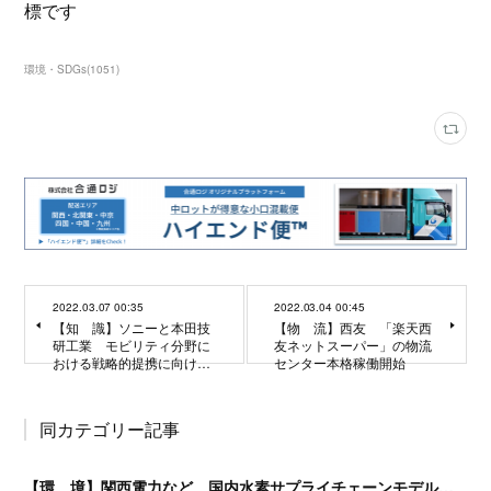
標です
環境・SDGs
(
1051
)
2022.03.07 00:35
2022.03.04 00:45
【知 識】ソニーと本田技
【物 流】西友 「楽天西
研工業 モビリティ分野に
友ネットスーパー」の物流
おける戦略的提携に向け…
センター本格稼働開始
同カテゴリー記事
【環 境】関西電力など 国内水素サプライチェーンモデル構築に向け検討を開始