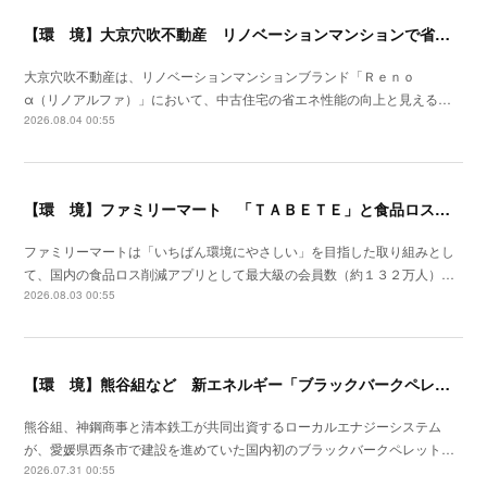
【環 境】大京穴吹不動産 リノベーションマンションで省エネ化を開始
大京穴吹不動産は、リノベーションマンションブランド「Ｒｅｎｏ
α（リノアルファ）」において、中古住宅の省エネ性能の向上と見える…
2026.08.04 00:55
【環 境】ファミリーマート 「ＴＡＢＥＴＥ」と食品ロス削減の実証実験を開始
ファミリーマートは「いちばん環境にやさしい」を目指した取り組みとし
て、国内の食品ロス削減アプリとして最大級の会員数（約１３２万人）…
2026.08.03 00:55
【環 境】熊谷組など 新エネルギー「ブラックバークペレット」国内初の製造工場竣工
熊谷組、神鋼商事と清本鉄工が共同出資するローカルエナジーシステム
が、愛媛県西条市で建設を進めていた国内初のブラックバークペレット…
2026.07.31 00:55