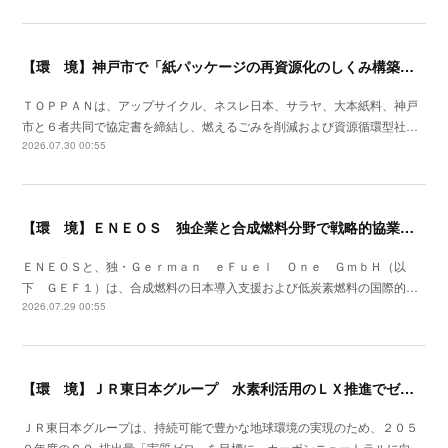
【環 境】神戸市で「紙パッケージの再資源化のしくみ構築プロジェクト」開始
ＴＯＰＰＡＮは、アップサイクル、ネスレ日本、サラヤ、大本紙料、神戸
市と６者共同で協定書を締結し、燃えるごみを削減および資源循環型社…
2026.07.30 00:55
【環 境】ＥＮＥＯＳ 独企業と合成燃料分野で戦略的協業を開始
ＥＮＥＯＳと、独・Ｇｅｒｍａｎ ｅＦｕｅｌ Ｏｎｅ ＧｍｂＨ（以
下 ＧＥＦ１）は、合成燃料の日本導入支援および低炭素燃料の国際的…
2026.07.29 00:55
【環 境】ＪＲ東日本グループ 水素利活用のＬＸ推進でゼロカーボンの取組みを加速
ＪＲ東日本グループは、持続可能で豊かな地球環境の実現のため、２０５
０年度のＣＯ₂排出量「実質ゼロ」を目標に、カーボンニュートラルに向…