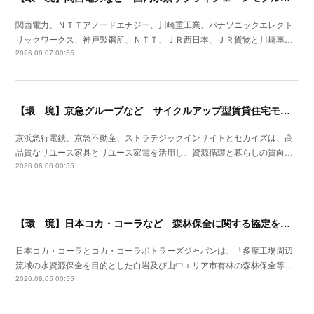
関西電力、ＮＴＴアノードエナジー、川崎重工業、パナソニックエレクト
リックワークス、神戸製鋼所、ＮＴＴ、ＪＲ西日本、ＪＲ貨物と川崎車…
2026.08.07 00:55
【環 境】京急グループなど サイクルアップ型賃貸住宅モデルの実証を開始
京浜急行電鉄、京急不動産、ストラテジックインサイトとセカイズは、高
品質なリユース家具とリユース家電を活用し、資源循環と暮らしの質向…
2026.08.06 00:55
【環 境】日本コカ・コーラなど 森林保全に関する協定を埼玉県飯能市と締結
日本コカ・コーラとコカ・コーラボトラーズジャパンは、「多摩工場周辺
流域の水資源保全を目的とした白岩及び山中エリア市有林の森林保全等…
2026.08.05 00:55