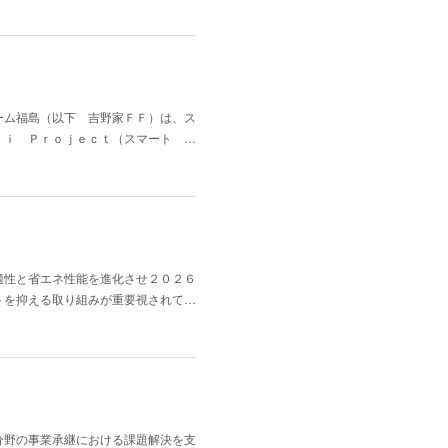
ーム福島（以下 吉野家ＦＦ）は、ス
ｒｉ Ｐｒｏｊｅｃｔ（スマート …
適性と省エネ性能を進化させ２０２６
トを抑える取り組みが重要視されて…
分野の事業承継における課題解決を支