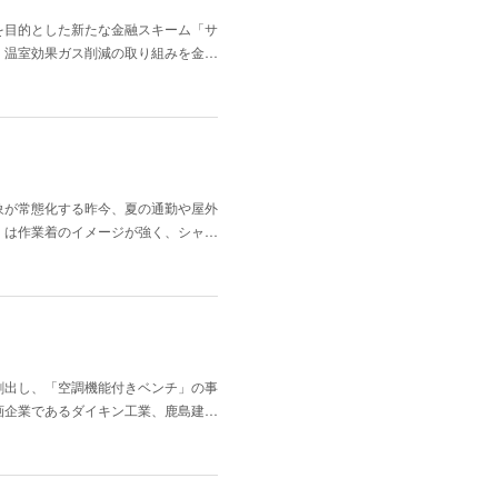
を目的とした新たな金融スキーム「サ
、温室効果ガス削減の取り組みを金…
象が常態化する昨今、夏の通勤や屋外
」は作業着のイメージが強く、シャ…
創出し、「空調機能付きベンチ」の事
画企業であるダイキン工業、鹿島建…