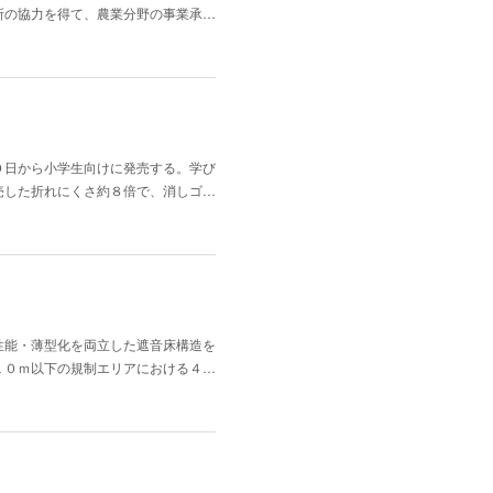
所の協力を得て、農業分野の事業承…
０日から小学生向けに発売する。学び
売した折れにくさ約８倍で、消しゴ…
性能・薄型化を両立した遮音床構造を
１０ｍ以下の規制エリアにおける４…