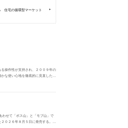
る 住宅の循環型マーケット
れる操作性が支持され、２００９年の
細かな使い心地を徹底的に見直した…
にあわせて「ボス山」と「モブ山」で
た２０２６年８月５日に発売する。…