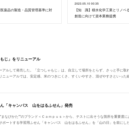
2023.05.10 00:35
 医薬品の製造・品質管理基準に対
【知 識】積水化学工業とリノベ
創造に向けて資本業務提携
もじ」をリニューアル
ーアルして発売した。「立つしゃもじ」は、自立して場所をとらず、さっと手に取
リニューアルでは、安定感、米のつきにくさ、すくいやすさ、混ぜやすさといった
ん「キャンパス 山をはるふせん」発売
""まなびかた""のブランド＜Ｃａｍｐｕｓ＞から、テストに出そうな箇所を重要度
サポートする学習用ふせん「キャンパス 山をはるふせん」を「山の日」を前にし