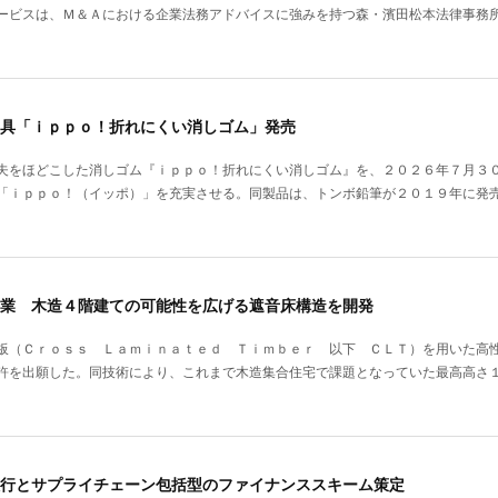
ービスは、Ｍ＆Ａにおける企業法務アドバイスに強みを持つ森・濱田松本法律事務
具「ｉｐｐｏ！折れにくい消しゴム」発売
夫をほどこした消しゴム『ｉｐｐｏ！折れにくい消しゴム』を、２０２６年７月３
「ｉｐｐｏ！（イッポ）」を充実させる。同製品は、トンボ鉛筆が２０１９年に発
業 木造４階建ての可能性を広げる遮音床構造を開発
板（Ｃｒｏｓｓ Ｌａｍｉｎａｔｅｄ Ｔｉｍｂｅｒ 以下 ＣＬＴ）を用いた高
許を出願した。同技術により、これまで木造集合住宅で課題となっていた最高高さ
行とサプライチェーン包括型のファイナンススキーム策定