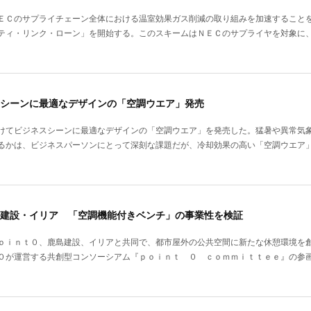
ＥＣのサプライチェーン全体における温室効果ガス削減の取り組みを加速すること
ティ・リンク・ローン」を開始する。このスキームはＮＥＣのサプライヤを対象に
シーンに最適なデザインの「空調ウエア」発売
けてビジネスシーンに最適なデザインの「空調ウエア」を発売した。猛暑や異常気
るかは、ビジネスパーソンにとって深刻な課題だが、冷却効果の高い「空調ウエア
建設・イリア 「空調機能付きベンチ」の事業性を検証
ｏｉｎｔ０、鹿島建設、イリアと共同で、都市屋外の公共空間に新たな休憩環境を
０が運営する共創型コンソーシアム『ｐｏｉｎｔ ０ ｃｏｍｍｉｔｔｅｅ』の参