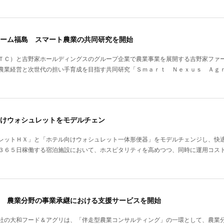
ーム福島 スマート農業の共同研究を開始
ＴＣ）と吉野家ホールディングスのグループ企業で農業事業を展開する吉野家ファ
農業経営と次世代の担い手育成を目指す共同研究「Ｓｍａｒｔ Ｎｅｘｕｓ Ａｇ
けウォシュレットをモデルチェン
レットＨＸ」と「ホテル向けウォシュレット一体形便器」をモデルチェンジし、快
３６５日稼働する宿泊施設において、ホスピタリティを高めつつ、同時に運用コス
 農業分野の事業承継における支援サービスを開始
社の大和フード＆アグリは、「伴走型農業コンサルティング」の一環として、農業