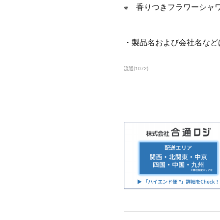
※ 香りつきフラワーシャ
・製品名および会社名など
流通
(
1072
)