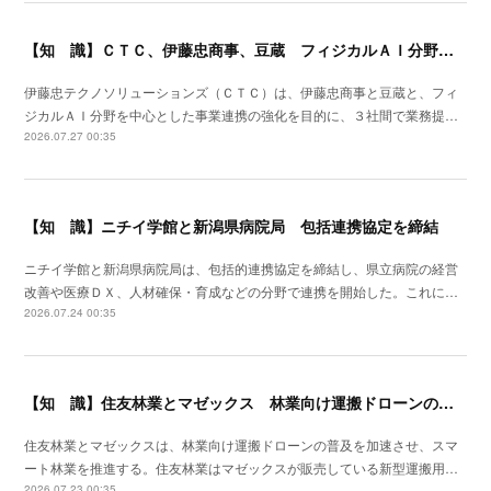
【知 識】ＣＴＣ、伊藤忠商事、豆蔵 フィジカルＡＩ分野で業務提携
伊藤忠テクノソリューションズ（ＣＴＣ）は、伊藤忠商事と豆蔵と、フィ
ジカルＡＩ分野を中心とした事業連携の強化を目的に、３社間で業務提…
2026.07.27 00:35
【知 識】ニチイ学館と新潟県病院局 包括連携協定を締結
ニチイ学館と新潟県病院局は、包括的連携協定を締結し、県立病院の経営
改善や医療ＤＸ、人材確保・育成などの分野で連携を開始した。これに…
2026.07.24 00:35
【知 識】住友林業とマゼックス 林業向け運搬ドローンの普及を加速
住友林業とマゼックスは、林業向け運搬ドローンの普及を加速させ、スマ
ート林業を推進する。住友林業はマゼックスが販売している新型運搬用…
2026.07.23 00:35