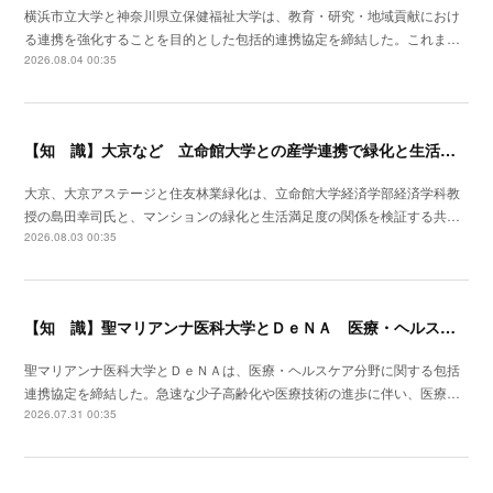
横浜市立大学と神奈川県立保健福祉大学は、教育・研究・地域貢献におけ
る連携を強化することを目的とした包括的連携協定を締結した。これま…
2026.08.04 00:35
【知 識】大京など 立命館大学との産学連携で緑化と生活満足度の関係を可視化
大京、大京アステージと住友林業緑化は、立命館大学経済学部経済学科教
授の島田幸司氏と、マンションの緑化と生活満足度の関係を検証する共…
2026.08.03 00:35
【知 識】聖マリアンナ医科大学とＤｅＮＡ 医療・ヘルスケア分野で包括連携
聖マリアンナ医科大学とＤｅＮＡは、医療・ヘルスケア分野に関する包括
連携協定を締結した。急速な少子高齢化や医療技術の進歩に伴い、医療…
2026.07.31 00:35