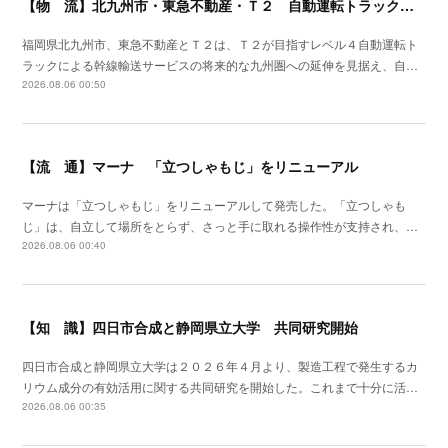
【物 流】北九州市・東急不動産・Ｔ２ 自動運転トラック拠点整備に向け官民連携
福岡県北九州市、東急不動産とＴ２は、Ｔ２が目指すレベル４自動運転ト
ラックによる幹線輸送サービスの将来的な九州圏への延伸を見据え、自…
2026.08.06 00:50
【流 通】マーナ 「立つしゃもじ」をリニューアル
マーナは「立つしゃもじ」をリニューアルして発売した。「立つしゃも
じ」は、自立して場所をとらず、さっと手に取れる操作性が支持され、…
2026.08.06 00:40
【知 識】四日市合成と静岡県立大学 共同研究開始
四日市合成と静岡県立大学は２０２６年４月より、製造工程で発生するカ
リウム成分の有効活用に関する共同研究を開始した。これまで十分に活…
2026.08.06 00:35