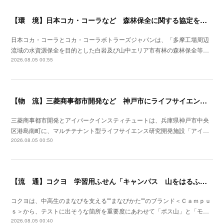
【環 境】日本コカ・コーラなど 森林保全に関する協定を埼玉県飯能市と締結
日本コカ・コーラとコカ・コーラボトラーズジャパンは、「多摩工場周辺
流域の水資源保全を目的とした白岩及び山中エリア市有林の森林保全等…
2026.08.05 00:55
【物 流】三菱商事都市開発など 神戸市にライフサイエンス研究開発施設を着工
三菱商事都市開発とアイパークインスティチュートは、兵庫県神戸市中央
区港島南町に、マルチテナント型ライフサイエンス研究開発施設「アイ…
2026.08.05 00:50
【流 通】コクヨ 学習用ふせん「キャンパス 山をはるふせん」発売
コクヨは、中高生のまなびを支える""まなびかた""のブランド＜Ｃａｍｐｕ
ｓ＞から、テストに出そうな箇所を重要度にあわせて「ボス山」と「モ…
2026.08.05 00:40