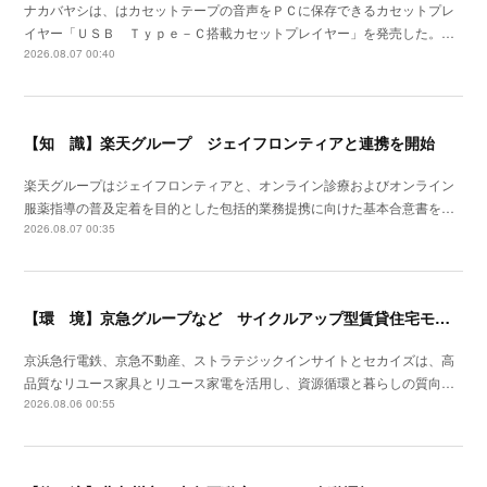
ナカバヤシは、はカセットテープの音声をＰＣに保存できるカセットプレ
イヤー「ＵＳＢ Ｔｙｐｅ－Ｃ搭載カセットプレイヤー」を発売した。…
2026.08.07 00:40
【知 識】楽天グループ ジェイフロンティアと連携を開始
楽天グループはジェイフロンティアと、オンライン診療およびオンライン
服薬指導の普及定着を目的とした包括的業務提携に向けた基本合意書を…
2026.08.07 00:35
【環 境】京急グループなど サイクルアップ型賃貸住宅モデルの実証を開始
京浜急行電鉄、京急不動産、ストラテジックインサイトとセカイズは、高
品質なリユース家具とリユース家電を活用し、資源循環と暮らしの質向…
2026.08.06 00:55