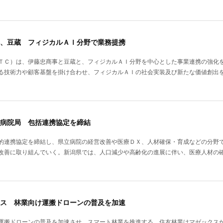
、豆蔵 フィジカルＡＩ分野で業務提携
ＴＣ）は、伊藤忠商事と豆蔵と、フィジカルＡＩ分野を中心とした事業連携の強化
る技術力や顧客基盤を掛け合わせ、フィジカルＡＩの社会実装及び新たな価値創出
病院局 包括連携協定を締結
的連携協定を締結し、県立病院の経営改善や医療ＤＸ、人材確保・育成などの分野
改善に取り組んでいく。新潟県では、人口減少や高齢化の進展に伴い、医療人材の
ス 林業向け運搬ドローンの普及を加速
運搬ドローンの普及を加速させ、スマート林業を推進する。住友林業はマゼックス