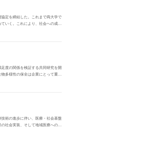
携協定を締結した。これまで両大学で
めていく。これにより、社会への成…
満足度の関係を検証する共同研究を開
生物多様性の保全は企業にとって重…
療技術の進歩に伴い、医療・社会基盤
果の社会実装、そして地域医療への…