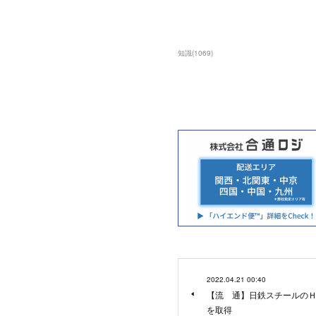
知識
(
1069
)
2022.04.21 00:40
【流 通】日鉄スチールの
を取得