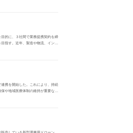
を目的に、３社間で業務提携契約を締
を目指す。近年、製造や物流、イン…
で連携を開始した。これにより、持続
確保や地域医療体制の維持が重要な…
が販売している新型運搬用ドローン