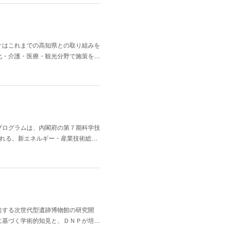
オはこれまでの高知県との取り組みを
化・介護・医療・観光分野で施策を…
プログラムは、内閣府の第７期科学技
される。新エネルギー・産業技術総…
進する次世代型遺跡博物館の研究開
に基づく学術的知見と、ＤＮＰが培…