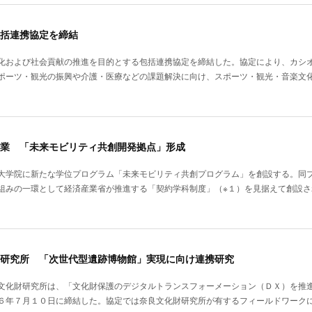
括連携協定を締結
化および社会貢献の推進を目的とする包括連携協定を締結した。協定により、カシ
ポーツ・観光の振興や介護・医療などの課題解決に向け、スポーツ・観光・音楽文
業 「未来モビリティ共創開発拠点」形成
大学院に新たな学位プログラム「未来モビリティ共創プログラム」を創設する。同
組みの一環として経済産業省が推進する「契約学科制度」（※１）を見据えて創設
研究所 「次世代型遺跡博物館」実現に向け連携研究
文化財研究所は、「文化財保護のデジタルトランスフォーメーション（ＤＸ）を推
６年７月１０日に締結した。協定では奈良文化財研究所が有するフィールドワーク