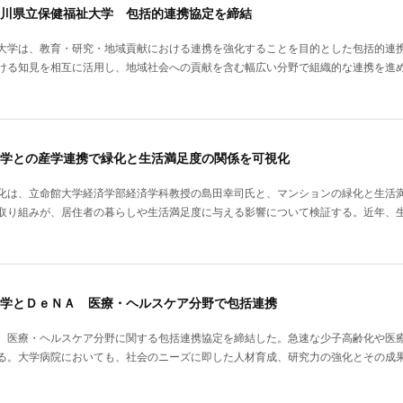
川県立保健福祉大学 包括的連携協定を締結
大学は、教育・研究・地域貢献における連携を強化することを目的とした包括的連
ける知見を相互に活用し、地域社会への貢献を含む幅広い分野で組織的な連携を進
学との産学連携で緑化と生活満足度の関係を可視化
化は、立命館大学経済学部経済学科教授の島田幸司氏と、マンションの緑化と生活
取り組みが、居住者の暮らしや生活満足度に与える影響について検証する。近年、
学とＤｅＮＡ 医療・ヘルスケア分野で包括連携
、医療・ヘルスケア分野に関する包括連携協定を締結した。急速な少子高齢化や医
る。大学病院においても、社会のニーズに即した人材育成、研究力の強化とその成