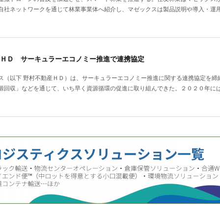
自社ネットワークを通じて林業事業体へ紹介し、マゼックスは製品説明や導入・運
ＨＤ サーキュラーエコノミー推進で連携協定
ス（以下 野村不動産ＨＤ）は、サーキュラーエコノミー推進に関する連携協定を締
源回収」などを通じて、いち早く資源循環の促進に取り組んできた。２０２０年に