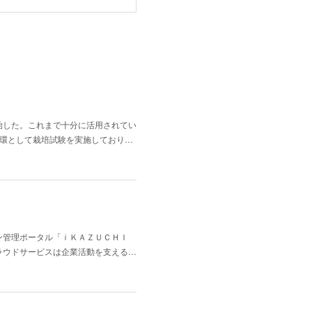
始した。これまで十分に活用されてい
一環として栽培試験を実施しており…
ン管理ポータル「ｉＫＡＺＵＣＨＩ
ラウドサービスは企業活動を支える…