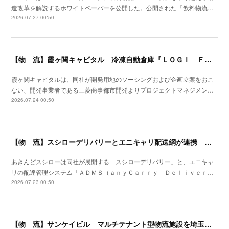
造改革を解説するホワイトペーパーを公開した。公開された『飲料物流…
2026.07.27 00:50
【物 流】霞ヶ関キャピタル 冷凍自動倉庫『ＬＯＧＩ ＦＬＡＧ ＴＥＣＨ 東扇島Ⅰ』竣工
霞ヶ関キャピタルは、同社が開発用地のソーシングおよび企画立案をおこ
ない、開発事業者である三菱商事都市開発よりプロジェクトマネジメン…
2026.07.24 00:50
【物 流】スシローデリバリーとエニキャリ配送網が連携 ２０２６年７月全国展開開始
あきんどスシローは同社が展開する「スシローデリバリー」と、エニキャ
リの配達管理システム「ＡＤＭＳ（ａｎｙＣａｒｒｙ Ｄｅｌｉｖｅｒ…
2026.07.23 00:50
【物 流】サンケイビル マルチテナント型物流施設を埼玉県川口市で着工