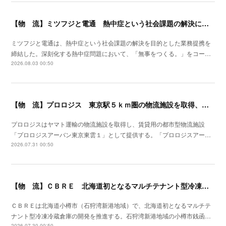
【物 流】ミツフジと電通 熱中症という社会課題の解決に向け業務提携
ミツフジと電通は、熱中症という社会課題の解決を目的とした業務提携を
締結した。深刻化する熱中症問題において、「無事をつくる。」をコー…
2026.08.03 00:50
【物 流】プロロジス 東京駅５ｋｍ圏の物流施設を取得、２７年４月提供開始
プロロジスはヤマト運輸の物流施設を取得し、賃貸用の都市型物流施設
「プロロジスアーバン東京東雲１」として提供する。「プロロジスアー…
2026.07.31 00:50
【物 流】ＣＢＲＥ 北海道初となるマルチテナント型冷凍冷蔵倉庫の開発を推進
ＣＢＲＥは北海道小樽市（石狩湾新港地域）で、北海道初となるマルチテ
ナント型冷凍冷蔵倉庫の開発を推進する。石狩湾新港地域の小樽市銭函…
2026.07.30 00:50